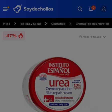
0
Inicio
Belleza y Salud
Cosmetica
Cremas faciales hidratantes
-47%
Hace 4 meses