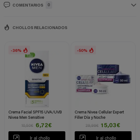
0
COMENTARIOS
CHOLLOS RELACIONADOS
-36%
-50%
Crema Facial SPF15 UVA/UVB
Crema Nivea Cellular Expert
Nivea Men Sensitive
Filler Día y Noche
6,72€
15,03€
10,50€
29,99€
Ir al chollo
Ir al chollo