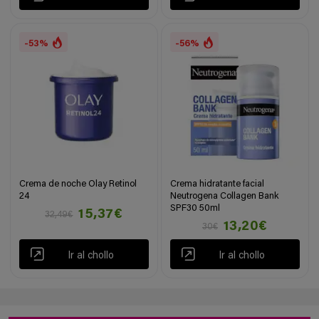
-53%
-56%
Crema de noche Olay Retinol
Crema hidratante facial
24
Neutrogena Collagen Bank
SPF30 50ml
15,37€
32,49€
13,20€
30€
Ir al chollo
Ir al chollo