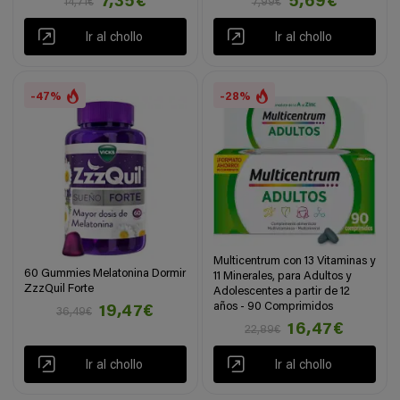
7,35€
5,69€
14,71€
7,99€
Ir al chollo
Ir al chollo
-47%
-28%
Multicentrum con 13 Vitaminas y
60 Gummies Melatonina Dormir
11 Minerales, para Adultos y
ZzzQuil Forte
Adolescentes a partir de 12
años - 90 Comprimidos
19,47€
36,49€
16,47€
22,89€
Ir al chollo
Ir al chollo