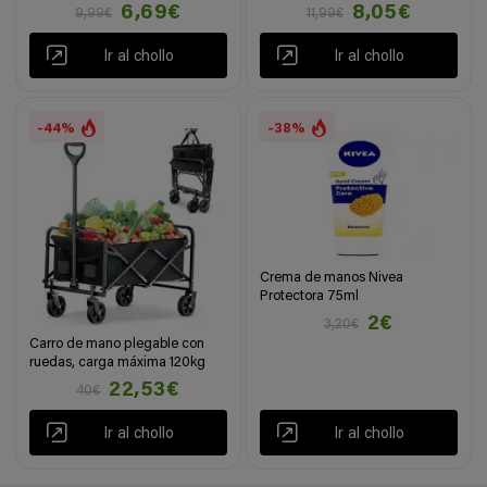
6,69€
8,05€
9,99€
11,99€
Ir al chollo
Ir al chollo
-44%
-38%
Crema de manos Nivea
Protectora 75ml
2€
3,20€
Carro de mano plegable con
ruedas, carga máxima 120kg
22,53€
40€
Ir al chollo
Ir al chollo