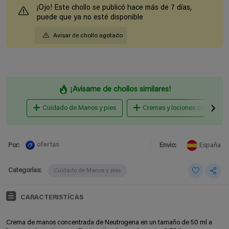
¡Ojo! Este chollo se publicó hace más de 7 días,
puede que ya no esté disponible
Avisar de chollo agotado
¡Avisame de chollos similares!
Cuidado de Manos y pies
Cremas y lociones corporales
ofertas
Por:
Envio:
España
Categorías:
Cuidado de Manos y pies
CARACTERISTÍCAS
Crema de manos concentrada de Neutrogena en un tamaño de 50 ml a