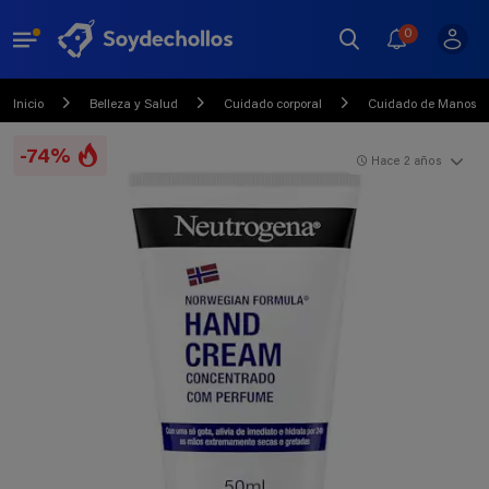
0
Inicio
Belleza y Salud
Cuidado corporal
Cuidado de Manos y 
-74%
Hace 2 años