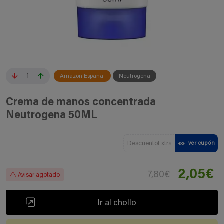
1
Amazon España
Neutrogena
Crema de manos concentrada
Neutrogena 50ML
DescuentoExtra
ver cupón
2,05€
7,80€
Avisar agotado
Ir al chollo