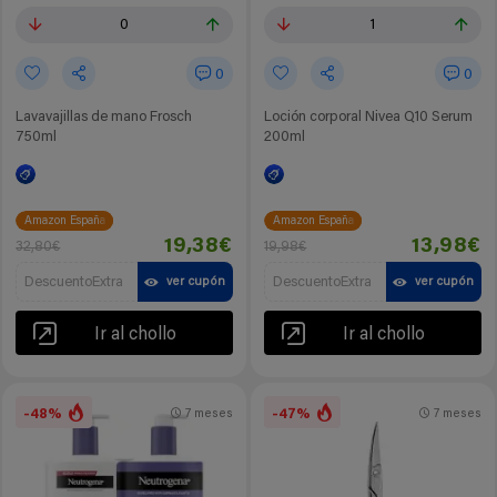
0
1
0
0
Lavavajillas de mano Frosch
Loción corporal Nivea Q10 Serum
750ml
200ml
Amazon España
Amazon España
19,38€
13,98€
32,80€
19,98€
DescuentoExtra
DescuentoExtra
ver cupón
ver cupón
Ir al chollo
Ir al chollo
-48%
-47%
7 meses
7 meses