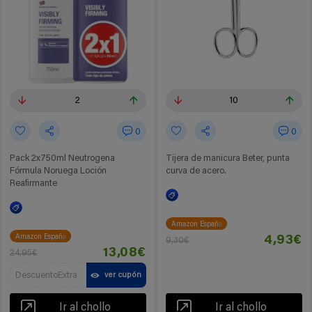
2
10
0
0
Pack 2x750ml Neutrogena
Tijera de manicura Beter, punta
Fórmula Noruega Loción
curva de acero.
Reafirmante
Amazon España
Amazon España
4,93€
9,30€
13,08€
24,95€
DescuentoExtra
ver cupón
Ir al chollo
Ir al chollo