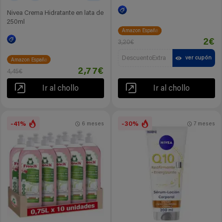
Nivea Crema Hidratante en lata de
250ml
Amazon España
2€
3,20€
DescuentoExtra
ver cupón
Amazon España
2,77€
4,45€
Ir al chollo
Ir al chollo
-41%
-30%
6 meses
7 meses