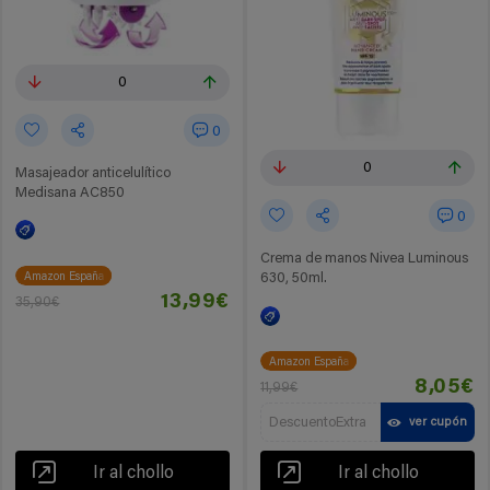
0
0
0
Masajeador anticelulítico
Medisana AC850
0
Crema de manos Nivea Luminous
Amazon España
630, 50ml.
13,99€
35,90€
Amazon España
8,05€
11,99€
DescuentoExtra
ver cupón
Ir al chollo
Ir al chollo