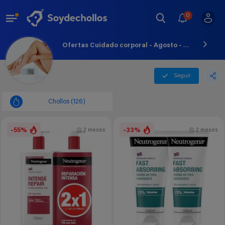
0
Ofertas Cuidado corporal - Agosto - 2026
Seguir
Chollos (126)
-55%
-33%
2 meses
2 meses