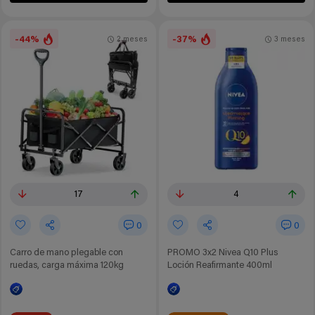
-44%
-37%
2 meses
3 meses
17
4
0
0
Carro de mano plegable con
PROMO 3x2 Nivea Q10 Plus
ruedas, carga máxima 120kg
Loción Reafirmante 400ml