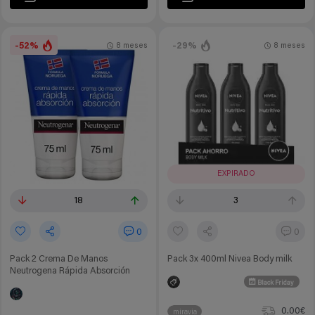
-52%
-29%
8 meses
8 meses
EXPIRADO
18
3
0
0
Pack 2 Crema De Manos
Pack 3x 400ml Nivea Body milk
Neutrogena Rápida Absorción
Black Friday
0.00€
miravia