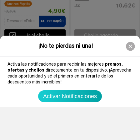
Amazon España
10,62€
15€
4,90€
10,30€
DescuentoExtra
ver cupón
Ir al chollo
Chollo agotado
¡No te pierdas ni una!
-68%
-30%
9 meses
un año
Activa las notificaciones para recibir las mejores
promos,
ofertas y chollos
directamente en tu dispositivo. ¡Aprovecha
cada oportunidad y sé el primero en enterarte de los
descuentos más increíbles!
Activar Notificaciones
1
3
0
0