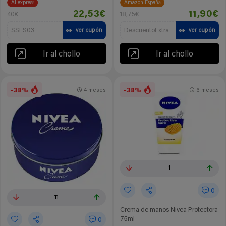
Aliexpress
Amazon España
22,53€
11,90€
40€
18,75€
SSES03
DescuentoExtra
ver cupón
ver cupón
Ir al chollo
Ir al chollo
-38%
-38%
4 meses
6 meses
1
0
11
Crema de manos Nivea Protectora
75ml
0