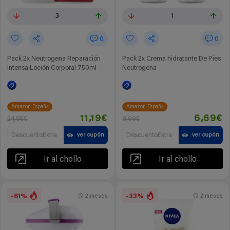
3
1
0
0
Pack 2x Neutrogena Reparación
Pack 2x Crema hidratante De Pies
Intensa Loción Corporal 750ml
Neutrogena
Amazon España
Amazon España
11,19€
6,69€
24,95€
9,99€
DescuentoExtra
DescuentoExtra
ver cupón
ver cupón
Ir al chollo
Ir al chollo
-61%
-33%
2 meses
2 meses