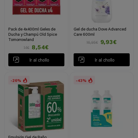
Pack de 4x400ml Geles de
Gel de ducha Dove Advanced
Ducha y Champú Old Spice
Care 600ml
Tomorrowland
9,93€
16,95€
8,54€
14€
Ir al chollo
Ir al chollo
-26%
-43%
Emulsión Gel de Baño