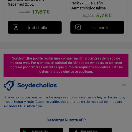
Pack 2x1L Gel Baño
Sebamed 2x 5L
Dermatológico Inibsa
17,67€
23,91€
5,78€
10,20€
Ir al chollo
Ir al chollo
Soydechollos podría recibir una compensación si compras derivado de
nuestra web. Por ejemplo, en calidad de Afiliado de Amazon, se obtienen
ingresos por compras adscritas que cumplen requisitos aplicables. Esto no
determina que chollos se publican.
Soydechollos.com encuentra los mejores chollos y ofertas de hoy en tecnología,
moda, hogar y más. Cupones verificados y alertas en tiempo real con nuestro
Avisador PRO. Ahorra ya
Descargar Nuestra APP