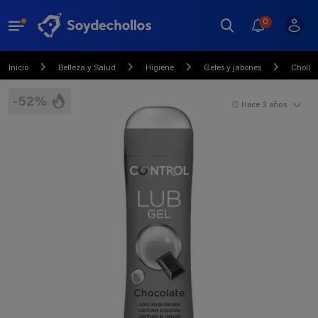
0
Inicio
Belleza y Salud
Higiene
Geles y jabones
Chollo
-52%
Hace 3 años