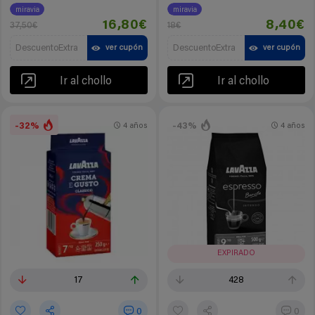
miravia
miravia
16,80€
8,40€
37,50€
18€
DescuentoExtra
DescuentoExtra
ver cupón
ver cupón
Ir al chollo
Ir al chollo
-32%
-43%
4 años
4 años
EXPIRADO
17
428
0
0