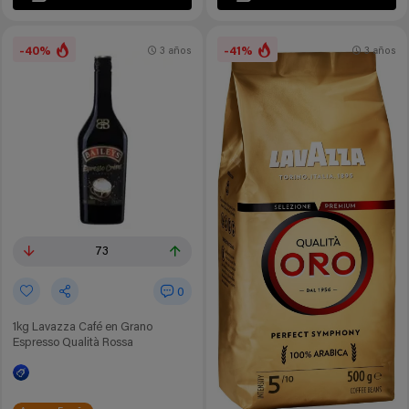
-40%
-41%
3 años
3 años
73
0
1kg Lavazza Café en Grano
Espresso Qualità Rossa