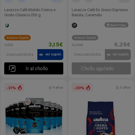
Lavazza Café Molido Crema e
Lavazza Café En Grano Espresso
Gusto Classico 250 g
Barista, Caramelo
Black Friday
Amazon España
Amazon España
3,15€
6,26€
4,61€
10,99€
DescuentoExtra
DescuentoExtra
ver cupón
ver cupón
Ir al chollo
Chollo agotado
-31%
-30%
4 años
5 años