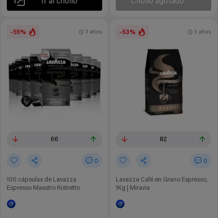
Ir al chollo
Chollo agotado
-55%
-53%
3 años
3 años
66
82
0
0
100 cápsulas de Lavazza
Lavazza Café en Grano Espresso,
Espresso Maestro Ristretto
1Kg | Miravia