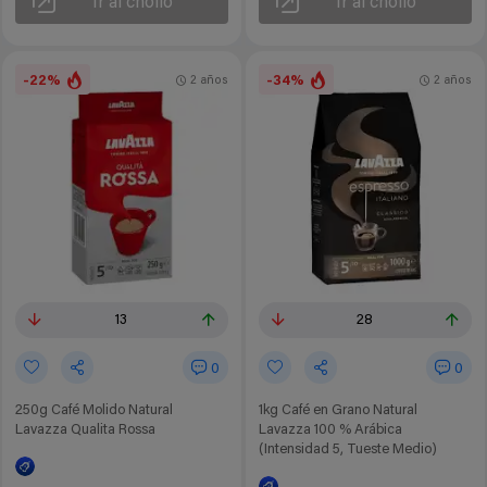
Ir al chollo
Ir al chollo
-22%
-34%
2 años
2 años
13
28
0
0
250g Café Molido Natural
1kg Café en Grano Natural
Lavazza Qualita Rossa
Lavazza 100 % Arábica
(Intensidad 5, Tueste Medio)