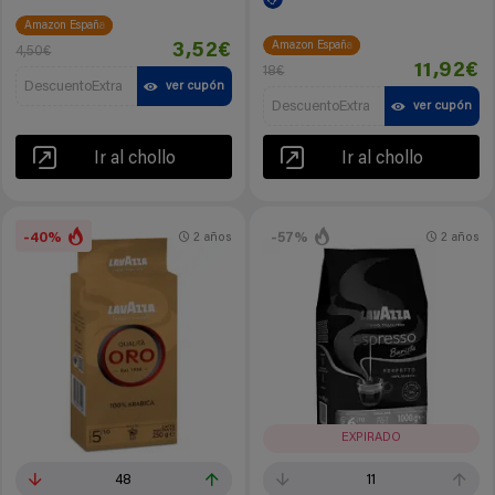
Amazon España
Amazon España
3,52€
4,50€
11,92€
18€
DescuentoExtra
ver cupón
DescuentoExtra
ver cupón
Ir al chollo
Ir al chollo
-40%
-57%
2 años
2 años
EXPIRADO
48
11