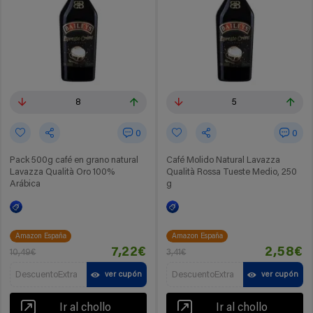
8
5
0
0
Pack 500g café en grano natural
Café Molido Natural Lavazza
Lavazza Qualità Oro 100%
Qualità Rossa Tueste Medio, 250
Arábica
g
Amazon España
Amazon España
7,22€
2,58€
10,49€
3,41€
DescuentoExtra
DescuentoExtra
ver cupón
ver cupón
Ir al chollo
Ir al chollo