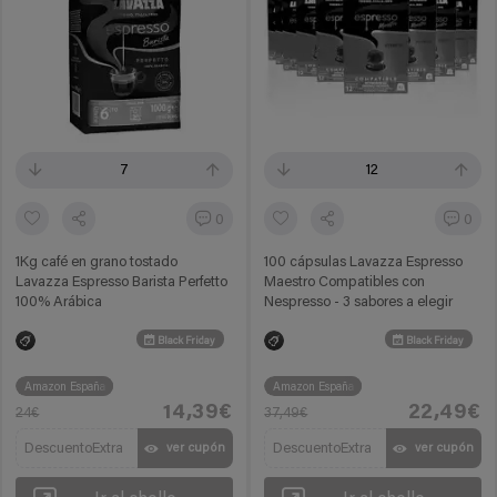
7
12
0
0
1Kg café en grano tostado
100 cápsulas Lavazza Espresso
Lavazza Espresso Barista Perfetto
Maestro Compatibles con
100% Arábica
Nespresso - 3 sabores a elegir
Black Friday
Black Friday
Amazon España
Amazon España
14,39€
22,49€
24€
37,49€
DescuentoExtra
DescuentoExtra
ver cupón
ver cupón