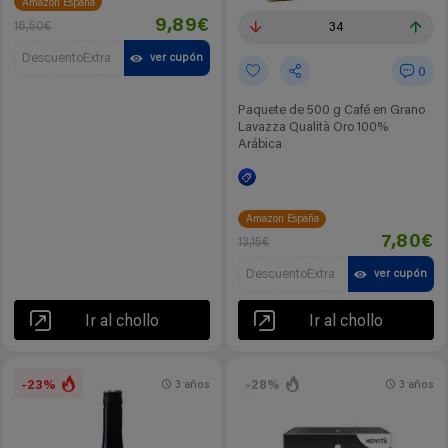
Amazon España
9,89€
16,50€
34
DescuentoExtra
ver cupón
0
Paquete de 500 g Café en Grano
Lavazza Qualità Oro 100%
Arábica
Amazon España
7,80€
13,15€
DescuentoExtra
ver cupón
Ir al chollo
Ir al chollo
-23%
-28%
3 años
3 años