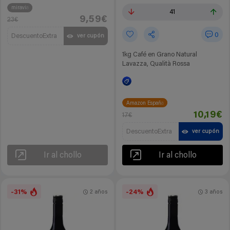
miravia
41
9,59€
23€
0
DescuentoExtra
ver cupón
1kg Café en Grano Natural
Lavazza, Qualità Rossa
Amazon España
10,19€
17€
DescuentoExtra
ver cupón
Ir al chollo
Ir al chollo
-31%
-24%
2 años
3 años