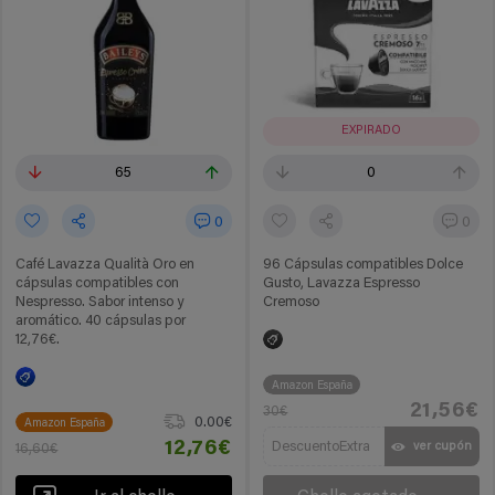
EXPIRADO
65
0
0
0
Café Lavazza Qualità Oro en
96 Cápsulas compatibles Dolce
cápsulas compatibles con
Gusto, Lavazza Espresso
Nespresso. Sabor intenso y
Cremoso
aromático. 40 cápsulas por
12,76€.
Amazon España
21,56€
30€
0.00€
Amazon España
12,76€
DescuentoExtra
ver cupón
16,60€