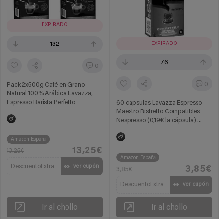
EXPIRADO
EXPIRADO
132
76
0
0
Pack 2x500g Café en Grano
Natural 100% Arábica Lavazza,
Espresso Barista Perfetto
60 cápsulas Lavazza Espresso
Maestro Ristretto Compatibles
Nespresso (0,19€ la cápsula) ...
Amazon España
13,25€
13,25€
Amazon España
DescuentoExtra
ver cupón
3,85€
3,85€
DescuentoExtra
ver cupón
Ir al chollo
Ir al chollo