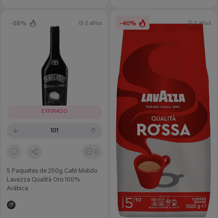
-58%
-40%
2 años
2 años
EXPIRADO
101
0
5 Paquetes de 250g Café Molido
Lavazza Qualità Oro 100%
Arábica