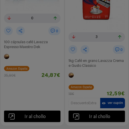
0
0
3
100 cápsulas café Lavazza
Espresso Maestro Dek
0
1kg Café en grano Lavazza Crema
e Gusto Classico
Amazon España
24,87€
35,90€
Amazon España
12,59€
18€
DescuentoExtra
ver cupón
Ir al chollo
Ir al chollo