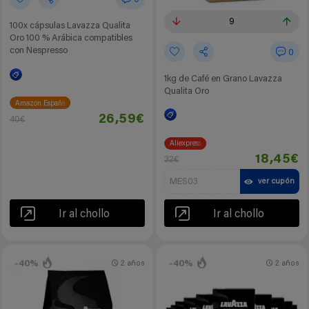
0
9
100x cápsulas Lavazza Qualita
Oro 100 % Arábica compatibles
con Nespresso
0
1kg de Café en Grano Lavazza
Qualita Oro
Amazon España
26,59€
40€
Aliexpress
18,45€
32€
MES03
ver cupón
Ir al chollo
Ir al chollo
-40%
-40%
2 años
2 años