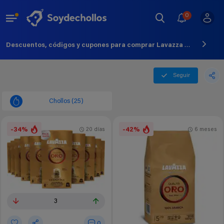
0
Descuentos, códigos y cupones para comprar Lavazza - Agosto - 2026
Seguir
Chollos (25)
-34%
-42%
20 días
6 meses
3