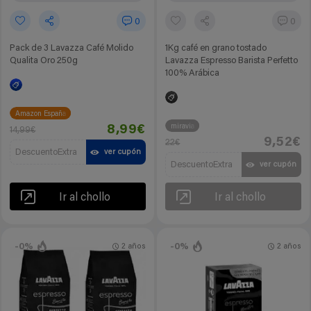
0
0
Pack de 3 Lavazza Café Molido
1Kg café en grano tostado
Qualita Oro 250g
Lavazza Espresso Barista Perfetto
100% Arábica
Amazon España
miravia
8,99€
14,99€
9,52€
22€
DescuentoExtra
ver cupón
DescuentoExtra
ver cupón
Ir al chollo
Ir al chollo
-0%
-0%
2 años
2 años