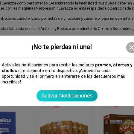
zza corto pero intenso. Descubre toda la intensidad que puede caber en 
les con las máquinas Nespresso*. *Lavazza no está respaldada o patrocinada 
tto es caracterizado por notas de chocolate y caramelo, para un café intens
stá elaborada con café Arábica y Robusta procedente de Centro y Sudamérica,
uro brindan un sabor equilibrado a este café, para un espresso ristretto de 25 m
¡No te pierdas ni una!
Activa las notificaciones para recibir las mejores
promos, ofertas y
chollos
directamente en tu dispositivo. ¡Aprovecha cada
oportunidad y sé el primero en enterarte de los descuentos más
increíbles!
Activar Notificaciones
-34%
-38%