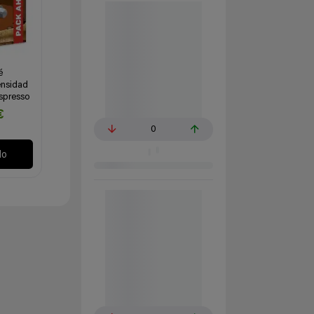
é
ensidad
spresso
€
0
lo