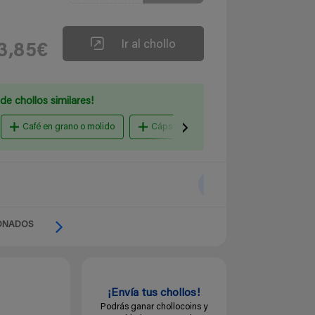
Ir al chollo
3,85€
de chollos similares!
Café en grano o molido
Cápsulas para Dolce Gusto
caps
ONADOS
¡Envía tus chollos!
Podrás ganar chollocoins y