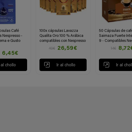
psulas Café
100x cápsulas Lavazza
50 Cápsulas de caf
s Nespresso -
Qualita Oro 100 % Arábica
Saimaza Fuerte Int
ema e Gusto
compatibles con Nespresso
9 - Compatibles Ne
26,59€
8,72
40€
14€
6,45€
r al chollo
Ir al chollo
Ir al chol