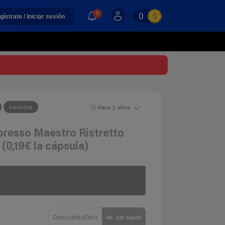
0
0
gístrate / Iniciar sesión
Lavazza
Hace 2 años
presso Maestro Ristretto
0,19€ la cápsula)
DescuentoExtra
ver cupón