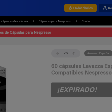
Re
Enviar chollos
 cápsulas de cafetera
Cápsulas para Nespresso
Chollo
llos de Cápsulas para Nespresso
76
Amazon España
60 cápsulas Lavazza Es
Compatibles Nespresso (
¡EXPIRADO!