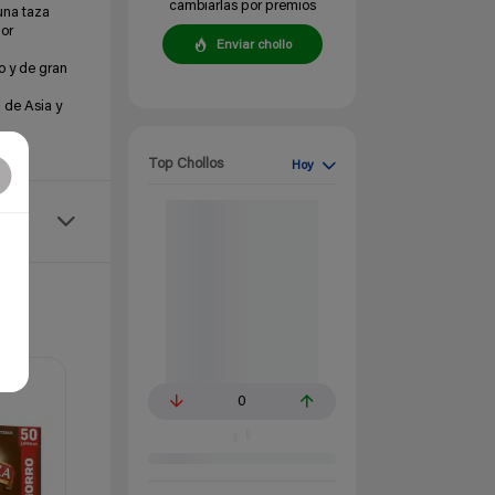
cambiarlas por premios
una taza
por
Enviar chollo
o y de gran
 de Asia y
l
Top Chollos
Hoy
0