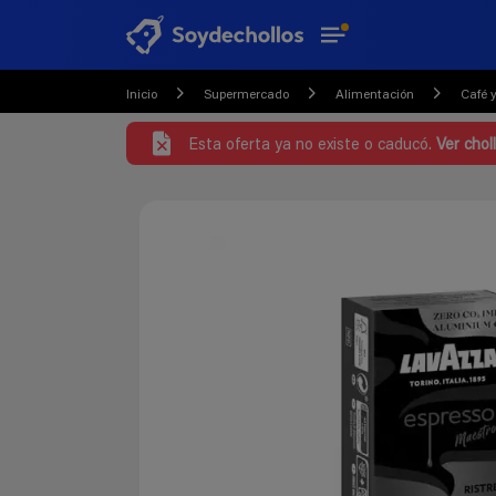
Inicio
Supermercado
Alimentación
Café y
Esta oferta ya no existe o caducó.
Ver cho