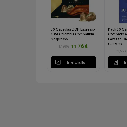
50 Cápsulas L'OR Espresso
Pack 30 Cá
Café Colombia Compatible
Compatible
Nespresso
Lavazza Cr
Classico
11,76€
17,99€
12,99€
Ir al chollo
I