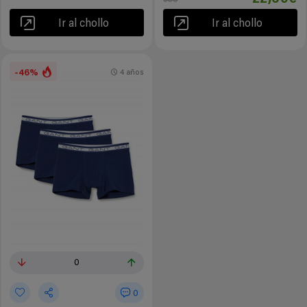
Ir al chollo
Ir al chollo
-46%
4 años
0
0