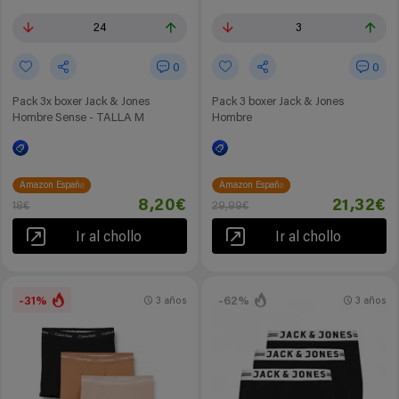
24
3
0
0
Pack 3x boxer Jack & Jones
Pack 3 boxer Jack & Jones
Hombre Sense - TALLA M
Hombre
Amazon España
Amazon España
8,20€
21,32€
18€
29,99€
Ir al chollo
Ir al chollo
-31%
-62%
3 años
3 años