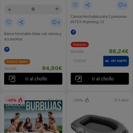
0
12
Canoa hinchable para 2 personas
INTEX Wyoming C2
0
Barca hinchable Intex con remos y
accesorios
Aliexpress
88,24€
159,95€
CDES10
ver cupón
Amazon España
64,90€
99,90€
Ir al chollo
Ir al chollo
-40%
-30%
2 años
3 años