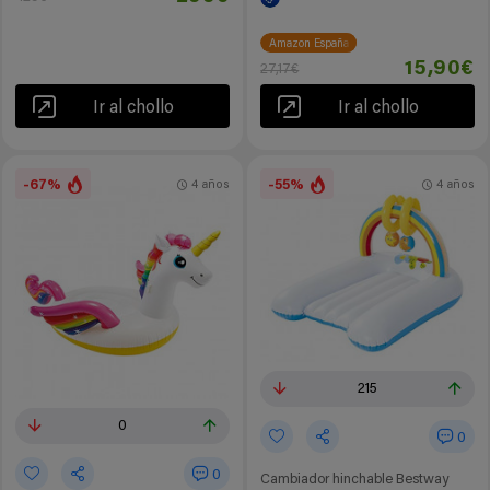
Amazon España
15,90€
27,17€
Ir al chollo
Ir al chollo
-67%
-55%
4 años
4 años
215
0
0
0
Cambiador hinchable Bestway