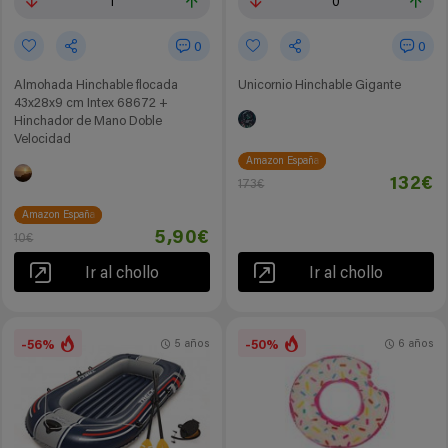
1
0
0
0
Almohada Hinchable flocada
Unicornio Hinchable Gigante
43x28x9 cm Intex 68672 +
Hinchador de Mano Doble
Velocidad
Amazon España
132€
173€
Amazon España
5,90€
10€
Ir al chollo
Ir al chollo
-56%
-50%
5 años
6 años