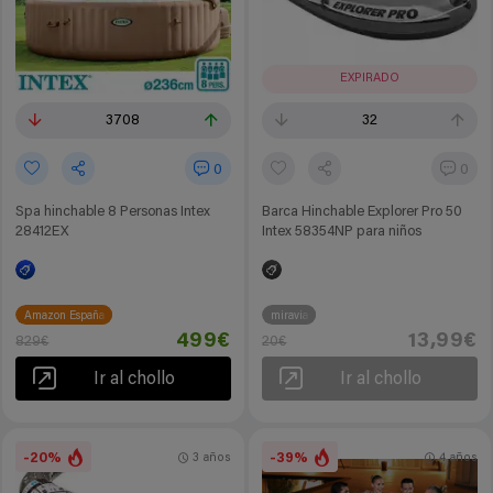
EXPIRADO
3708
32
0
0
Spa hinchable 8 Personas Intex
Barca Hinchable Explorer Pro 50
28412EX
Intex 58354NP para niños
Amazon España
miravia
499€
13,99€
829€
20€
Ir al chollo
Ir al chollo
-20%
-39%
3 años
4 años