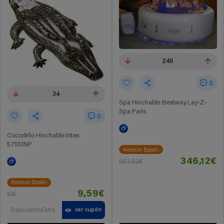
246
0
34
Spa Hinchable Bestway Lay-Z-
Spa Paris
0
Cocodrilo Hinchable Intex
57551NP
Amazon España
346,12€
563,62€
Amazon España
9,59€
12€
DescuentoExtra
ver cupón