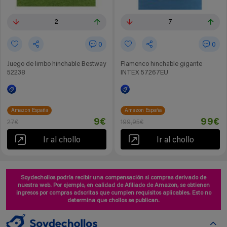
2
7
0
0
Juego de limbo hinchable Bestway
Flamenco hinchable gigante
52238
INTEX 57267EU
Amazon España
Amazon España
9€
99€
27€
199,95€
Ir al chollo
Ir al chollo
Soydechollos podría recibir una compensación si compras derivado de
nuestra web. Por ejemplo, en calidad de Afiliado de Amazon, se obtienen
ingresos por compras adscritas que cumplen requisitos aplicables. Esto no
determina que chollos se publican.