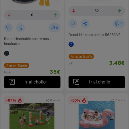
32
0
0
0
Donut Hinchable Intex 56263NP
Barca Hinchable con remos +
hinchador
Amazon España
3,48€
7€
Amazon España
35€
80€
Ir al chollo
Ir al chollo
-67%
-50%
6 años
7 años