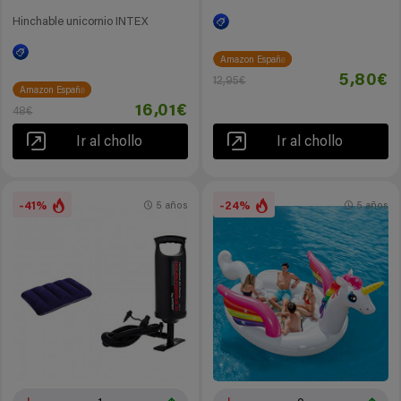
Hinchable unicornio INTEX
Amazon España
5,80€
12,95€
Amazon España
16,01€
48€
Ir al chollo
Ir al chollo
-41%
-24%
5 años
5 años