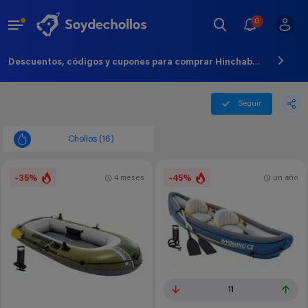
0
Descuentos, códigos y cupones para comprar Hinchable - Agosto - 2026
Seguir
Chollos (16)
-35%
-45%
4 meses
un año
11