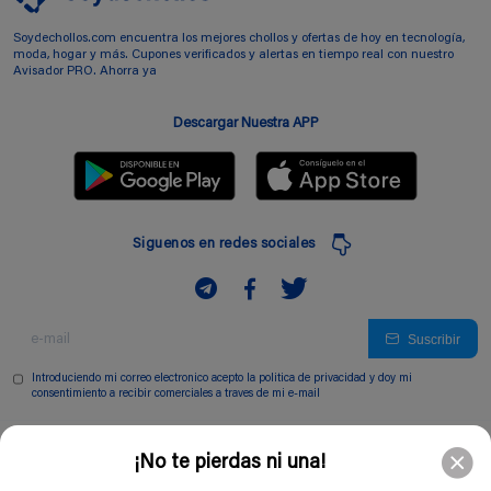
Soydechollos.com encuentra los mejores chollos y ofertas de hoy en tecnología,
moda, hogar y más. Cupones verificados y alertas en tiempo real con nuestro
Avisador PRO. Ahorra ya
Descargar Nuestra APP
Siguenos en redes sociales
Suscribir
Introduciendo mi correo electronico acepto la politica de privacidad y doy mi
consentimiento a recibir comerciales a traves de mi e-mail
Comunidad
¡No te pierdas ni una!
Legal