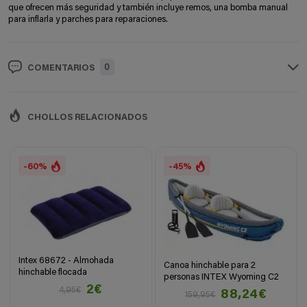
que ofrecen más seguridad y también incluye remos, una bomba manual
para inflarla y parches para reparaciones.
0
COMENTARIOS
CHOLLOS RELACIONADOS
-60%
-45%
Intex 68672 - Almohada
Canoa hinchable para 2
hinchable flocada
personas INTEX Wyoming C2
2€
4,95€
88,24€
159,95€