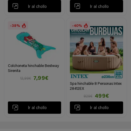
Ir al chollo
Ir al chollo
-38%
-40%
Colchoneta hinchable Bestway
Sirenita
7,99€
12,99€
Spa hinchable 8 Personas Intex
28412EX
499€
829€
Ir al chollo
Ir al chollo