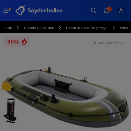
0
Inicio
Deporte y Aire Libre
Deportes acuáticos y Playa
Hincha
-35%
Hace 4 meses