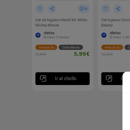
0
Set de higiene infantil Mr. White
Set higiene Chicc
Mickey Mouse
Beauty
ofertas
ofertas
Hace
5 meses
Hace
3 añ
Amazon España
Otras Marcas
Amazon España
C
5,99€
12,99€
30,92€
Ir al chollo
Ir al