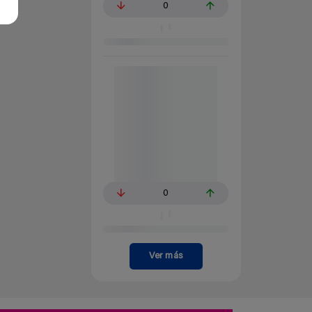
0
0
Ver más