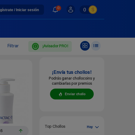
0
0
gístrate / Iniciar sesión
Filtrar
¡Avisador PRO!
¡Envía tus chollos!
Podrás ganar chollocoins y
cambiarlas por premios
Enviar chollo
Top Chollos
Hoy
65