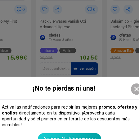
0
0
o My First
Pack 3 envases Vanish Oxi
Balsámico Higie
Advance Higiene
Lactacyd Phar
ofertas
ofertas
os
Hace
3 años
Hace
5 a
hicco
miravia
Vanish
Amazon España
15,99€
10,15€
20,90€
11,28€
DescuentoExtra
ver cupón
 chollo
Ir al chollo
Ir a
¡No te pierdas ni una!
Activa las notificaciones para recibir las mejores
promos, ofertas y
chollos
directamente en tu dispositivo. ¡Aprovecha cada
oportunidad y sé el primero en enterarte de los descuentos más
increíbles!
Activar Notificaciones