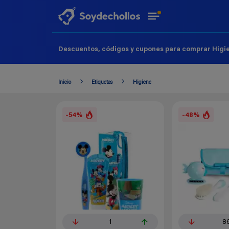
Descuentos, códigos y cupones para comprar Higie
Inicio
Etiquetas
Higiene
-54%
-48%
1
8