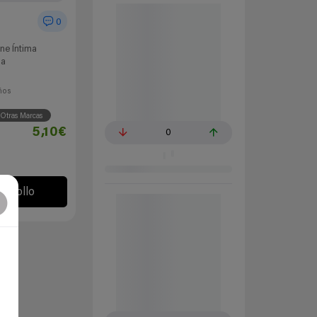
0
ne Íntima
ma
ños
Otras Marcas
5,10€
0
l chollo