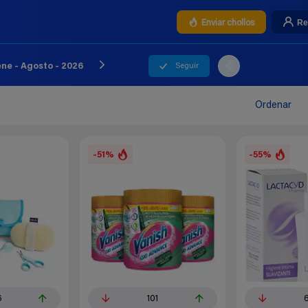
Re
Enviar chollos
Seguir
ne - Agosto - 2026
Ordenar
-51%
-55%
6
101