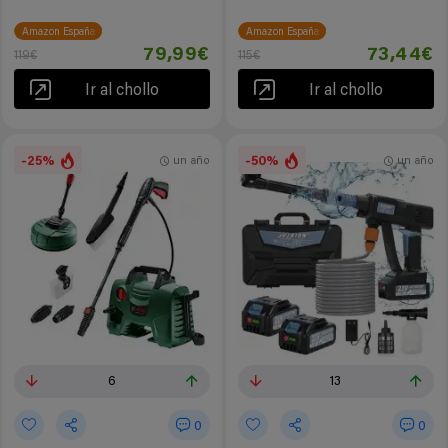
Amazon España
Amazon España
79,99€
73,44€
119€
115€
Ir al chollo
Ir al chollo
-25%
-50%
un año
un año
6
13
0
0