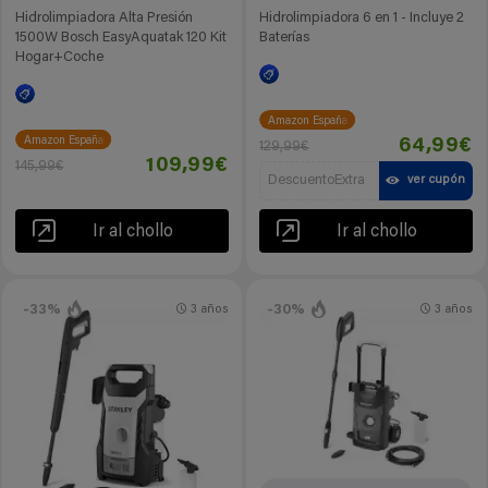
Hidrolimpiadora Alta Presión
Hidrolimpiadora 6 en 1 - Incluye 2
1500W Bosch EasyAquatak 120 Kit
Baterías
Hogar+Coche
Amazon España
Amazon España
64,99€
129,99€
109,99€
145,99€
DescuentoExtra
ver cupón
Ir al chollo
Ir al chollo
-33%
-30%
3 años
3 años