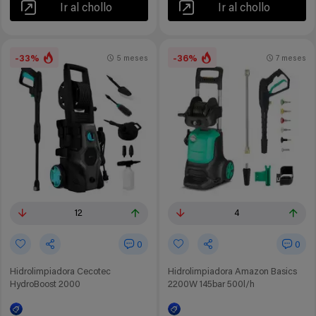
Ir al chollo
Ir al chollo
-33%
-36%
5 meses
7 meses
12
4
0
0
Hidrolimpiadora Cecotec
Hidrolimpiadora Amazon Basics
HydroBoost 2000
2200W 145bar 500l/h