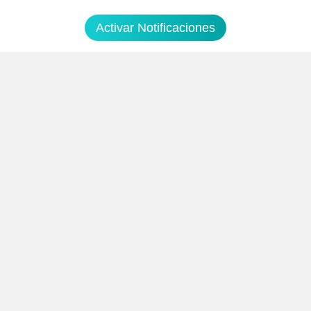
Activar Notificaciones
EXPIRADO
3
0
¡Sólo hoy! Hidrolimpiadora
Kärcher K5 Full Control
Amazon España
249€
306€
Chollo agotado