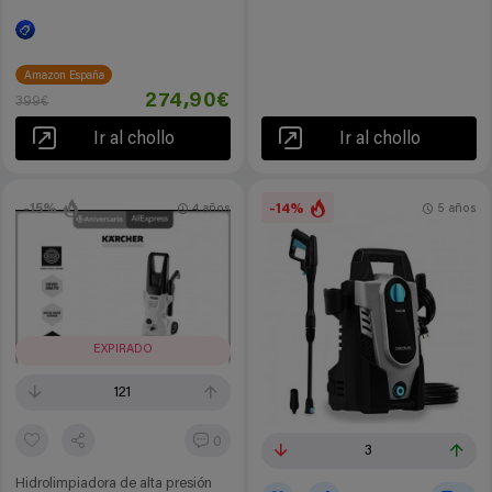
Amazon España
274,90€
399€
Ir al chollo
Ir al chollo
-15%
-14%
4 años
5 años
EXPIRADO
121
0
3
Hidrolimpiadora de alta presión