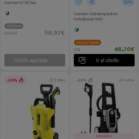
0
Karcher K2 110 bar
Cecotec hidrolimpiadora
HidroBoost 1400
Aliexpress
58,97€
68,99€
Amazon España
46,70€
54€
Chollo agotado
Ir al chollo
-24%
-25%
5 años
6 años
EXPIRADO