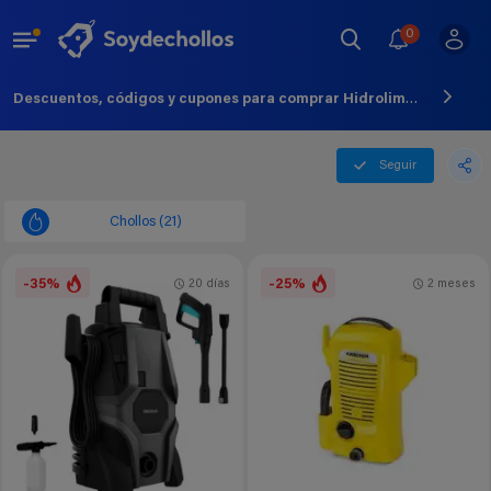
0
Descuentos, códigos y cupones para comprar Hidrolimpiadora - Agosto - 2026
Seguir
Chollos (21)
-35%
-25%
20 días
2 meses