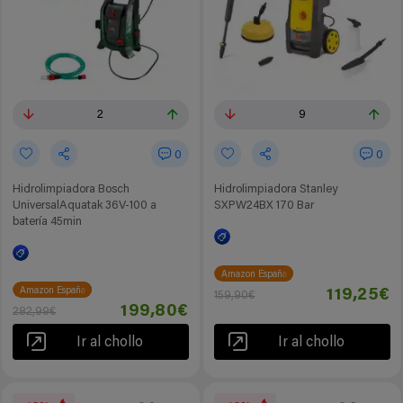
2
9
0
0
Hidrolimpiadora Bosch
Hidrolimpiadora Stanley
UniversalAquatak 36V-100 a
SXPW24BX 170 Bar
batería 45min
Amazon España
Amazon España
119,25€
159,90€
199,80€
282,99€
Ir al chollo
Ir al chollo