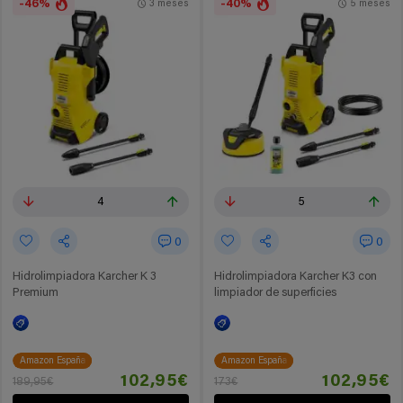
-46%
-40%
3 meses
5 meses
4
5
0
0
Hidrolimpiadora Karcher K 3
Hidrolimpiadora Karcher K3 con
Premium
limpiador de superficies
Amazon España
Amazon España
102,95€
102,95€
189,95€
173€