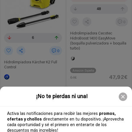
48
0
Hidrolimpiadora Cecotec
6
HidroBoost 1400 EasyMove
(boquilla pulverizadora + boquilla
turbo)
0
Hidrolimpiadora Kärcher K2 Full
Control
Amazon España
47,92€
64€
Amazon España
71,99€
¡No te pierdas ni una!
95€
Ir al chollo
Chollo agotado
Activa las notificaciones para recibir las mejores
promos,
ofertas y chollos
directamente en tu dispositivo. ¡Aprovecha
cada oportunidad y sé el primero en enterarte de los
-19%
6 años
descuentos más increíbles!