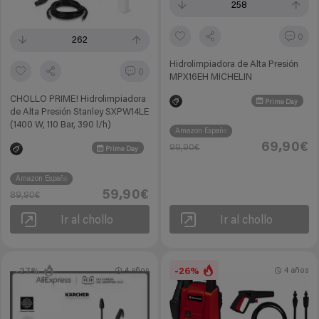
258
0
262
Hidrolimpiadora de Alta Presión
0
MPX16EH MICHELIN
CHOLLO PRIME! Hidrolimpiadora
Prime Day
de Alta Presión Stanley SXPW14LE
(1400 W, 110 Bar, 390 l/h)
Amazon España
69,90€
99,90€
Prime Day
Amazon España
59,90€
89,90€
Ir al chollo
Ir al chollo
-27%
-26%
4 años
4 años