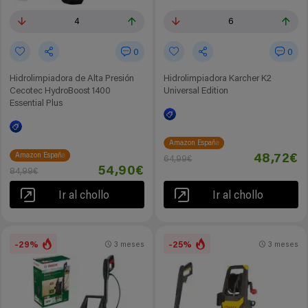
4
6
0
0
Hidrolimpiadora de Alta Presión
Hidrolimpiadora Karcher K2
Cecotec HydroBoost 1400
Universal Edition
Essential Plus
Amazon España
Amazon España
48,72€
64,99€
54,90€
84,99€
Ir al chollo
Ir al chollo
-29%
-25%
3 meses
3 meses