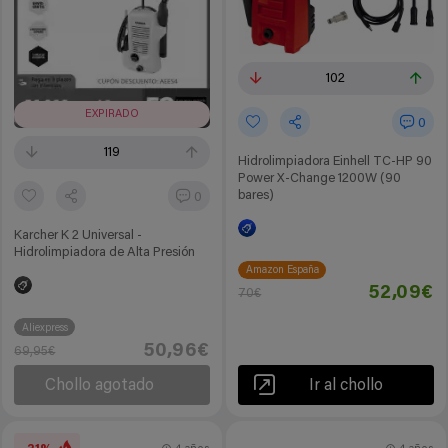
102
EXPIRADO
0
119
Hidrolimpiadora Einhell TC-HP 90
Power X-Change 1200W (90
bares)
0
Karcher K 2 Universal -
Hidrolimpiadora de Alta Presión
Amazon España
52,09€
70€
Aliexpress
50,96€
69,95€
Chollo agotado
Ir al chollo