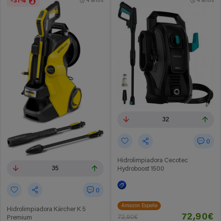
-31%
4 años
4 años
32
0
Hidrolimpiadora Cecotec
35
Hydroboost 1500
0
Amazon España
Hidrolimpiadora Kärcher K 5
72,90€
72,90€
Premium