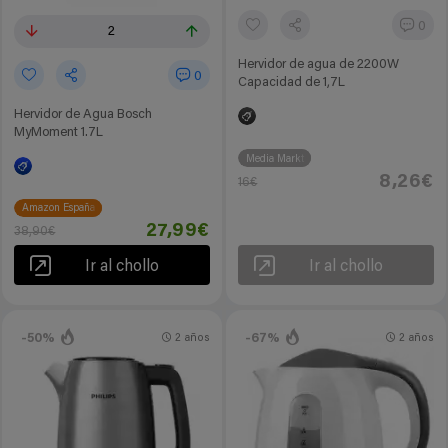
0
2
Hervidor de agua de 2200W
0
Capacidad de 1,7L
Hervidor de Agua Bosch
MyMoment 1.7L
Media Markt
8,26€
16€
Amazon España
27,99€
38,90€
Ir al chollo
Ir al chollo
-50%
-67%
2 años
2 años