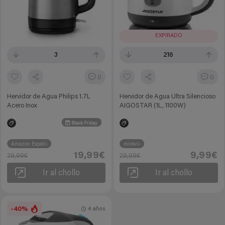
EXPIRADO
3
216
0
0
Hervidor de Agua Philips 1.7L
Hervidor de Agua Ultra Silencioso
Acero Inox
AIGOSTAR (1L, 1100W)
Black Friday
Amazon España
miravia
19,99€
9,99€
39,99€
29,99€
Ir al chollo
Ir al chollo
-40%
4 años