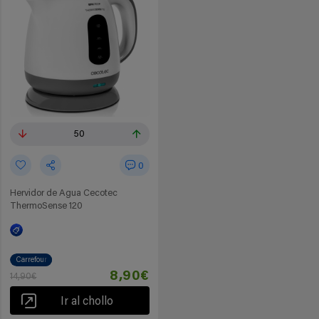
50
0
Hervidor de Agua Cecotec
ThermoSense 120
Carrefour
8,90€
14,90€
Ir al chollo