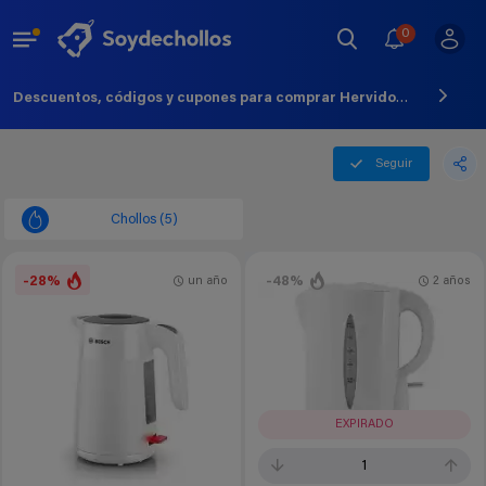
0
Descuentos, códigos y cupones para comprar Hervidor Agua - Agosto - 2026
Seguir
Chollos (5)
-28%
-48%
un año
2 años
EXPIRADO
1