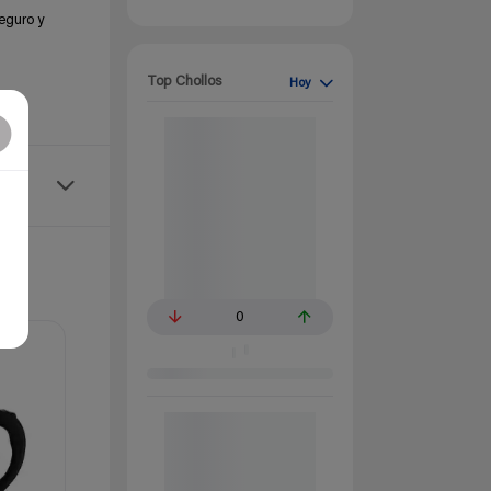
seguro y
Top Chollos
Hoy
0