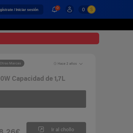
0
0
gístrate / Iniciar sesión
Otras Marcas
Hace 2 años
00W Capacidad de 1,7L
Ir al chollo
8,26€