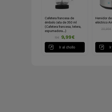
Cafetera francesa de
Hervidor de
émbolo Jata de 350 ml
eléctrico A
(Cafetera francesa, tetera,
20,95€
espumadora...)
9,99€
15€
Ir al chollo
I