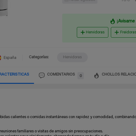
Avisar agotado
¡Avisame 
Hervidoras
Freidora
Categorías:
Hervidoras
España
RACTERISTICAS
COMENTARIOS
CHOLLOS RELACI
0
 bebidas calientes o comidas instantáneas con rapidez y comodidad, combinand
 reuniones familiares o visitas de amigos sin preocupaciones.