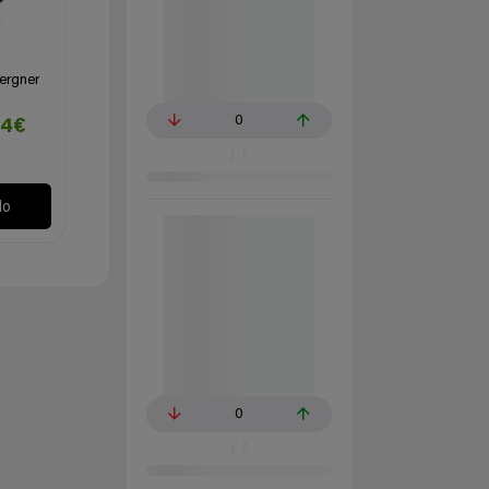
Bergner
0
44€
lo
0