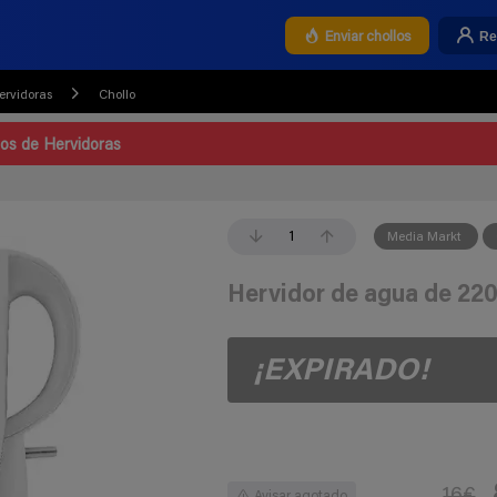
Re
Enviar chollos
ervidoras
Chollo
los de Hervidoras
1
Media Markt
Hervidor de agua de 22
¡EXPIRADO!
16€