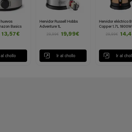
 huevos
Hervidor Russell Hobbs
Hervidor eléctrico 
mazon Basics
Adventure 1L
Copper 1.7L 1800W
13,57€
19,99€
14,
29,99€
29,99€
r al chollo
Ir al chollo
Ir al chol