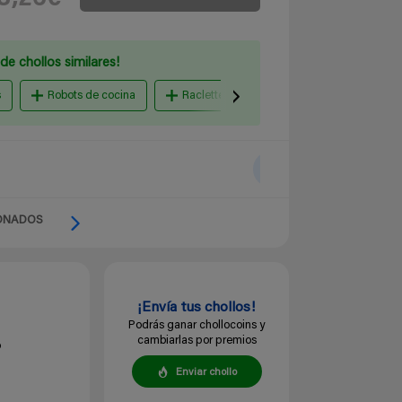
de chollos similares!
s
Robots de cocina
Raclettes, Planchas y Parrillas eléctricas
ONADOS
¡Envía tus chollos!
Podrás ganar chollocoins y
cambiarlas por premios
o
Enviar chollo