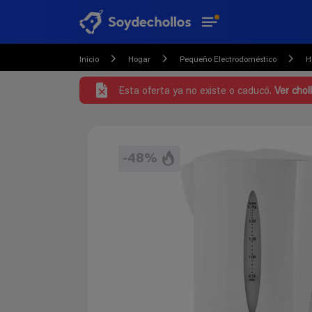
Inicio
Hogar
Pequeño Electrodoméstico
H
Esta oferta ya no existe o caducó.
Ver chol
-48%