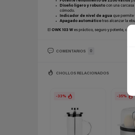
Potente rendimiento de 2200 vatios
pa
Diseño ligero y robusto
con una carcasa de
cómodo.
Indicador de nivel de agua
que permite v
Apagado automático
tras alcanzar la eb
El
OWK 103 W
es práctico, seguro y potente, conv
0
COMENTARIOS
CHOLLOS RELACIONADOS
-33%
-35%