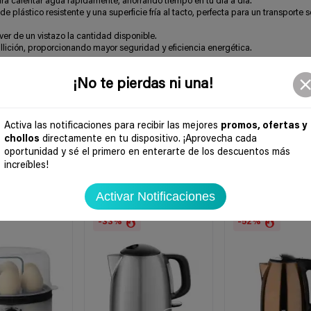
ra calentar agua rápidamente, ahorrando tiempo en tu día a día.
 plástico resistente y una superficie fría al tacto, perfecta para un transporte 
er de un vistazo la cantidad disponible.
ullición, proporcionando mayor seguridad y eficiencia energética.
irtiéndose en un imprescindible en cualquier cocina moderna.
¡No te pierdas ni una!
Activa las notificaciones para recibir las mejores
promos, ofertas y
chollos
directamente en tu dispositivo. ¡Aprovecha cada
oportunidad y sé el primero en enterarte de los descuentos más
increíbles!
Activar Notificaciones
-33%
-52%