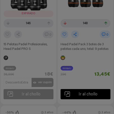
EXPIRADO
146
148
0
0
15 Pelotas Padel Profesionales,
Head Padel Pack 3 botes de 3
Head Padel PRO S
pelotas cada uno, total: 9 pelotas
miravia
miravia
18€
13,45€
38,99€
29€
DescuentoExtra
ver cupón
Ir al chollo
Ir al chollo
-56%
-44%
3 años
3 años