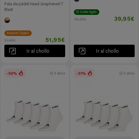
Pala de pádel Head GrapheneXT
Blast
El Corte Inglés
39,95€
49,95€
Amazon España
51,95€
51,95€
Ir al chollo
Ir al chollo
-50%
-31%
5 años
5 años