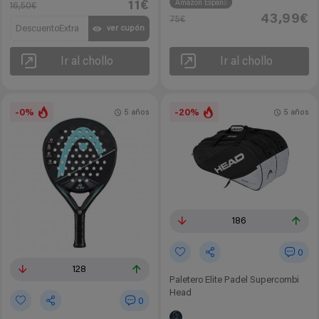
11€
Amazon España
16,50€
43,99€
75€
DescuentoExtra
ver cupón
Ir al chollo
Ir al chollo
-0%
-20%
5 años
5 años
186
0
128
Paletero Elite Padel Supercombi
Head
0