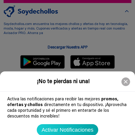
Soydechollos.com encuentra los mejores chollos y ofertas de hoy en tecnología,
moda, hogar y más. Cupones verificados y alertas en tiempo real con nuestro
Avisador PRO. Ahorra ya
Descargar Nuestra APP
Siguenos en redes sociales
¡No te pierdas ni una!
Activa las notificaciones para recibir las mejores
promos,
ofertas y chollos
directamente en tu dispositivo. ¡Aprovecha
Suscribir
cada oportunidad y sé el primero en enterarte de los
descuentos más increíbles!
Introduciendo mi correo electronico acepto la politica de privacidad y doy mi
consentimiento a recibir comerciales a traves de mi e-mail
Activar Notificaciones
Comunidad