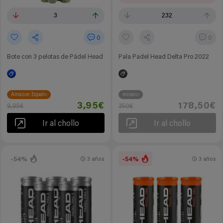
3
232
0
0
Bote con 3 pelotas de Pádel Head
Pala Padel Head Delta Pro 2022
Amazon España
miravia
3,95€
178,50€
9,95€
350€
Ir al chollo
Ir al chollo
-54%
-54%
3 años
3 años