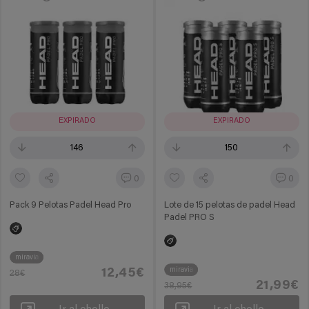
EXPIRADO
EXPIRADO
146
150
0
0
Pack 9 Pelotas Padel Head Pro
Lote de 15 pelotas de padel Head
Padel PRO S
miravia
miravia
12,45€
28€
21,99€
38,95€