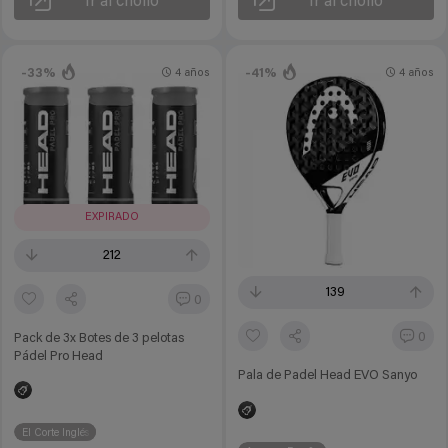
Ir al chollo
Ir al chollo
-33%
-41%
4 años
4 años
EXPIRADO
212
139
0
0
Pack de 3x Botes de 3 pelotas
Pádel Pro Head
Pala de Padel Head EVO Sanyo
El Corte Inglés