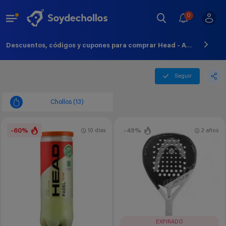
0
Descuentos, códigos y cupones para comprar Head - Agosto - 2026
Seguir
Chollos (13)
-60%
-49%
10 días
2 años
EXPIRADO