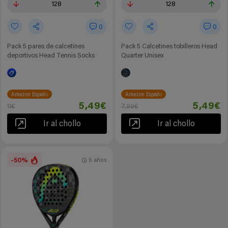
128
128
0
0
Pack 5 pares de calcetines
Pack 5 Calcetines tobilleros Head
deportivos Head Tennis Socks
Quarter Unisex
Amazon España
Amazon España
5,49€
5,49€
11€
7,99€
Ir al chollo
Ir al chollo
-50%
5 años