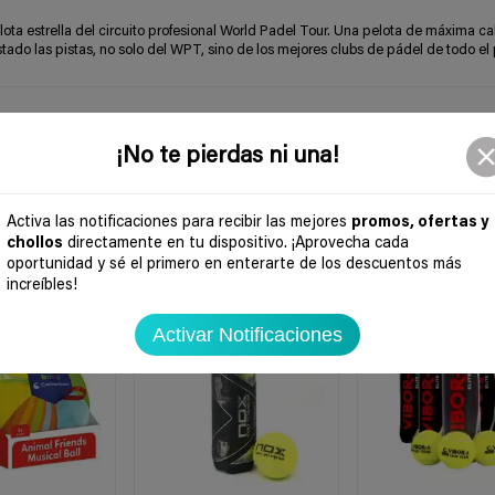
lota estrella del circuito profesional World Padel Tour. Una pelota de máxima ca
o las pistas, no solo del WPT, sino de los mejores clubs de pádel de todo el 
¡No te pierdas ni una!
Activa las notificaciones para recibir las mejores
promos, ofertas y
chollos
directamente en tu dispositivo. ¡Aprovecha cada
oportunidad y sé el primero en enterarte de los descuentos más
increíbles!
-19%
-51%
Activar Notificaciones