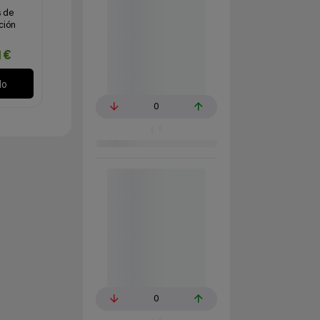
s de
ción
1€
lo
0
0