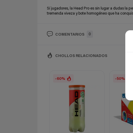
Sí jugadores, la Head Pro es sin lugar a dudas la pe
tremenda viveza y bote homogéneo que ha conquistad
0
COMENTARIOS
CHOLLOS RELACIONADOS
-60%
-50%