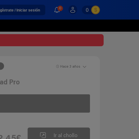
0
0
gístrate / Iniciar sesión
d
Hace 3 años
ead Pro
Ir al chollo
2,45€