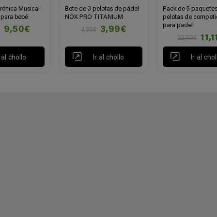
trónica Musical
Bote de 3 pelotas de pádel
Pack de 5 paquete
 para bebé
NOX PRO TITANIUM
pelotas de competi
para padel
9,50€
3,99€
€
4,95€
11,1
22,50€
r al chollo
Ir al chollo
Ir al chol