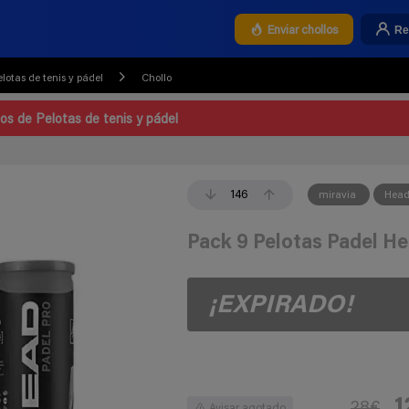
Re
Enviar chollos
elotas de tenis y pádel
Chollo
los de Pelotas de tenis y pádel
146
miravia
Hea
Pack 9 Pelotas Padel H
¡EXPIRADO!
1
28€