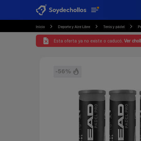
Inicio
Deporte y Aire Libre
Tenis y pádel
P
Esta oferta ya no existe o caducó.
Ver chol
-56%