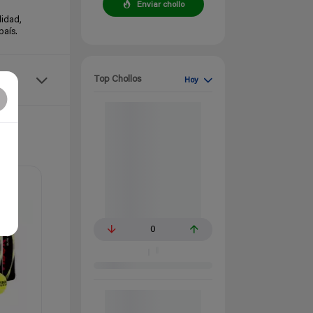
Enviar chollo
lidad,
país.
Top Chollos
Hoy
0