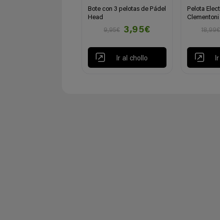
Bote con 3 pelotas de Pádel
Pelota Elec
Head
Clementoni
3,95€
9,95€
18,99
Ir al chollo
I