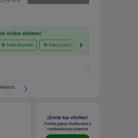
de chollos similares!
Palas de pádel
Ropa y zapatillas de pádel
Ropa y zapatill
ONADOS
¡Envía tus chollos!
Podrás ganar chollocoins y
cambiarlas por premios