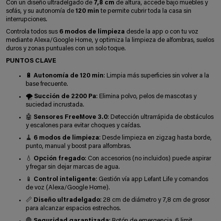
Con un diseño ultradelgado de
7,8 cm
de altura, accede bajo muebles y
sofás, y su autonomía de
120 min
te permite cubrir toda la casa sin
interrupciones.
Controla todos sus
6 modos de limpieza
desde la app o con tu voz
mediante Alexa/Google Home, y optimiza la limpieza de alfombras, suelos
duros y zonas puntuales con un solo toque.
PUNTOS CLAVE
🔋
Autonomía de 120 min
: Limpia más superficies sin volver a la
base frecuente.
🌪️
Succión de 2200 Pa
: Elimina polvo, pelos de mascotas y
suciedad incrustada.
🤖
Sensores FreeMove 3.0
: Detección ultrarrápida de obstáculos
y escalones para evitar choques y caídas.
🧹
6 modos de limpieza
: Desde limpieza en zigzag hasta borde,
punto, manual y boost para alfombras.
💧
Opción fregado
: Con accesorios (no incluidos) puede aspirar
y fregar sin dejar marcas de agua.
📱
Control inteligente
: Gestión vía app Lefant Life y comandos
de voz (Alexa/Google Home).
📏
Diseño ultradelgado
: 28 cm de diámetro y 7,8 cm de grosor
para alcanzar espacios estrechos.
🛑
Seguridad garantizada
: Botón de emergencia, 6 limit