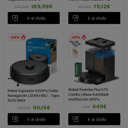
169,99€
75,12€
599,99€
169,99€
Ir al chollo
Ir al chollo
-64%
-40%
iRobot Roomba Plus 576
Robot Aspirador 5300Pa Doble
Combo y Base AutoWash
Navegación LiDAR+IMU - Tapo
multifunción 25KPa
RV30 MAX
449€
749€
90,15€
249,99€
Ir al chollo
Ir al chollo