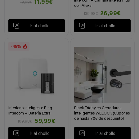
Intercom + Cámara Interior Plus
11,99€
19,99€
con Alexa
26,99€
139,98€
Ir al chollo
Ir al chollo
-45%
Interfono inteligente Ring
Black Friday en Cerraduras
Intercom + Batería Extra
inteligentes WELOCK ¡Cupones
de hasta 70€ de descuento!
59,99€
109,98€
Ir al chollo
Ir al chollo