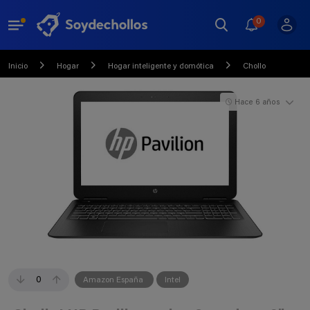
0
Inicio
Hogar
Hogar inteligente y domótica
Chollo
Hace 6 años
0
Amazon España
Intel