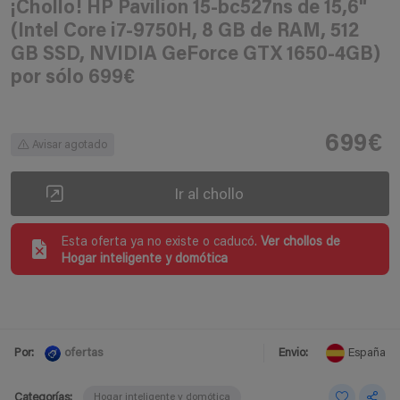
¡Chollo! HP Pavilion 15-bc527ns de 15,6"
(Intel Core i7-9750H, 8 GB de RAM, 512
GB SSD, NVIDIA GeForce GTX 1650-4GB)
por sólo 699€
699€
Avisar agotado
Ir al chollo
Esta oferta ya no existe o caducó.
Ver chollos de
Hogar inteligente y domótica
ofertas
Por:
Envio:
España
Categorías:
Hogar inteligente y domótica