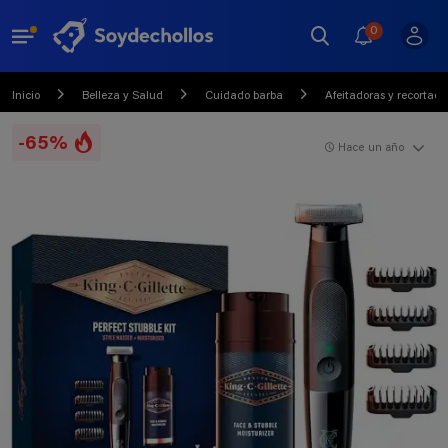
0
Inicio
Belleza y Salud
Cuidado barba
Afeitadoras y recortado
-65%
Hace un año