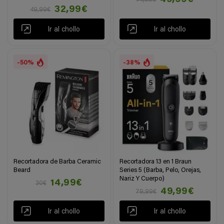
32,99€
49,99€
Ir al chollo
Ir al chollo
-50%
-38%
Recortadora de Barba Ceramic
Recortadora 13 en 1 Braun
Beard
Series 5 (Barba, Pelo, Orejas,
Nariz Y Cuerpo)
14,99€
30€
49,99€
79,99€
Ir al chollo
Ir al chollo