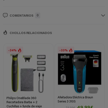
0
COMENTARIOS
CHOLLOS RELACIONADOS
-34%
-33%
Afeitadora Eléctrica Braun
Philips OneBlade 360
Series 3 310S
Recortadora Barba + 2
Cuchillas + funda de viaje
49,99€
74,99€