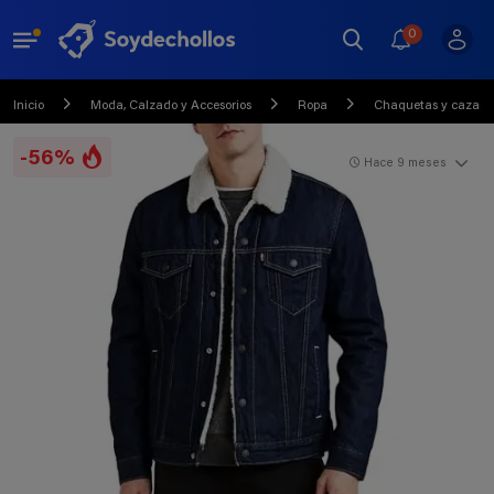
0
Inicio
Moda, Calzado y Accesorios
Ropa
Chaquetas y cazado
-56%
Hace 9 meses