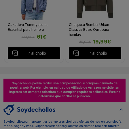
Cazadora Tommy Jeans
Chaqueta Bomber Urban
Essential para hombre
Classics Basic Quilt para
hombre
61€
129,90€
19,99€
49,90€
Ir al chollo
Ir al chollo
Soydechollos podría recibir una compensación si compras derivado de
nuestra web. Por ejemplo, en calidad de Afiliado de Amazon, se obtienen
ingresos por compras adscritas que cumplen requisitos aplicables. Esto no
determina que chollos se publican.
Soydechollos.com encuentra los mejores chollos y ofertas de hoy en tecnología,
moda, hogar y más. Cupones verificados y alertas en tiempo real con nuestro