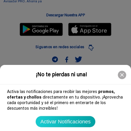
Avisador PRO. Ahorra ya
Descargar Nuestra APP
Siguenos en redes sociales
Suscribir
¡No te pierdas ni una!
Introduciendo mi correo electronico acepto la politica de privacidad y doy mi
consentimiento a recibir comerciales a traves de mi e-mail
Activa las notificaciones para recibir las mejores
promos,
ofertas y chollos
directamente en tu dispositivo. ¡Aprovecha
Comunidad
cada oportunidad y sé el primero en enterarte de los
descuentos más increíbles!
Legal
Activar Notificaciones
Soydechollos 2026 - Todos los derechos reservados