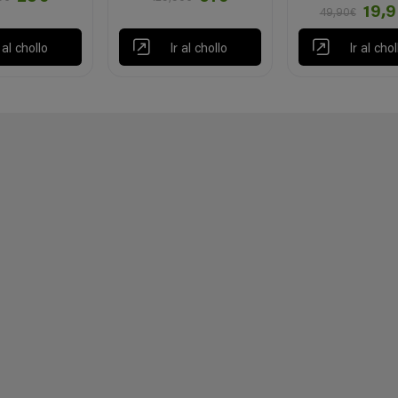
19,
49,90€
r al chollo
Ir al chollo
Ir al chol