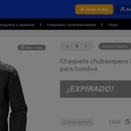
Re
Enviar chollos
haquetas y cazadoras
Chaquetas y cazadoras hombre
Chollo
8
Amazon España
Black Friday
Chaqueta chubasquero H
para hombre
¡EXPIRADO!
6
135€
Avisar agotado