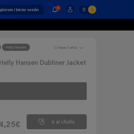
0
0
gístrate / Iniciar sesión
Helly Hansen
Hace 3 años
elly Hansen Dubliner Jacket
Ir al chollo
4,25€