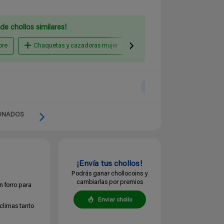
de chollos similares!
bre
Chaquetas y cazadoras mujer
Chaquetas y cazadoras niñ
ONADOS
¡Envía tus chollos!
Podrás ganar chollocoins y
cambiarlas por premios
n forro para
Enviar chollo
 climas tanto