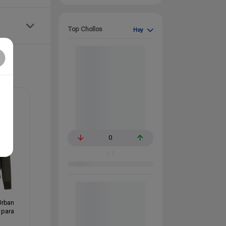
Top Chollos
Hoy
0
Urban
 para