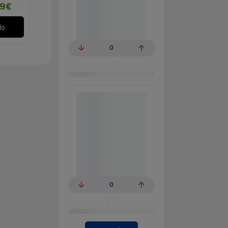
99€
lo
0
0