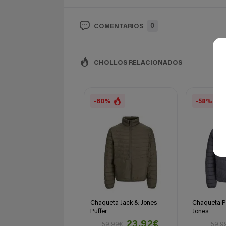
0
COMENTARIOS
CHOLLOS RELACIONADOS
-60%
-58%
Chaqueta Jack & Jones
Chaqueta Pu
Puffer
Jones
23,92€
59,99€
59,9