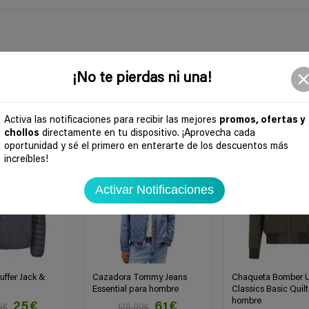
¡No te pierdas ni una!
Activa las notificaciones para recibir las mejores
promos, ofertas y
chollos
directamente en tu dispositivo. ¡Aprovecha cada
-53%
-60%
oportunidad y sé el primero en enterarte de los descuentos más
increíbles!
Activar Notificaciones
ffer Jack &
Cazadora Tommy Jeans
Chaqueta Bomber 
Essential para hombre
Classics Basic Quilt
hombre
25€
61€
9€
129,90€