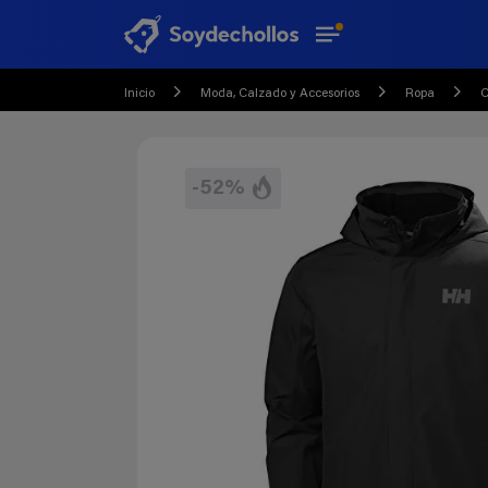
Inicio
Moda, Calzado y Accesorios
Ropa
C
-52%