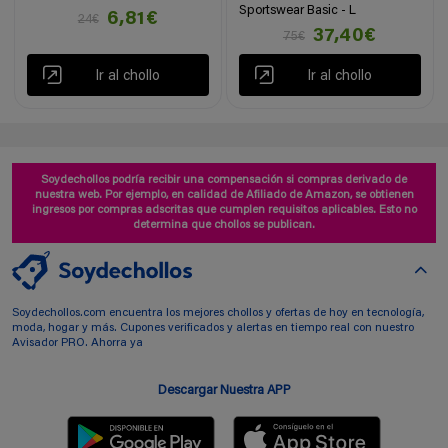
Sportswear Basic - L
6,81€
24€
37,40€
75€
Ir al chollo
Ir al chollo
Soydechollos podría recibir una compensación si compras derivado de
nuestra web. Por ejemplo, en calidad de Afiliado de Amazon, se obtienen
ingresos por compras adscritas que cumplen requisitos aplicables. Esto no
determina que chollos se publican.
Soydechollos.com encuentra los mejores chollos y ofertas de hoy en tecnología,
moda, hogar y más. Cupones verificados y alertas en tiempo real con nuestro
Avisador PRO. Ahorra ya
Descargar Nuestra APP