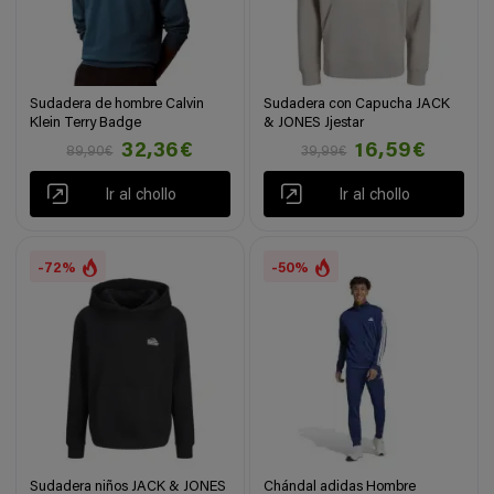
Sudadera de hombre Calvin
Sudadera con Capucha JACK
Klein Terry Badge
& JONES Jjestar
32,36€
16,59€
89,90€
39,99€
Ir al chollo
Ir al chollo
-72%
-50%
Sudadera niños JACK & JONES
Chándal adidas Hombre