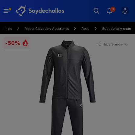
0
Inicio
Moda, Calzado y Accesorios
Ropa
Sudaderas y chánda
-50%
Hace 3 años