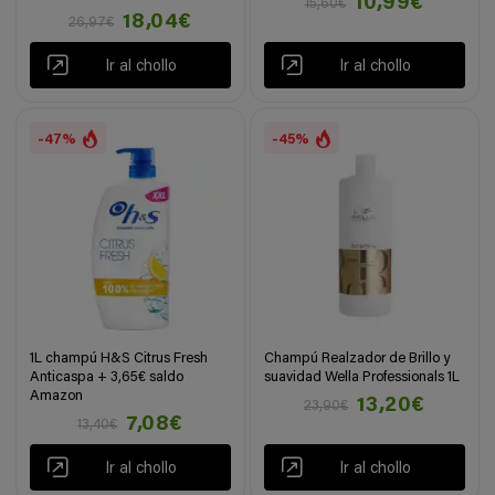
10,99€
15,60€
18,04€
26,97€
Ir al chollo
Ir al chollo
-47%
-45%
1L champú H&S Citrus Fresh
Champú Realzador de Brillo y
Anticaspa + 3,65€ saldo
suavidad Wella Professionals 1L
Amazon
13,20€
23,90€
7,08€
13,40€
Ir al chollo
Ir al chollo