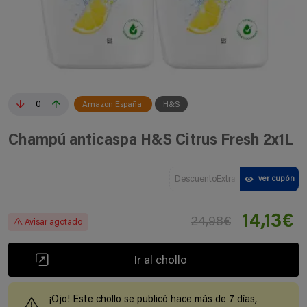
0
Amazon España
H&S
Champú anticaspa H&S Citrus Fresh 2x1L
DescuentoExtra
ver cupón
14,13€
24,98€
Avisar agotado
Ir al chollo
¡Ojo! Este chollo se publicó hace más de 7 días,