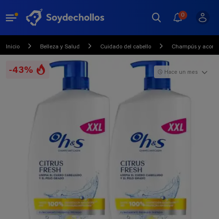
0
Inicio
Belleza y Salud
Cuidado del cabello
Champús y acondi
-43%
Hace un mes