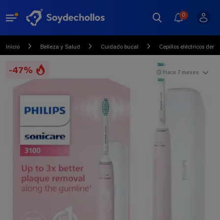
0
Inicio
Belleza y Salud
Cuidado bucal
Cepillos eléctricos dent
-47%
Hace 7 meses