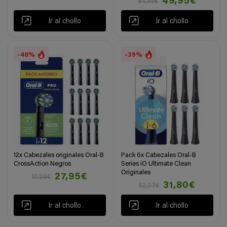
49,95€
84,95€
Ir al chollo
Ir al chollo
-46%
-39%
12x Cabezales originales Oral-B
Pack 6x Cabezales Oral-B
CrossAction Negros
Series iO Ultimate Clean
Originales
27,95€
51,99€
31,80€
52,07€
Ir al chollo
Ir al chollo