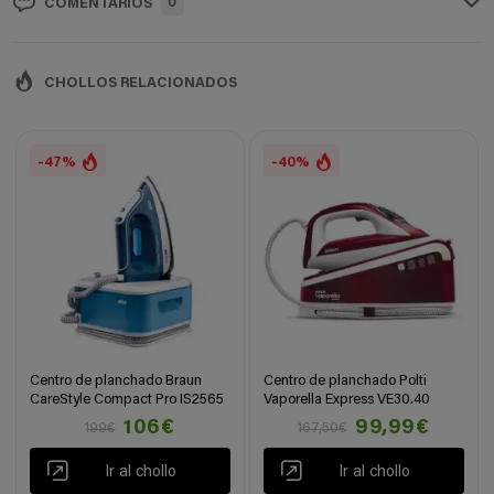
0
COMENTARIOS
CHOLLOS RELACIONADOS
-47%
-40%
Centro de planchado Braun
Centro de planchado Polti
CareStyle Compact Pro IS2565
Vaporella Express VE30.40
106€
99,99€
199€
167,50€
Ir al chollo
Ir al chollo