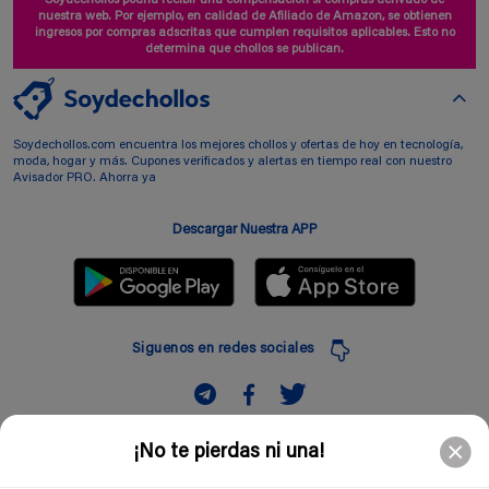
Soydechollos podría recibir una compensación si compras derivado de
nuestra web. Por ejemplo, en calidad de Afiliado de Amazon, se obtienen
ingresos por compras adscritas que cumplen requisitos aplicables. Esto no
determina que chollos se publican.
Soydechollos.com encuentra los mejores chollos y ofertas de hoy en tecnología,
moda, hogar y más. Cupones verificados y alertas en tiempo real con nuestro
Avisador PRO. Ahorra ya
Descargar Nuestra APP
Siguenos en redes sociales
Suscribir
¡No te pierdas ni una!
Introduciendo mi correo electronico acepto la politica de privacidad y doy mi