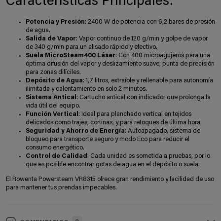
Características Principales:
Potencia y Presión
: 2400 W de potencia con 6,2 bares de presión
de agua.
Salida de Vapor
: Vapor continuo de 120 g/min y golpe de vapor
de 340 g/min para un alisado rápido y efectivo.
Suela MicroSteam400 Láser
: Con 400 microagujeros para una
óptima difusión del vapor y deslizamiento suave; punta de precisión
para zonas difíciles.
Depósito de Agua
: 1,7 litros, extraíble y rellenable para autonomía
ilimitada y calentamiento en solo 2 minutos.
Sistema Antical
: Cartucho antical con indicador que prolonga la
vida útil del equipo.
Función Vertical
: Ideal para planchado vertical en tejidos
delicados como trajes, cortinas, y para retoques de última hora.
Seguridad y Ahorro de Energía
: Autoapagado, sistema de
bloqueo para transporte seguro y modo Eco para reducir el
consumo energético.
Control de Calidad
: Cada unidad es sometida a pruebas, por lo
que es posible encontrar gotas de agua en el depósito o suela.
El Rowenta Powersteam VR8315 ofrece gran rendimiento y facilidad de uso
para mantener tus prendas impecables.