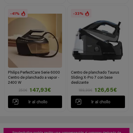
-41%
-33%
Philips PerfectCare Serie 6000
Centro de planchado Taurus
Centro de planchado a vapor -
Sliding X-Pro 7 con base
2400 W
deslizante
147,93€
126,65€
250€
189,99€
Ir al chollo
Ir al chollo