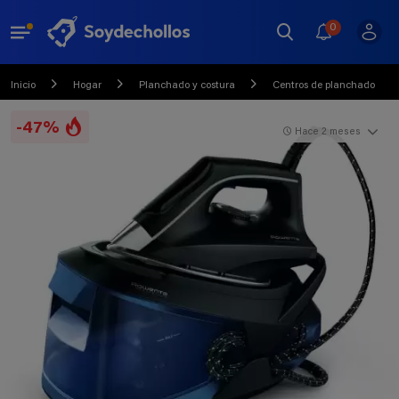
0
Inicio
Hogar
Planchado y costura
Centros de planchado
-47%
Hace 2 meses