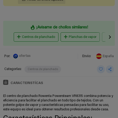
¡Avisame de chollos similares!
Centros de planchado
Planchas de vapor
Máqu
ofertas
Por:
Envio:
España
Categorías:
Centros de planchado
CARACTERISTÍCAS
El centro de planchado Rowenta Powersteam VR8315 combina potencia y
eficiencia para facilitar el planchado en todo tipo de tejidos. Con un
potente golpe de vapor y características pensadas para facilitar su uso,
este equipo es ideal para obtener resultados profesionales desde casa.