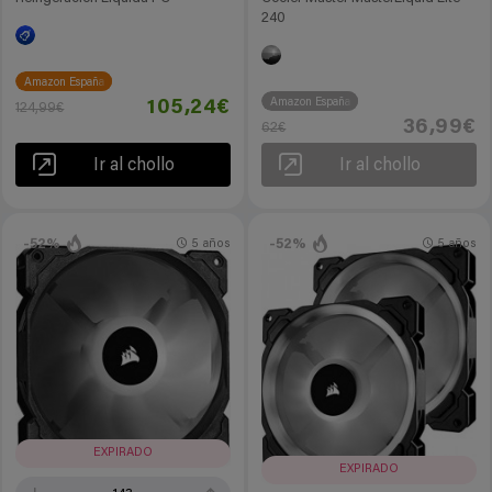
240
Amazon España
Amazon España
105,24€
124,99€
36,99€
62€
Ir al chollo
Ir al chollo
-52%
-52%
5 años
5 años
EXPIRADO
EXPIRADO