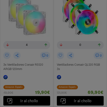
4
0
0
0
3x Ventiladores Corsair RS120
Ventiladores Corsair QL120 RGB
ARGB 120mm
3x
Amazon España
Amazon España
19,90€
69,90€
49,90€
131,90€
Ir al chollo
Ir al chollo