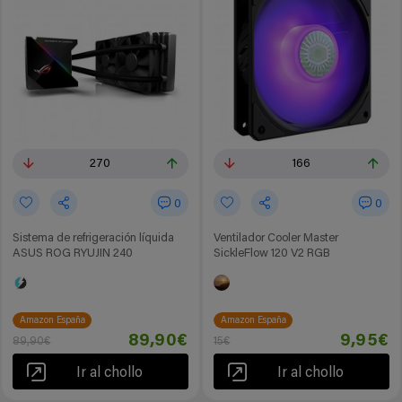
270
166
0
0
Sistema de refrigeración líquida
Ventilador Cooler Master
ASUS ROG RYUJIN 240
SickleFlow 120 V2 RGB
Amazon España
Amazon España
89,90€
9,95€
89,90€
15€
Ir al chollo
Ir al chollo