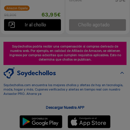
99€
137,90€
Amazon España
63,95€
98,90€
Ir al chollo
Chollo agotado
Soydechollos podría recibir una compensación si compras derivado de
nuestra web. Por ejemplo, en calidad de Afiliado de Amazon, se obtienen
ingresos por compras adscritas que cumplen requisitos aplicables. Esto no
determina que chollos se publican.
Soydechollos.com encuentra los mejores chollos y ofertas de hoy en tecnología,
moda, hogar y más. Cupones verificados y alertas en tiempo real con nuestro
Avisador PRO. Ahorra ya
Descargar Nuestra APP