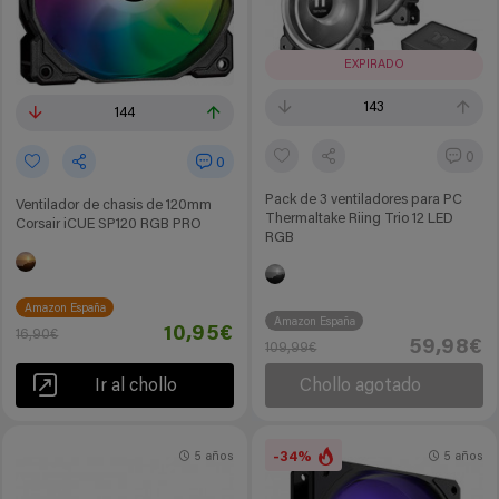
EXPIRADO
143
144
0
0
Pack de 3 ventiladores para PC
Ventilador de chasis de 120mm
Thermaltake Riing Trio 12 LED
Corsair iCUE SP120 RGB PRO
RGB
Amazon España
Amazon España
10,95€
16,90€
59,98€
109,99€
Ir al chollo
Chollo agotado
-34%
5 años
5 años