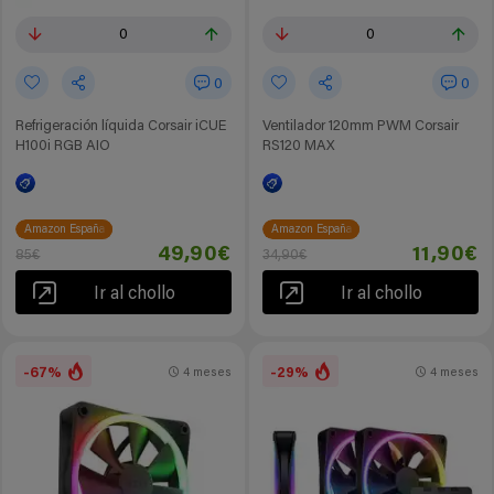
0
0
0
0
Refrigeración líquida Corsair iCUE
Ventilador 120mm PWM Corsair
H100i RGB AIO
RS120 MAX
Amazon España
Amazon España
49,90€
11,90€
85€
34,90€
Ir al chollo
Ir al chollo
-67%
-29%
4 meses
4 meses