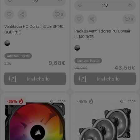
143
143
0
0
Ventilador PC Corsair iCUE SP140
Pack 2x ventiladores PC Corsair
RGB PRO
LL140 RGB
Amazon España
Amazon España
9,68€
20€
43,56€
89,90€
Ir al chollo
Ir al chollo
-35%
-45%
5 años
5 años