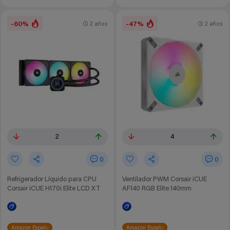
-60%
-47%
2 años
2 años
2
4
0
0
Refrigerador Líquido para CPU
Ventilador PWM Corsair iCUE
Corsair iCUE H170i Elite LCD XT
AF140 RGB Elite 140mm
Amazon España
Amazon España