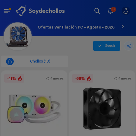
0
Ofertas Ventilación PC - Agosto - 2026
Seguir
Chollos (18)
-41%
-66%
4 meses
4 meses