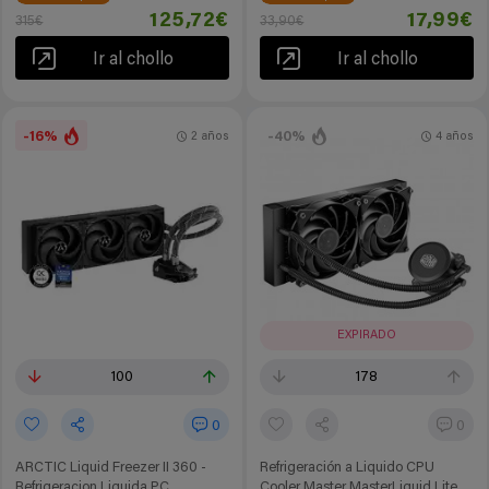
125,72€
17,99€
315€
33,90€
Ir al chollo
Ir al chollo
-16%
-40%
2 años
4 años
EXPIRADO
100
178
0
0
ARCTIC Liquid Freezer II 360 -
Refrigeración a Liquido CPU
Refrigeracion Liquida PC
Cooler Master MasterLiquid Lite