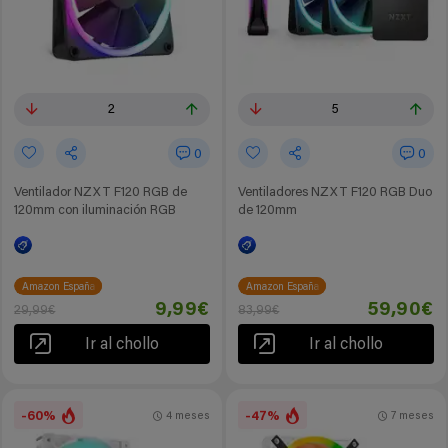
2
5
0
0
Ventilador NZXT F120 RGB de
Ventiladores NZXT F120 RGB Duo
120mm con iluminación RGB
de 120mm
Amazon España
Amazon España
9,99€
59,90€
29,99€
83,99€
Ir al chollo
Ir al chollo
-60%
-47%
4 meses
7 meses