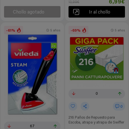
6,99€
13,99€
Chollo agotado
Ir al chollo
-61%
-69%
5 años
5 años
0
0
216 Paños de Repuesto para
Escoba, atrapa y atrapa de Swiffer
67