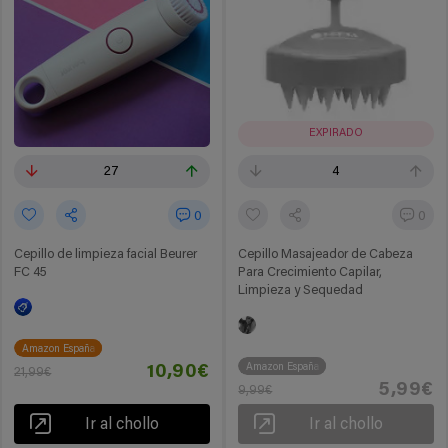
EXPIRADO
27
4
0
0
Cepillo de limpieza facial Beurer
Cepillo Masajeador de Cabeza
FC 45
Para Crecimiento Capilar,
Limpieza y Sequedad
Amazon España
Amazon España
10,90€
21,99€
5,99€
9,99€
Ir al chollo
Ir al chollo