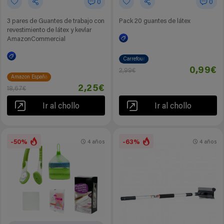
0
0
3 pares de Guantes de trabajo con
Pack 20 guantes de látex
revestimiento de látex y kevlar
AmazonCommercial
Carrefour
0,99€
2,99€
Amazon España
2,25€
18,67€
Ir al chollo
Ir al chollo
-50%
-63%
4 años
4 años