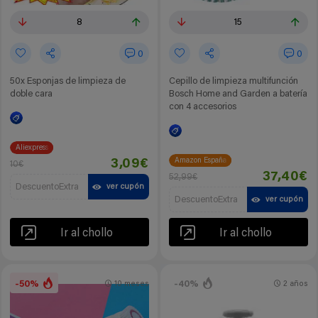
8
15
0
0
50x Esponjas de limpieza de
Cepillo de limpieza multifunción
doble cara
Bosch Home and Garden a batería
con 4 accesorios
Aliexpress
Amazon España
3,09€
10€
37,40€
52,99€
DescuentoExtra
ver cupón
DescuentoExtra
ver cupón
Ir al chollo
Ir al chollo
-50%
-40%
10 meses
2 años