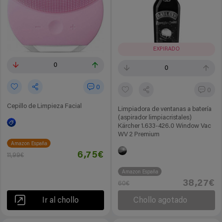
EXPIRADO
0
0
0
0
Cepillo de Limpieza Facial
Limpiadora de ventanas a batería
(aspirador limpiacristales)
Kärcher 1.633-426.0 Window Vac
WV 2 Premium
Amazon España
6,75€
11,99€
Amazon España
38,27€
60€
Ir al chollo
Chollo agotado