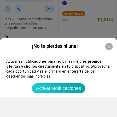
0
Amazon España
12,26€
Pack 2 Recambios de microfibras
39€
para mopa Vileda Steam,
compatible con Steam 100 ºC
¡No te pierdas ni una!
Amazon España
5,99€
15,50€
Activa las notificaciones para recibir las mejores
promos,
Ir al chollo
Ir al chollo
ofertas y chollos
directamente en tu dispositivo. ¡Aprovecha
cada oportunidad y sé el primero en enterarte de los
descuentos más increíbles!
-21%
-50%
6 años
6 años
Activar Notificaciones