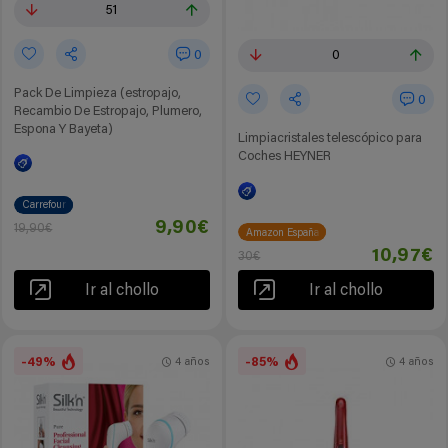
51
0
0
Pack De Limpieza (estropajo,
0
Recambio De Estropajo, Plumero,
Espona Y Bayeta)
Limpiacristales telescópico para
Coches HEYNER
Carrefour
9,90€
19,90€
Amazon España
10,97€
30€
Ir al chollo
Ir al chollo
-49%
-85%
4 años
4 años