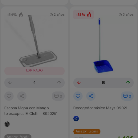
-54%
-81%
2 años
3 años
EXPIRADO
4
16
0
0
Escoba Mopa con Mango
Recogedor básico Maya 09021
telescópica E-Cloth – 8930251
Amazon España
Amazon España