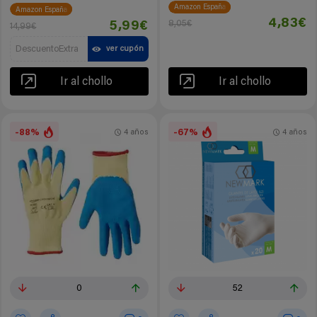
Amazon España
Amazon España
4,83€
8,05€
5,99€
14,99€
DescuentoExtra
ver cupón
Ir al chollo
Ir al chollo
-88%
-67%
4 años
4 años
0
52