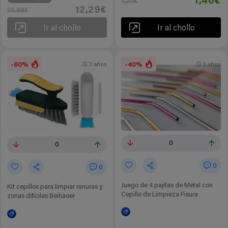
1,40€
7,20€
12,29€
26,88€
Ir al chollo
Ir al chollo
-60%
-40%
3 años
3 años
0
0
0
0
Juego de 4 pajitas de Metal con
Kit cepillos para limpiar ranuras y
Cepillo de Limpieza Fisura
zonas difíciles Beihaoer