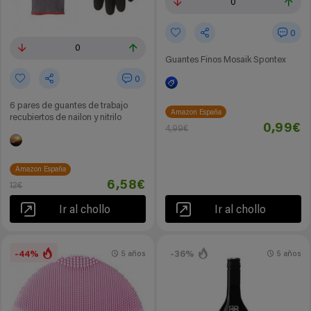
0
0
0
Guantes Finos Mosaik Spontex
0
6 pares de guantes de trabajo
Amazon España
recubiertos de nailon y nitrilo
0,99€
4,99€
Amazon España
6,58€
12€
Ir al chollo
Ir al chollo
-44%
-36%
5 años
5 años