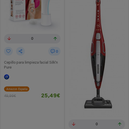
0
0
Cepillo para limpieza facial Silk'n
Pure
Amazon España
25,49€
49,99€
0