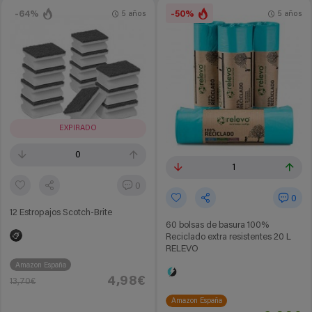
-64%
-50%
5 años
5 años
EXPIRADO
0
1
0
0
12 Estropajos Scotch-Brite
60 bolsas de basura 100%
Reciclado extra resistentes 20 L
RELEVO
Amazon España
4,98€
13,70€
Amazon España