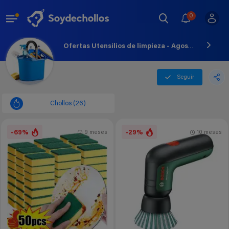
0
Ofertas Utensilios de limpieza - Agosto - 2026
Seguir
Chollos (26)
-69%
-29%
9 meses
10 meses