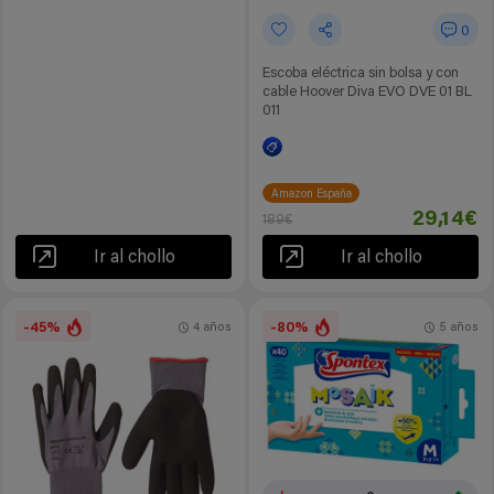
0
Escoba eléctrica sin bolsa y con
cable Hoover Diva EVO DVE 01 BL
011
Amazon España
29,14€
189€
Ir al chollo
Ir al chollo
-45%
-80%
4 años
5 años