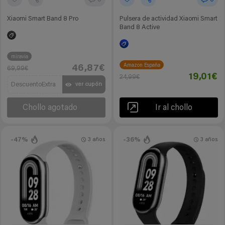
0
0
Xiaomi Smart Band 8 Pro
Pulsera de actividad Xiaomi Smart
Band 8 Active
miravia
Amazon España
46,87€
69,99€
19,01€
24,99€
DescuentoExtra
ver cupón
Chollo agotado
Ir al chollo
-47%
-36%
3 años
3 años