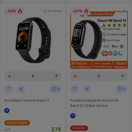
-54%
-22%
10 meses
un año
6
5
0
0
Smartband Huawei Band 9
Pulsera inteligente Xiaomi Mi
Band 10 Global Version
Amazon España
Aliexpress
27€
59€