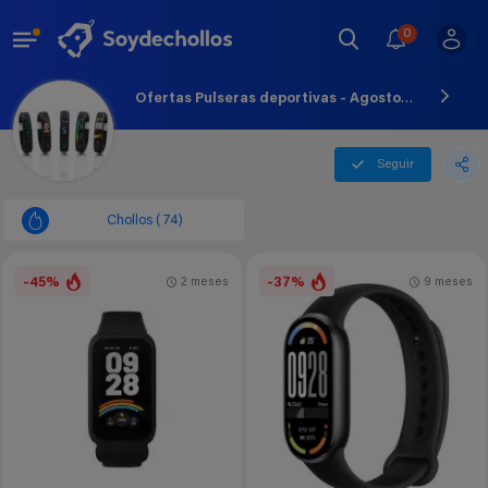
0
Ofertas Pulseras deportivas - Agosto - 2026
Seguir
Chollos (74)
-45%
-37%
2 meses
9 meses