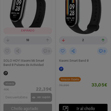
EXPIRADO
18
2
0
0
SOLO HOY! Xiaomi Mi Smart
Xiaomi Smart Band 8
Band 8 Pulsera de Actividad
Amazon España
miravia
33,05€
39,99€
22,39€
40€
DescuentoExtra
ver cupón
Chollo agotado
Ir al chollo