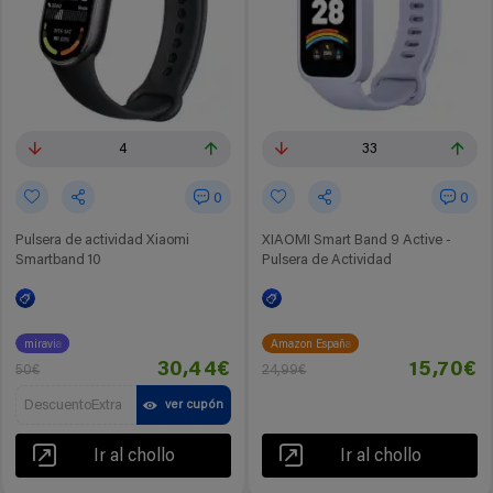
4
33
0
0
Pulsera de actividad Xiaomi
XIAOMI Smart Band 9 Active -
Smartband 10
Pulsera de Actividad
miravia
Amazon España
30,44€
15,70€
50€
24,99€
DescuentoExtra
ver cupón
Ir al chollo
Ir al chollo