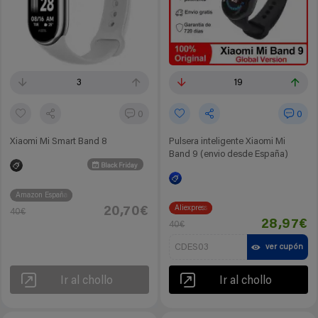
3
19
0
0
Xiaomi Mi Smart Band 8
Pulsera inteligente Xiaomi Mi
Band 9 (envio desde España)
Black Friday
Amazon España
Aliexpress
20,70€
40€
28,97€
40€
CDES03
ver cupón
Ir al chollo
Ir al chollo