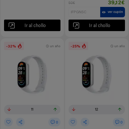
39,12€
50€
IFPGNSC
ver cupón
Ir al chollo
Ir al chollo
-32%
-25%
un año
un año
11
12
0
0