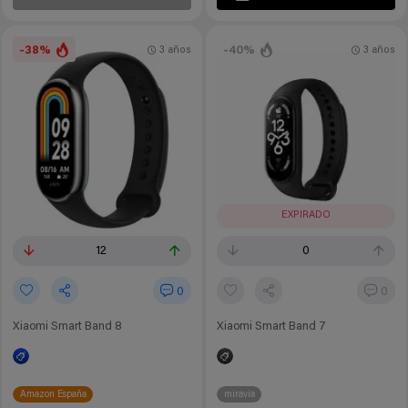
-38%
-40%
3 años
3 años
EXPIRADO
12
0
0
0
Xiaomi Smart Band 8
Xiaomi Smart Band 7
Amazon España
miravia