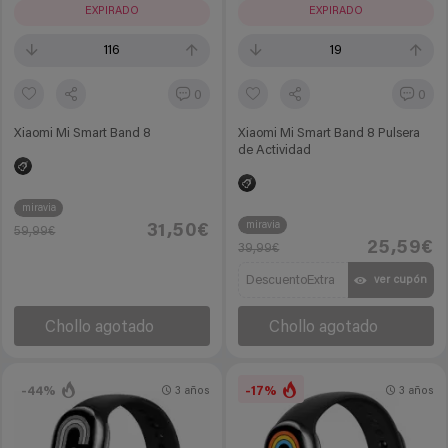
EXPIRADO
EXPIRADO
116
19
0
0
Xiaomi Mi Smart Band 8
Xiaomi Mi Smart Band 8 Pulsera
de Actividad
miravia
miravia
31,50€
59,99€
25,59€
39,99€
DescuentoExtra
ver cupón
Chollo agotado
Chollo agotado
-44%
-17%
3 años
3 años