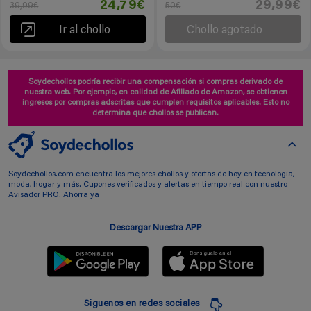
24,79€
29,99€
39,99€
50€
Ir al chollo
Chollo agotado
Soydechollos podría recibir una compensación si compras derivado de
nuestra web. Por ejemplo, en calidad de Afiliado de Amazon, se obtienen
ingresos por compras adscritas que cumplen requisitos aplicables. Esto no
determina que chollos se publican.
Soydechollos.com encuentra los mejores chollos y ofertas de hoy en tecnología,
moda, hogar y más. Cupones verificados y alertas en tiempo real con nuestro
Avisador PRO. Ahorra ya
Descargar Nuestra APP
Siguenos en redes sociales