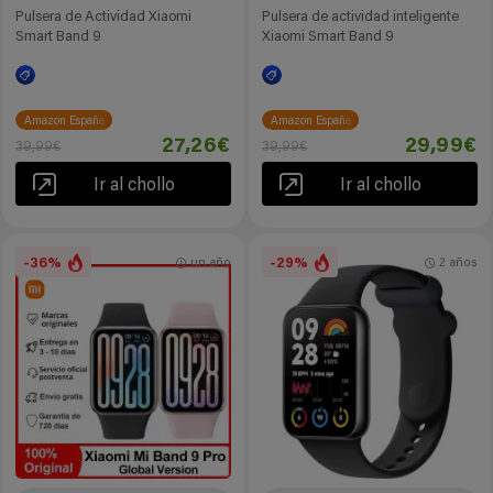
Pulsera de Actividad Xiaomi
Pulsera de actividad inteligente
Smart Band 9
Xiaomi Smart Band 9
Amazon España
Amazon España
27,26€
29,99€
39,99€
39,99€
Ir al chollo
Ir al chollo
-36%
-29%
un año
2 años