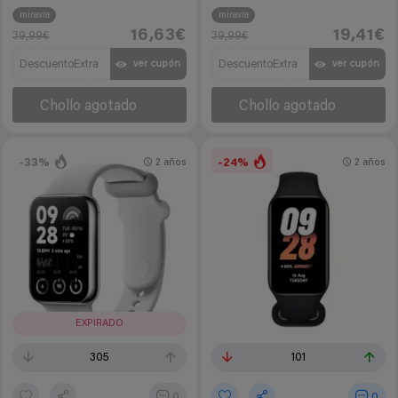
miravia
miravia
16,63€
19,41€
39,99€
39,99€
DescuentoExtra
DescuentoExtra
ver cupón
ver cupón
Chollo agotado
Chollo agotado
-33%
-24%
2 años
2 años
EXPIRADO
305
101