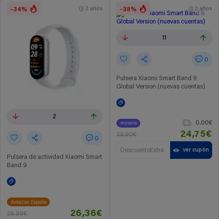
-34%
-38%
2 años
2 años
11
0
Pulsera Xiaomi Smart Band 9
Global Version (nuevas cuentas)
2
0.00€
miravia
24,75€
39,90€
0
DescuentoExtra
ver cupón
Pulsera de actividad Xiaomi Smart
Band 9
Amazon España
26,36€
39,99€