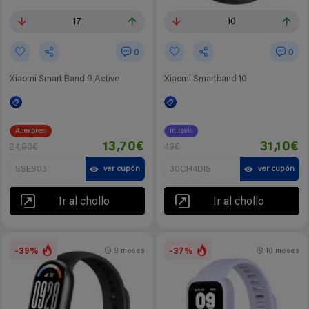
17
10
0
0
Xiaomi Smart Band 9 Active
Xiaomi Smartband 10
Aliexpress
miravia
13,70€
31,10€
24,90€
49€
SSES03
30CH4DIS
ver cupón
ver cupón
Ir al chollo
Ir al chollo
-39%
-37%
9 meses
10 meses