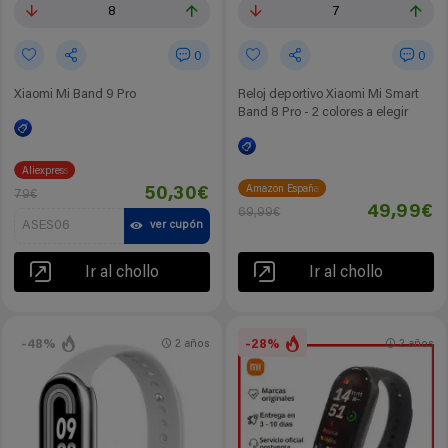
8
7
0
0
Xiaomi Mi Band 9 Pro
Reloj deportivo Xiaomi Mi Smart
Band 8 Pro - 2 colores a elegir
Aliexpress
Amazon España
50,30€
79€
49,99€
69,99€
ASES06
ver cupón
Ir al chollo
Ir al chollo
-48%
-28%
2 años
2 años