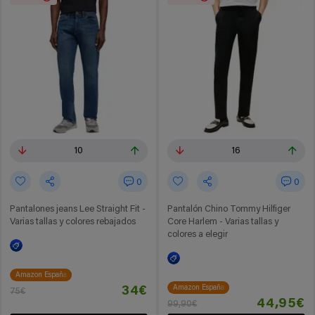
10
16
0
0
Pantalones jeans Lee Straight Fit -
Pantalón Chino Tommy Hilfiger
Varias tallas y colores rebajados
Core Harlem - Varias tallas y
colores a elegir
Amazon España
Amazon España
34€
75€
44,95€
99,90€