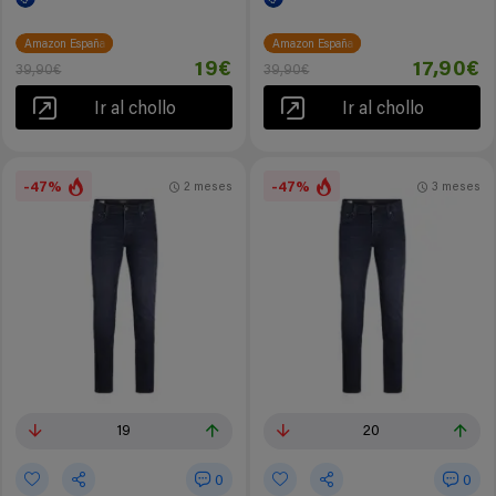
Amazon España
Amazon España
19€
17,90€
39,90€
39,90€
Ir al chollo
Ir al chollo
-47%
-47%
2 meses
3 meses
19
20
0
0