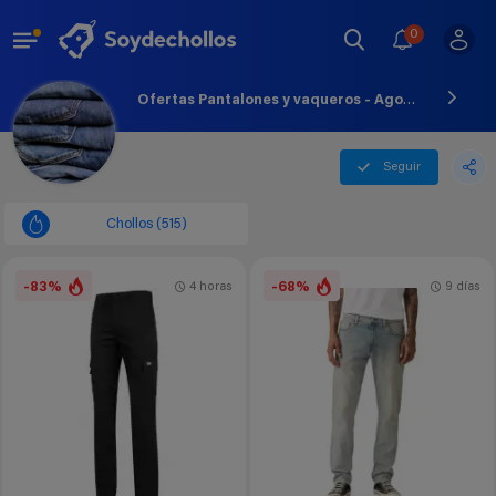
0
Ofertas Pantalones y vaqueros - Agosto - 2026
Seguir
Chollos (515)
-83%
-68%
4 horas
9 días