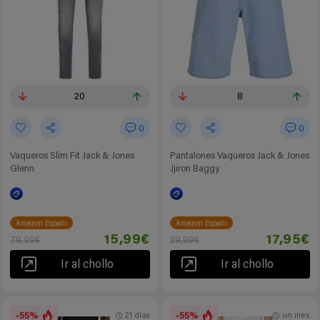
20
8
0
0
Vaqueros Slim Fit Jack & Jones
Pantalones Vaqueros Jack & Jones
Glenn
Jjiron Baggy
Amazon España
Amazon España
15,99€
17,95€
79,99€
29,99€
Ir al chollo
Ir al chollo
-55%
-55%
21 días
un mes