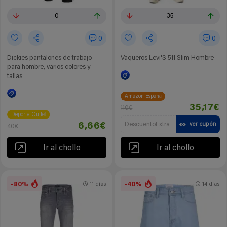
0
35
0
0
Dickies pantalones de trabajo
Vaqueros Levi'S 511 Slim Hombre
para hombre, varios colores y
tallas
Amazon España
35,17€
110€
Deporte-Outlet
DescuentoExtra
ver cupón
6,66€
40€
Ir al chollo
Ir al chollo
-80%
-40%
11 días
14 días