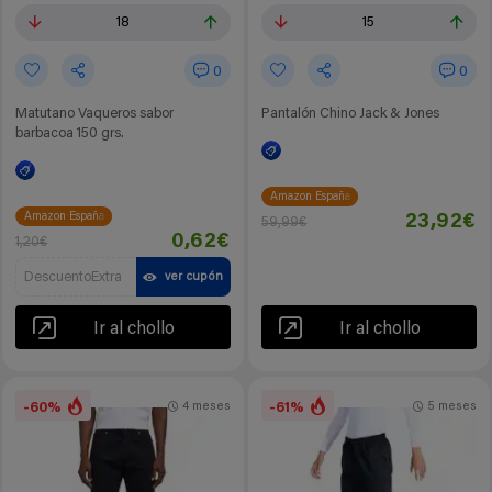
18
15
0
0
Matutano Vaqueros sabor
Pantalón Chino Jack & Jones
barbacoa 150 grs.
Amazon España
Amazon España
23,92€
59,99€
0,62€
1,20€
DescuentoExtra
ver cupón
Ir al chollo
Ir al chollo
-60%
-61%
4 meses
5 meses