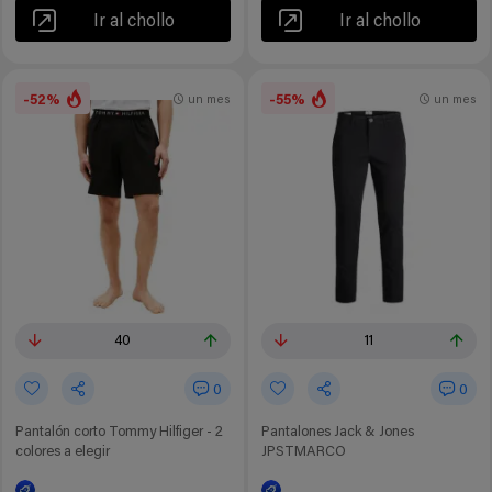
Ir al chollo
Ir al chollo
-52%
-55%
un mes
un mes
40
11
0
0
Pantalón corto Tommy Hilfiger - 2
Pantalones Jack & Jones
colores a elegir
JPSTMARCO