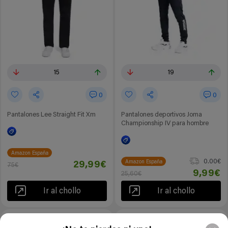
15
19
0
0
Pantalones Lee Straight Fit Xm
Pantalones deportivos Joma
Championship IV para hombre
Amazon España
0.00€
Amazon España
29,99€
75€
9,99€
25,60€
Ir al chollo
Ir al chollo
-58%
-55%
5 meses
5 meses