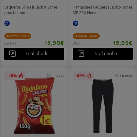
Vaqueros Slim Fit Jack & Jones
Pantalones Vaqueros Jack & Jones
para hombre.
MF 260 Noos
Amazon España
Amazon España
15,99€
15,99€
29,99€
30€
Ir al chollo
Ir al chollo
-48%
-60%
4 meses
4 meses