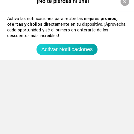
¡No te pierdas ni una!
Activa las notificaciones para recibir las mejores
promos,
ofertas y chollos
directamente en tu dispositivo. ¡Aprovecha
cada oportunidad y sé el primero en enterarte de los
descuentos más increíbles!
Activar Notificaciones
7
13
0
0
Pantalones cargo Levi's XX para
Pantalones Chinos Dockers
hombre
Signature Stain Defender para
hombre
0.00€
Amazon España
0.00€
Amazon España
37,50€
90€
40,45€
89,95€