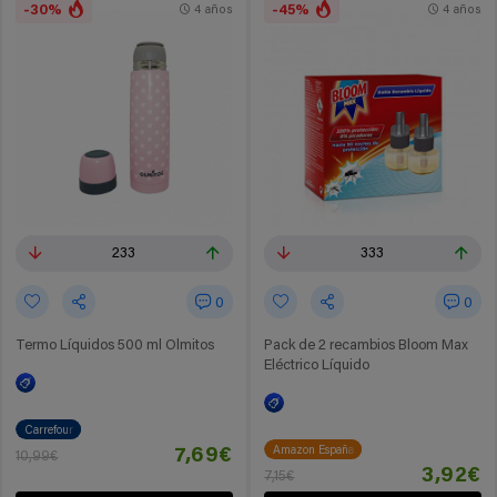
-30%
-45%
4 años
4 años
233
333
0
0
Termo Líquidos 500 ml Olmitos
Pack de 2 recambios Bloom Max
Eléctrico Líquido
Carrefour
Amazon España
7,69€
10,99€
3,92€
7,15€