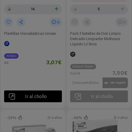
14
5
0
0
Plantillas Viscoelásticas Unisex
Pack 3 botellas de Don Limpio
Delicado Limpiador Multiusos
Líquido 1,3 litros
miravia
3,07€
8€
Amazon España
7,50€
11,97€
DescuentoExtra
ver cupón
Ir al chollo
Ir al chollo
-28%
-56%
4 años
4 años