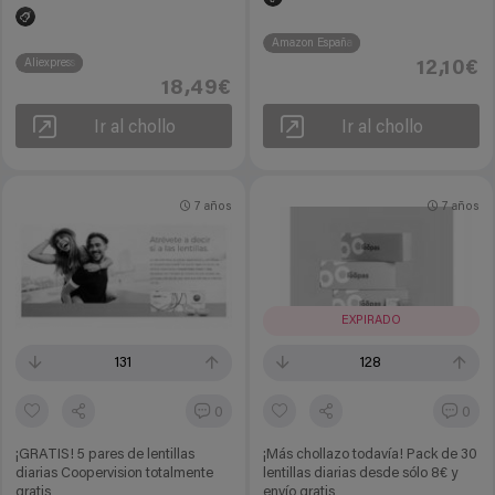
Amazon España
Aliexpress
12,10€
18,49€
Ir al chollo
Ir al chollo
7 años
7 años
EXPIRADO
131
128
0
0
¡GRATIS! 5 pares de lentillas
¡Más chollazo todavía! Pack de 30
diarias Coopervision totalmente
lentillas diarias desde sólo 8€ y
gratis
envío gratis