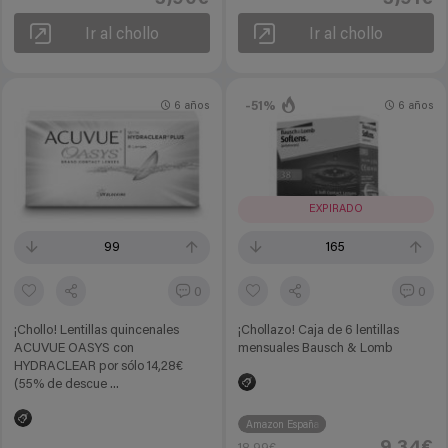
Ir al chollo
Ir al chollo
-51%
6 años
6 años
EXPIRADO
99
165
0
0
¡Chollo! Lentillas quincenales
¡Chollazo! Caja de 6 lentillas
ACUVUE OASYS con
mensuales Bausch & Lomb
HYDRACLEAR por sólo 14,28€
(55% de descue ...
Amazon España