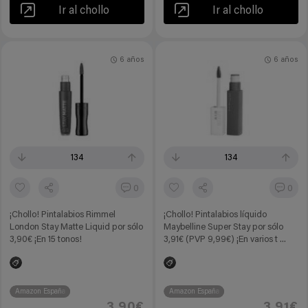
Ir al chollo
Ir al chollo
6 años
6 años
134
134
0
0
¡Chollo! Pintalabios Rimmel
¡Chollo! Pintalabios líquido
London Stay Matte Liquid por sólo
Maybelline Super Stay por sólo
3,90€ ¡En 15 tonos!
3,91€ (PVP 9,99€) ¡En varios t ...
Amazon España
Amazon España
3,90€
3,91€