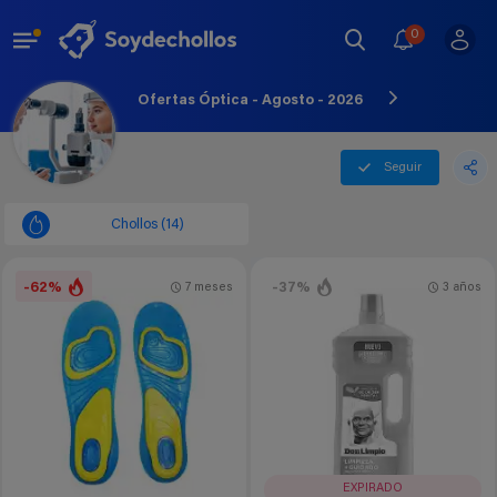
0
Ofertas Óptica - Agosto - 2026
Seguir
Chollos (14)
-62%
-37%
7 meses
3 años
EXPIRADO