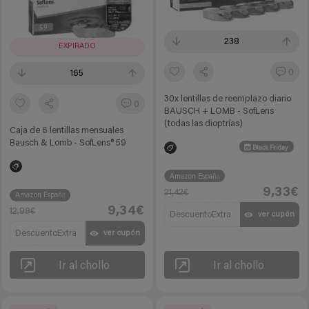
238
EXPIRADO
0
165
30x lentillas de reemplazo diario
0
BAUSCH + LOMB - SofLens
(todas las dioptrías)
Caja de 6 lentillas mensuales
Bausch & Lomb - SofLens® 59
Black Friday
Amazon España
9,33€
21,42€
Amazon España
9,34€
12,98€
DescuentoExtra
ver cupón
DescuentoExtra
ver cupón
Ir al chollo
Ir al chollo