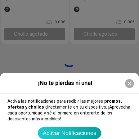
0.00€
0.00€
Chollo agotado
Chollo agotado
Soydechollos podría recibir una compensación si compras derivado de
nuestra web. Por ejemplo, en calidad de Afiliado de Amazon, se obtienen
ingresos por compras adscritas que cumplen requisitos aplicables. Esto no
determina que chollos se publican.
¡No te pierdas ni una!
Soydechollos.com encuentra los mejores chollos y ofertas de hoy en tecnología,
Activa las notificaciones para recibir las mejores
promos,
moda, hogar y más. Cupones verificados y alertas en tiempo real con nuestro
ofertas y chollos
directamente en tu dispositivo. ¡Aprovecha
Avisador PRO. Ahorra ya
cada oportunidad y sé el primero en enterarte de los
descuentos más increíbles!
Descargar Nuestra APP
Activar Notificaciones