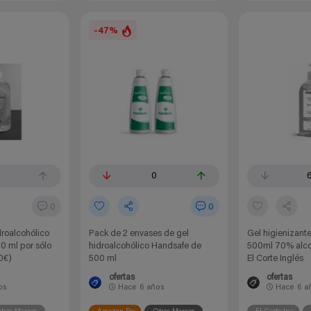
-47%
0
0
0
droalcohólico
Pack de 2 envases de gel
Gel higienizante
0 ml por sólo
hidroalcohólico Handsafe de
500ml 70% alco
0€)
500 ml
El Corte Inglés
ofertas
ofertas
os
Hace
6 años
Hace
6 a