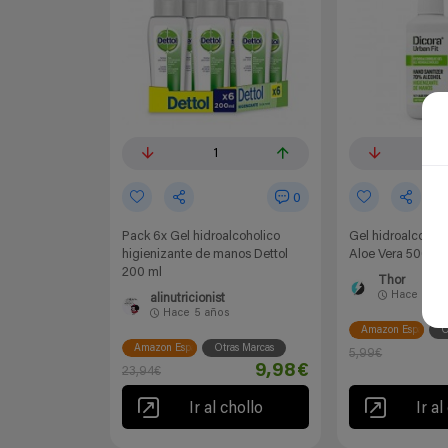
1
0
0
Pack 6x Gel hidroalcoholico
Gel hidroalcohól
higienizante de manos Dettol
Aloe Vera 500ml
200 ml
Thor
Hace
6 añ
alinutricionist
Hace
5 años
Amazon España
O
Amazon España
Otras Marcas
5,99€
9,98€
23,94€
Ir al chollo
Ir al