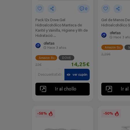
0
Pack 12x Dove Gel
Gel de Manos Des
Hidroalcohólico Manteca de
Hidroalcohólico 
Karité y Vainilla, Higiene y 8h de
ofertas
Hidratació ...
Hace
3 añ
ofertas
Amazon España
S
Hace
3 años
2,29€
Amazon España
DOVE
14,25€
23€
DescuentoExtra
ver cupón
Ir al chollo
Ir al
-58%
-50%