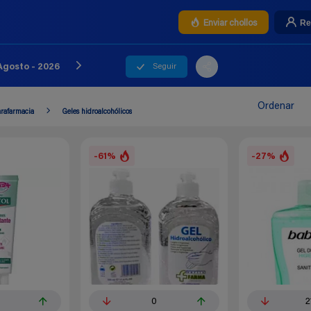
Re
Enviar chollos
Seguir
Agosto - 2026
Ordenar
arafarmacia
Geles hidroalcohólicos
-61%
-27%
0
2