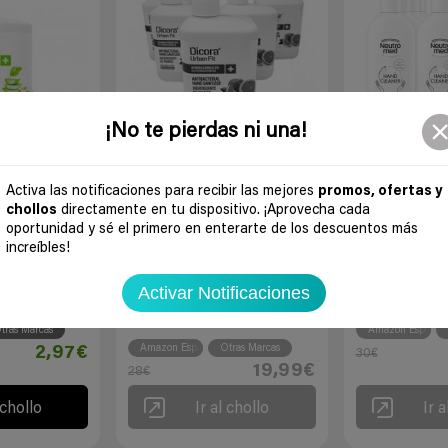
¡No te pierdas ni una!
0
Activa las notificaciones para recibir las mejores
promos, ofertas y
0
0
chollos
directamente en tu dispositivo. ¡Aprovecha cada
oportunidad y sé el primero en enterarte de los descuentos más
ico 70% alcohol
Pack 5 envases de Gel
Pack de 10 enva
increíbles!
 marca Dicora
Higienizante Hidroalcohólico
hidroalcohólico
Dicora
ofertas
Activar Notificaciones
os
Hace
6 a
ofertas
Hace
6 años
tras Marcas
Amazon España
Amazon España
Otras Marcas
2,97€
30€
19,99€
28€
 chollo
Ir al chollo
Ir a