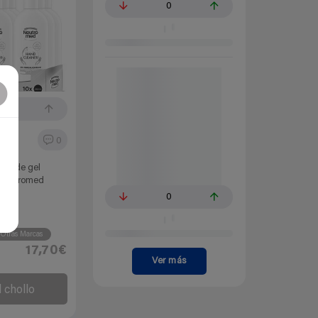
0
0
0
ses de gel
 Neutromed
0
ños
Otras Marcas
17,70€
Ver más
l chollo