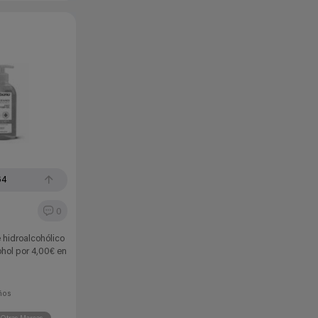
64
0
 hidroalcohólico
hol por 4,00€ en
ños