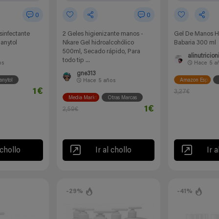
0
0
infectante
2 Geles higienizante manos -
Gel De Manos Hi
Sanytol
Nkare Gel hidroalcohólico
Babaria 300 ml
500ml, Secado rápido, Para
alinutricion
todo tip ...
os
Hace
5 a
gne313
anytol
Amazon España
Hace
5 años
1€
3,27€
Media Markt
Otras Marcas
1€
2,59€
 chollo
Ir al chollo
Ir a
-29%
-41%