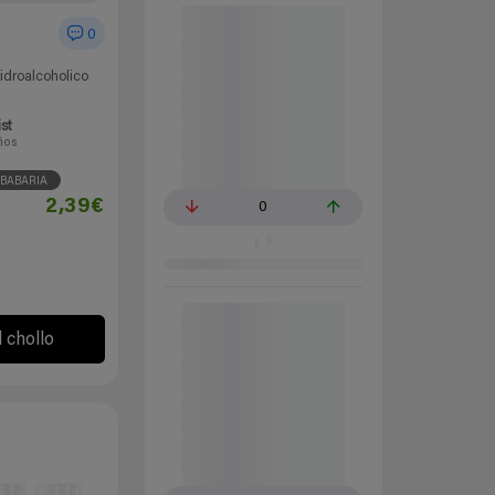
0
droalcoholico
ist
ños
BABARIA
2,39€
0
l chollo