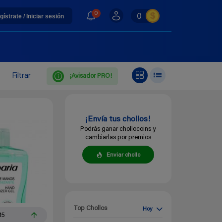
0
0
gístrate / Iniciar sesión
Filtrar
¡Avisador PRO!
¡Envía tus chollos!
Podrás ganar chollocoins y
cambiarlas por premios
Enviar chollo
Top Chollos
Hoy
15