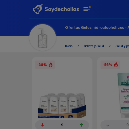
Ofertas Geles hidroalcohólicos - 
Inicio
Belleza y Salud
Salud y p
-38%
-56%
9
0