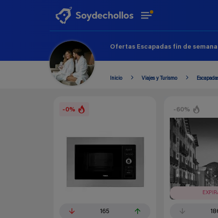
Ofertas Escapadas fin de semana 
Inicio
Viajes y Turismo
Escapadas
-0%
-60%
EXPI
165
18