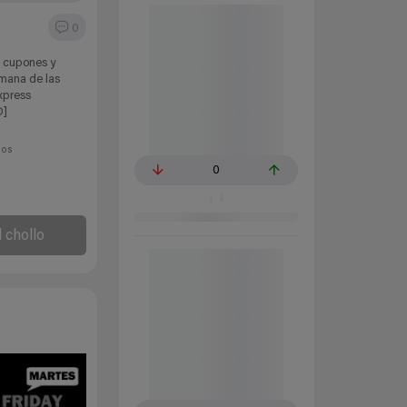
0
 cupones y
mana de las
xpress
]
ños
0
l chollo