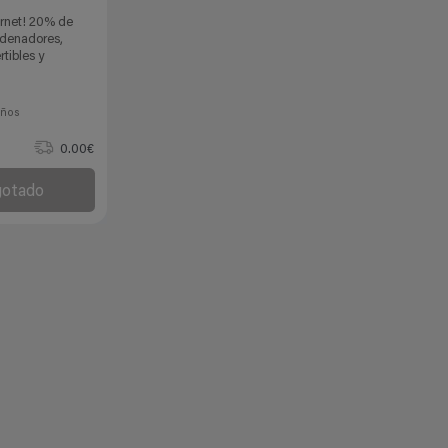
rnet! 20% de
rdenadores,
rtibles y
años
0.00€
gotado