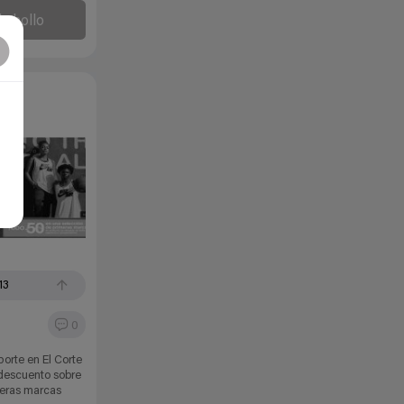
l chollo
13
0
orte en El Corte
descuento sobre
eras marcas