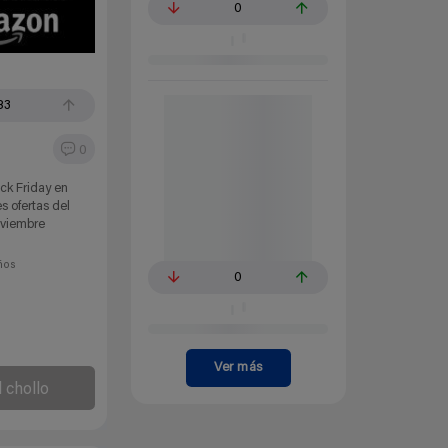
0
83
0
ck Friday en
 ofertas del
oviembre
ños
0
Ver más
l chollo