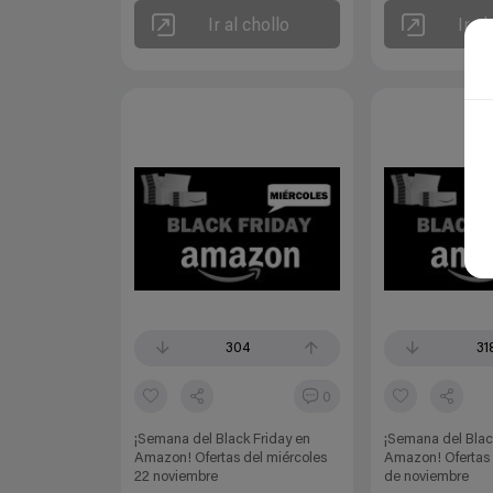
Ir al chollo
Ir al
304
31
0
¡Semana del Black Friday en
¡Semana del Blac
Amazon! Ofertas del miércoles
Amazon! Ofertas 
22 noviembre
de noviembre