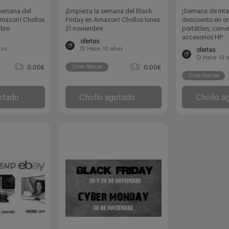
semana del
¡Empieza la semana del Black
¡Semana de Inte
Amazon! Chollos
Friday en Amazon! Chollos lunes
descuento en o
mbre
21 noviembre
portátiles, conve
accesorios HP
ofertas
ños
Hace
10 años
ofertas
Hace
10 
0.00€
0.00€
Otras Marcas
Otras Marcas
otado
Chollo agotado
Chollo a