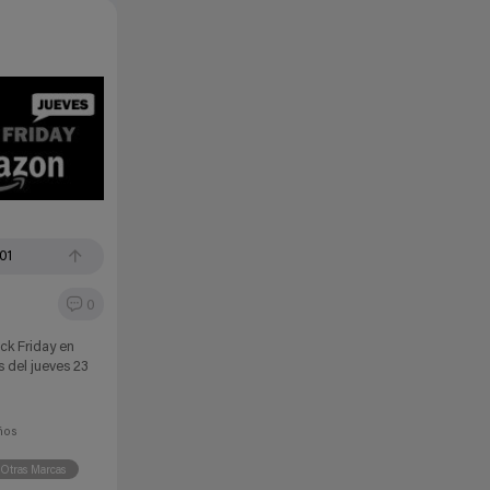
01
0
ck Friday en
 del jueves 23
ños
Otras Marcas