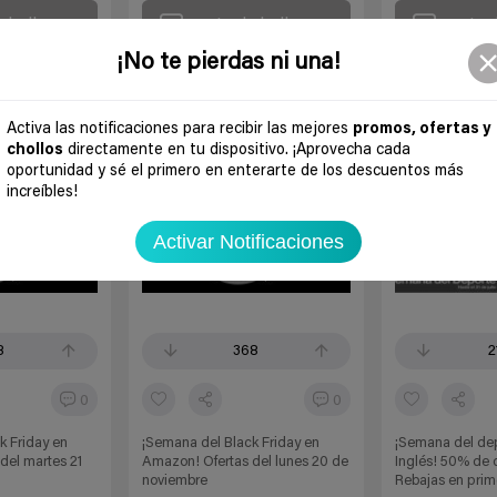
 chollo
Ir al chollo
Ir a
¡No te pierdas ni una!
Activa las notificaciones para recibir las mejores
promos, ofertas y
chollos
directamente en tu dispositivo. ¡Aprovecha cada
oportunidad y sé el primero en enterarte de los descuentos más
increíbles!
Activar Notificaciones
8
368
2
0
0
k Friday en
¡Semana del Black Friday en
¡Semana del dep
del martes 21
Amazon! Ofertas del lunes 20 de
Inglés! 50% de 
noviembre
Rebajas en prim