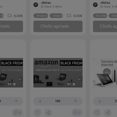
ofertas
ofertas
os
Hace
9 años
Hace
9 a
0.00€
0.00€
s Marcas
Amazon España
Otras Marcas
El Corte Inglés
Otr
otado
Chollo agotado
Chollo a
9
149
2
0
0