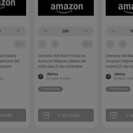
1
280
1
0
0
as todavía
¡Semana del Black Friday en
¡Semana del Bla
a semana del
Amazon! Mejores ofertas del
Amazon! Mejores
 Amazon
miércoles 21 de noviembre
martes 20 de n
ofertas
ofertas
os
Hace
8 años
Hace
8 a
Otras Marcas
Otras Marcas
 chollo
Ir al chollo
Ir a