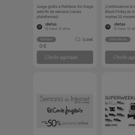
Juega gratis a Rainbow Six Siege
¡Continuamos la 
este fin de semana (varias
Black Friday en 
plataformas)
martes 22 novie
ofertas
ofertas
Hace
10 años
Hace
10 a
0.00€
Rainbow
Otras Marcas
0€
Chollo agotado
Chollo ag