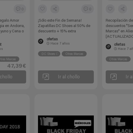
0
0
Regalo Amor
¡Sólo este Fin de Semana!
Recopilación de
gia en Andorra,
Zapatillas DC Shoes al 50% de
descuentos "Se
yuno y Cena o
descuento + 15% extra
Marcas" en Alie
[ACTUALIZADO
ofertas
Hace
7 años
t
ofertas
os
Hace
7 a
DC Shoes Oficial
Otras Marcas
tras Marcas
Otras Marcas
47,39€
 chollo
Ir al chollo
Ir a