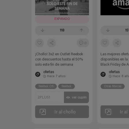
EXPIRADO
118
15
0
¡Chollo! 3x2 en Outlet Reebok
Las mejores ofert
con descuentos hasta el 50%
disponibles en l
solo este fin de semana
Black Friday de
ofertas
ofertas
Hace
7 años
Hace
8 añ
Reebok Oficial
Reebok
Otras Marcas
2PLUS1
ver cupón
Ir al chollo
Ir al