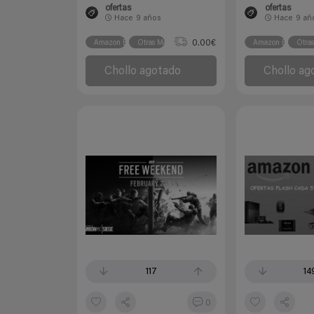
ofertas
ofertas
Hace
9 años
Hace
9 añ
0.00€
Amazon España
Otras Marcas
Amazon España
Otra
Chollo agotado
Chollo ag
117
14
0