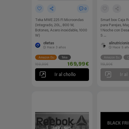
0
Teka MWE 225 FI Microondas
Smart box Caja 
(Integrado, 20L, 800 W,
para Parejas, Ma
Botones, Acero inoxidable, 1000
1 Noche con Desa
W)
S ...
ofertas
alinutricionis
Hace
3 años
Hace
5 añ
Amazon España
Teka
Amazon España
O
169,99€
169,99€
119,90€
Ir al chollo
Ir al