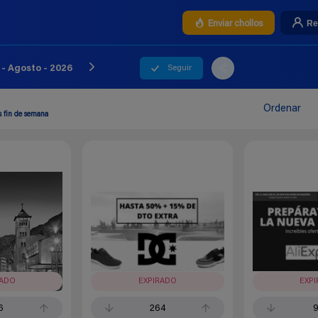
Re
Enviar chollos
Seguir
- Agosto - 2026
Ordenar
 fin de semana
RADO
EXPIRADO
EXP
6
264