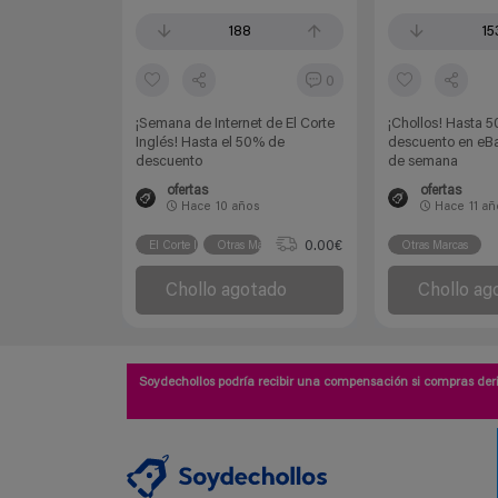
188
15
0
¡Semana de Internet de El Corte
¡Chollos! Hasta 
Inglés! Hasta el 50% de
descuento en eBay
descuento
de semana
ofertas
ofertas
Hace
10 años
Hace
11 a
0.00€
El Corte Inglés
Otras Marcas
Otras Marcas
Chollo agotado
Chollo ag
Soydechollos podría recibir una compensación si compras deri