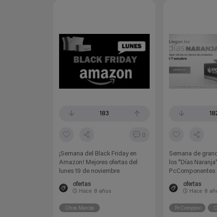
183
18
0
¡Semana del Black Friday en
Semana de grand
Amazon! Mejores ofertas del
los "Días Naranja
lunes 19 de noviembre
PcComponentes
ofertas
ofertas
Hace
8 años
Hace
8 añ
Otras Marcas
PcComponentes
O