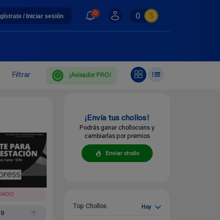
0
0
gístrate / Iniciar sesión
Filtrar
¡Avisador PRO!
¡Envía tus chollos!
Podrás ganar chollocoins y
cambiarlas por premios
Enviar chollo
IRADO
Top Chollos
Hoy
99