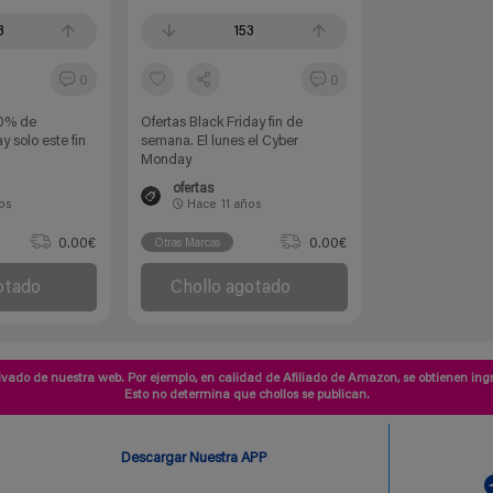
3
153
0
0
50% de
Ofertas Black Friday fin de
 solo este fin
semana. El lunes el Cyber
Monday
ofertas
ños
Hace
11 años
0.00€
0.00€
Otras Marcas
otado
Chollo agotado
vado de nuestra web. Por ejemplo, en calidad de Afiliado de Amazon, se obtienen ingr
Esto no determina que chollos se publican.
Descargar Nuestra APP