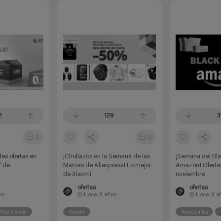
2
129
3
0
0
es ofertas en
¡Chollazos en la Semana de las
¡Semana del Bla
" de
Marcas de Aliexpress! Lo mejor
Amazon! Ofertas
de Xiaomi
noviembre
ofertas
ofertas
os
Hace
8 años
Hace
9 a
tras Marcas
Xiaomi
Amazon España