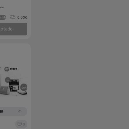
ños
0.00€
as Marcas
gotado
18
0