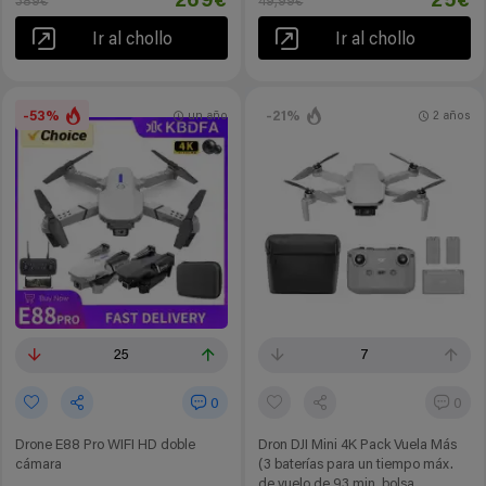
269€
25€
389€
49,99€
Ir al chollo
Ir al chollo
-53%
-21%
un año
2 años
25
7
0
0
Drone E88 Pro WIFI HD doble
Dron DJI Mini 4K Pack Vuela Más
cámara
(3 baterías para un tiempo máx.
de vuelo de 93 min, bolsa, ...