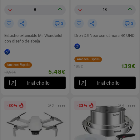
8
18
0
0
Estuche extensible Mr. Wonderful
Dron DJI Neoi con cámara 4K UHD
con diseño de abeja
Amazon España
Amazon España
139€
199€
5,48€
10,95€
Ir al chollo
Ir al chollo
-30%
-23%
3 meses
4 meses