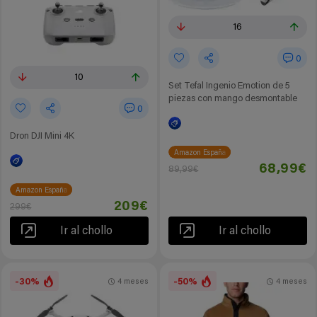
16
0
10
Set Tefal Ingenio Emotion de 5
piezas con mango desmontable
0
Dron DJI Mini 4K
Amazon España
68,99€
89,99€
Amazon España
209€
299€
Ir al chollo
Ir al chollo
-30%
-50%
4 meses
4 meses