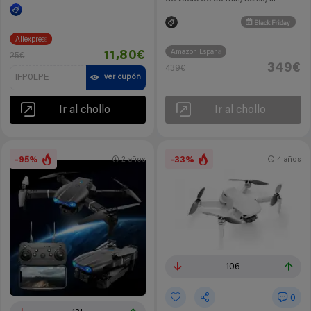
Black Friday
Aliexpress
Amazon España
11,80€
25€
349€
439€
IFP0LPE
ver cupón
Ir al chollo
Ir al chollo
-95%
-33%
2 años
4 años
106
0