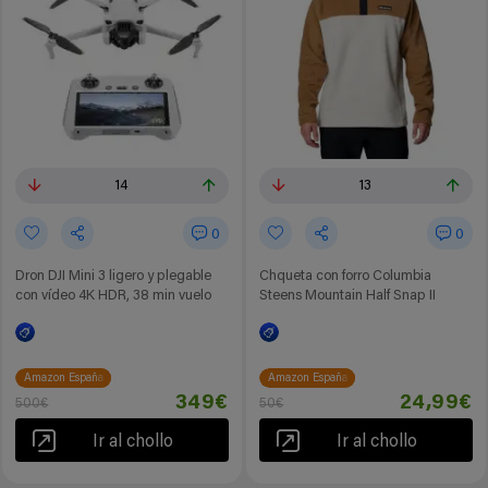
14
13
0
0
Dron DJI Mini 3 ligero y plegable
Chqueta con forro Columbia
con vídeo 4K HDR, 38 min vuelo
Steens Mountain Half Snap II
Amazon España
Amazon España
349€
24,99€
500€
50€
Ir al chollo
Ir al chollo