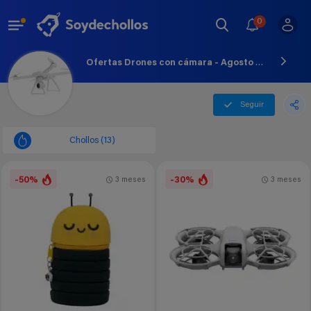
0
Ofertas Drones con cámara - Agosto - 2026
Seguir
Chollos (13)
-50%
-30%
3 meses
3 meses