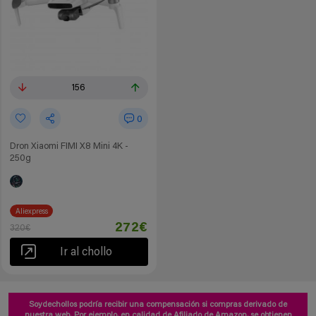
156
0
Dron Xiaomi FIMI X8 Mini 4K -
250g
Aliexpress
272€
320€
Ir al chollo
Soydechollos podría recibir una compensación si compras derivado de
nuestra web. Por ejemplo, en calidad de Afiliado de Amazon, se obtienen