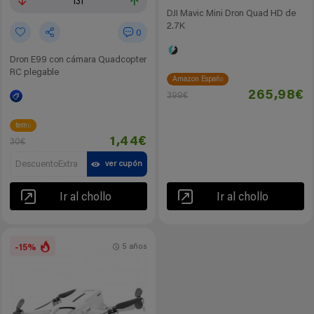
131
DJI Mavic Mini Dron Quad HD de
2.7K
0
Dron E99 con cámara Quadcopter
RC plegable
Amazon España
265,98€
399€
temu
1,44€
30€
DescuentoExtra
ver cupón
Ir al chollo
Ir al chollo
-15%
5 años