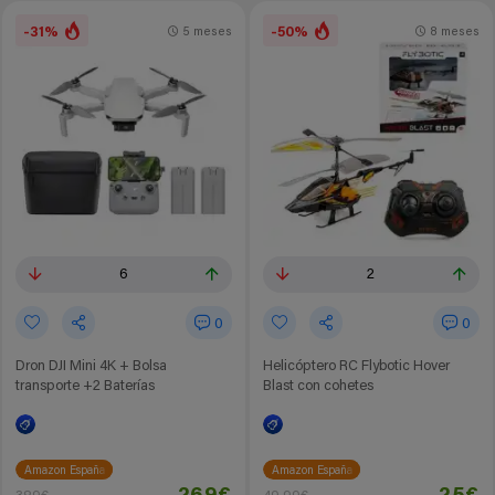
-31%
-50%
5 meses
8 meses
6
2
0
0
Dron DJI Mini 4K + Bolsa
Helicóptero RC Flybotic Hover
transporte +2 Baterías
Blast con cohetes
Amazon España
Amazon España