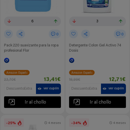
6
3
0
0
Pack 220 suavizante para la ropa
Detergente Colon Gel Activo 74
profesional Flor
Dosis
Amazon España
Amazon España
13,41€
12,71€
23,70€
18,99€
DescuentoExtra
DescuentoExtra
ver cupón
ver cupón
Ir al chollo
Ir al chollo
-25%
-34%
4 meses
4 meses