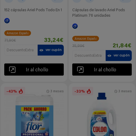
152 cápsulas Ariel Pods Todo En 1
Cápsulas de lavado Ariel Pods
Platinum 76 unidades
Amazon España
Amazon España
33,24€
71,90€
21,84€
35,99€
DescuentoExtra
ver cupón
DescuentoExtra
ver cupón
Ir al chollo
Ir al chollo
-43%
-33%
3 meses
3 meses