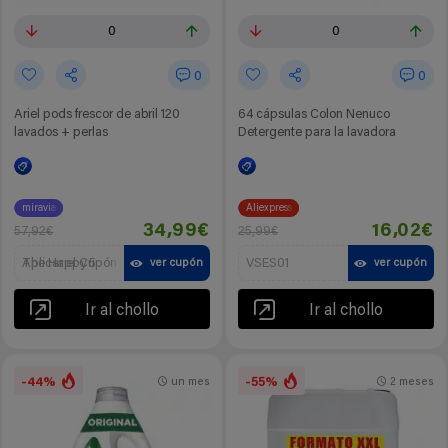
0
0
0
0
Ariel pods frescor de abril 120
64 cápsulas Colon Nenuco
lavados + perlas
Detergente para la lavadora
miravia
Aliexpress
34,99€
16,02€
57,92€
25,99€
Aplicar el Cupón The Happy 5
VSES01
ver cupón
ver cupón
Ir al chollo
Ir al chollo
-44%
-55%
un mes
2 meses