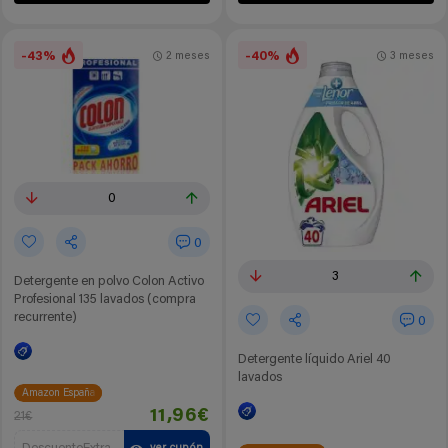
-43%
-40%
2 meses
3 meses
0
0
3
Detergente en polvo Colon Activo
Profesional 135 lavados (compra
recurrente)
0
Detergente líquido Ariel 40
lavados
Amazon España
11,96€
21€