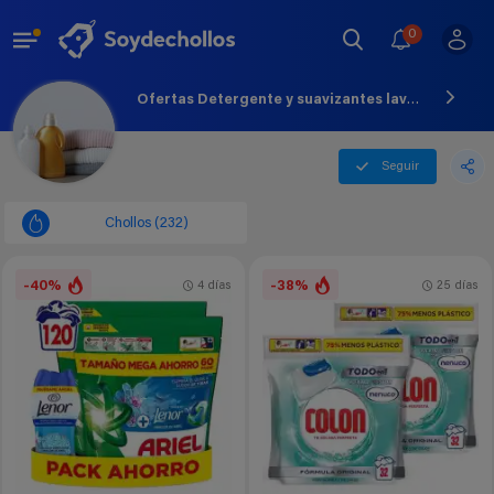
0
Ofertas Detergente y suavizantes lavadora - Agosto - 2026
Seguir
Chollos (232)
-40%
-38%
4 días
25 días