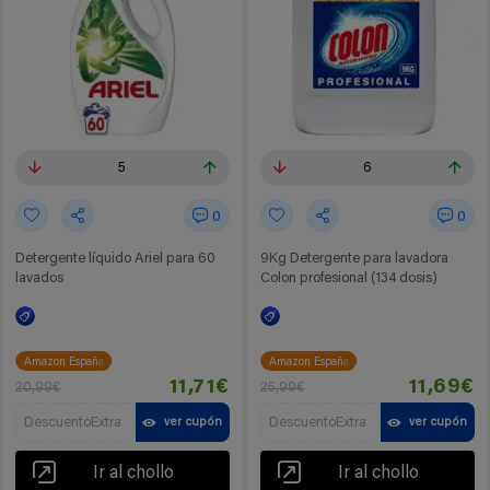
5
6
0
0
Detergente líquido Ariel para 60
9Kg Detergente para lavadora
lavados
Colon profesional (134 dosis)
Amazon España
Amazon España
11,71€
11,69€
20,99€
25,99€
DescuentoExtra
DescuentoExtra
ver cupón
ver cupón
Ir al chollo
Ir al chollo