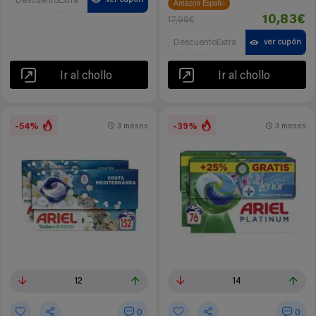
DescuentoExtra
ver cupón
Amazon España
10,83€
17,99€
DescuentoExtra
ver cupón
Ir al chollo
Ir al chollo
-54%
-39%
3 meses
3 meses
12
14
0
0