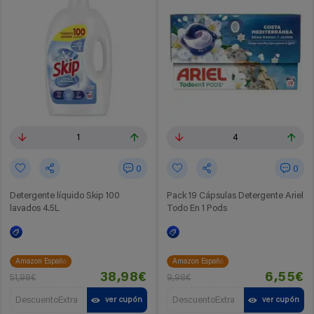
1
4
0
0
Detergente líquido Skip 100
Pack 19 Cápsulas Detergente Ariel
lavados 4.5L
Todo En 1 Pods
Amazon España
Amazon España
38,98€
6,55€
51,98€
9,98€
DescuentoExtra
DescuentoExtra
ver cupón
ver cupón