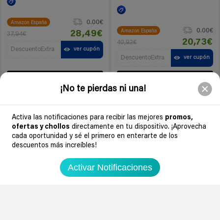
0.00€
Amazon España
0.00€
Amazon España
28,49€
37,94€
20,73€
40,92€
DescuentoExtra
ver cupón
DescuentoExtra
ver cupón
Ir al chollo
Ir al chollo
¡No te pierdas ni una!
-51%
-46%
4 meses
4 meses
Activa las notificaciones para recibir las mejores
promos,
ofertas y chollos
directamente en tu dispositivo. ¡Aprovecha
cada oportunidad y sé el primero en enterarte de los
4
descuentos más increíbles!
0
Activar Notificaciones
Detergente en cápsulas Ariel
Todo En 1 Pods (76 Lavados)