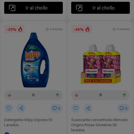
Ir al chollo
Ir al chollo
-25%
-49%
4 meses
4 meses
0
11
0
0
Detergente Wipp Express 55
Suavizante concentrado Mimosín
Lavados
Origins Rosas Silvestres 95
lavados.