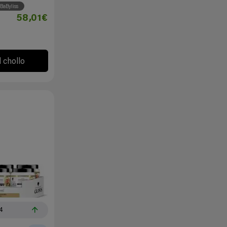
BaByliss
58,01€
l chollo
4