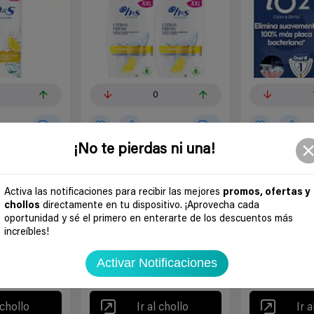
3
0
0
0
¡No te pierdas ni una!
itrus Fresh
Champú anticaspa H&S Citrus
Pack 2x Cepillos
€ saldo
Fresh 2x1L
B iO2
ofertas
ofertas
Activa las notificaciones para recibir las mejores
promos, ofertas y
Hace
un mes
Hace
un 
chollos
directamente en tu dispositivo. ¡Aprovecha cada
es
oportunidad y sé el primero en enterarte de los descuentos más
Amazon España
H&S
Amazon España
increíbles!
H&S
14,13€
24,98€
129,95€
7,08€
DescuentoExtra
ver cupón
Activar Notificaciones
ver cupón
 chollo
Ir al chollo
Ir a