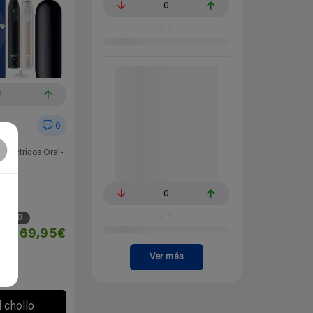
0
1
0
 Eléctricos Oral-
0
mes
Oral-B
69,95€
Ver más
l chollo