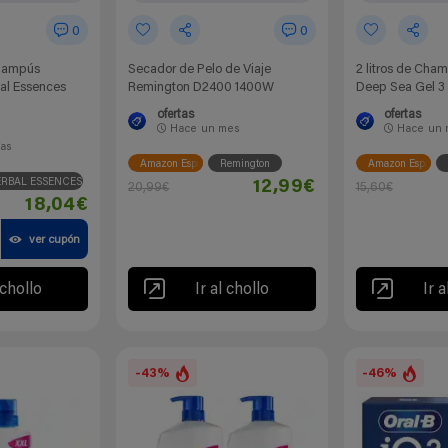
0
0
hampús
Secador de Pelo de Viaje
2 litros de Cha
bal Essences
Remington D2400 1400W
Deep Sea Gel 3 
ofertas
ofertas
Hace
un mes
Hace
un 
ías
Amazon España
Remington
Amazon España
RBAL ESSENCES
12,99€
20,99€
15,60€
18,04€
ver cupón
 chollo
Ir al chollo
Ir a
-43%
-46%