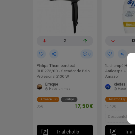
2
1
0
Philips Thermoprotect
1L champú H&S C
BHD272/00 - Secador de Pelo
Anticaspa + 3,65
Profesional 2100 W
Amazon
Erreque
ofertas
Hace
un mes
Hace
un m
Amazon España
Philips
Amazon España
17,50€
35€
13,40€
DescuentoExtra
Ir al chollo
Ir al