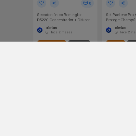
0
Secador iónico Remington
Set Pantene Pro-
D5220 Concentrador + Difusor
Protege Champú 
ofertas
ofertas
Hace
2 meses
Hace
2 me
Amazon España
Remington
Amazon España
Pan
21,84€
45€
20,99€
DescuentoExtra
Ir al chollo
Ir al
-39%
-52%