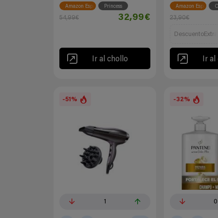
Amazon España
Princess
Amazon España
O
32,99€
54,99€
23,90€
DescuentoExtra
Ir al chollo
Ir al
-51%
-32%
1
0