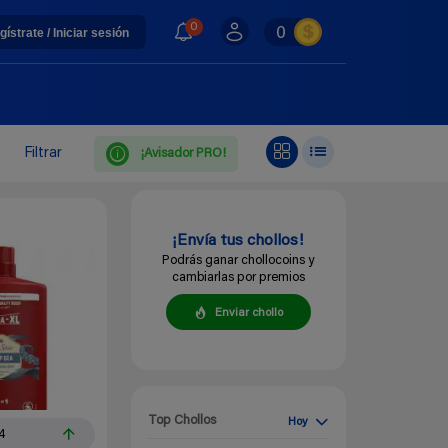
0
0
gístrate / Iniciar sesión
Filtrar
¡Avisador PRO!
¡Envía tus chollos!
Podrás ganar chollocoins y
cambiarlas por premios
Enviar chollo
Top Chollos
Hoy
4