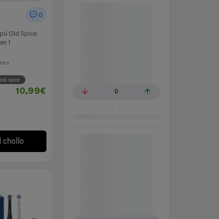
0
mpú Old Spice
en 1
mes
old spice
10,99€
0
l chollo