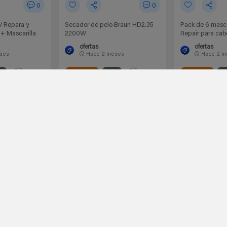
0
0
V Repara y
Secador de pelo Braun HD2.35
Pack de 6 mascar
+ Mascarilla
2200W
Repair para cab
ofertas
ofertas
ses
Hace
2 meses
Hace
2 m
0.00€
0.00€
tene
Amazon España
Braun
Amazon España
G
14,24€
39,90€
54,90€
36,60€
DescuentoExtr
ver cupón
 chollo
Ir al chollo
Ir a
-37%
-33%