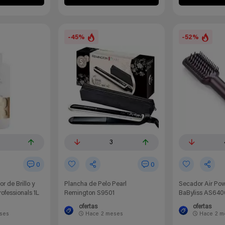
-45%
-52%
3
0
0
 de Brillo y
Plancha de Pelo Pearl
Secador Air Po
ofessionals 1L
Remington S9501
BaByliss AS640
ofertas
ofertas
ses
Hace
2 meses
Hace
2 m