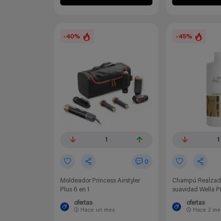
-40%
-45%
1
1
0
Moldeador Princess Airstyler
Champú Realzador
Plus 6 en 1
suavidad Wella Pr
ofertas
ofertas
Hace
un mes
Hace
2 me