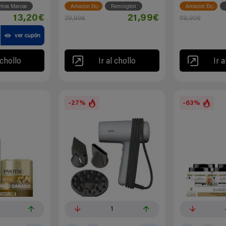
tras Marcas
Amazon España
Remington
Amazon España
13,20€
21,99€
39,99€
119,90€
ver cupón
 chollo
Ir al chollo
Ir a
-27%
-63%
1