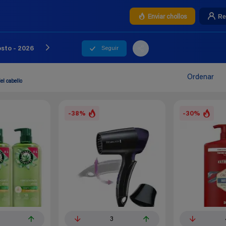
Re
Enviar chollos
Seguir
sto - 2026
Ordenar
el cabello
-38%
-30%
3