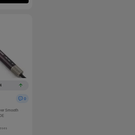
4
0
wer Smooth
0E
eses