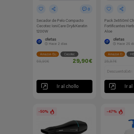
0
Secador de Pelo Compacto
Pack 3x650ml C
Cecotec IoniCare Dry&Keratin
Fortificantes Her
1200W
Aloe
ofertas
ofertas
Hace
2 días
Hace
25 d
Amazon España
Cecotec
Amazon España
HE
29,90€
69,90€
26,97€
DescuentoExtra
Ir al chollo
Ir al
-50%
-47%