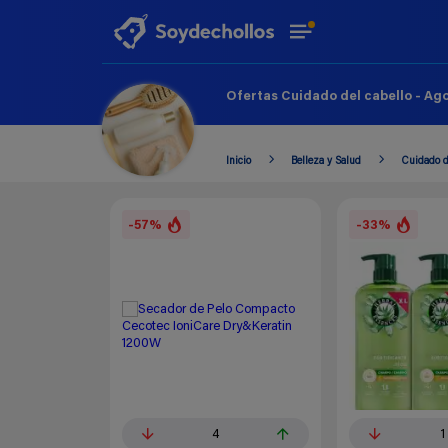
Ofertas Cuidado del cabello - Ago
Inicio
Belleza y Salud
Cuidado d
-57%
-33%
4
1