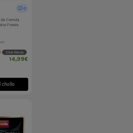
0
s de Comida
tos Poesie
ños
Otras Marcas
14,99€
l chollo