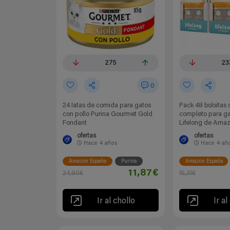
275
23
0
24 latas de comida para gatos
Pack 48 bolsitas
con pollo Purina Gourmet Gold
completo para ga
Fondant
Lifelong de Ama
ofertas
ofertas
Hace
4 años
Hace
4 añ
Amazon España
Purina
Amazon España
11,87€
24,90€
15,31€
Ir al chollo
Ir al