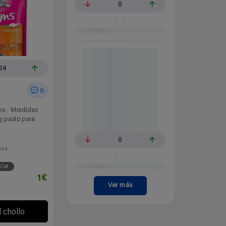
0
24
0
ms - Mordidas
y pasto para
0
ños
Cat
1€
Ver más
l chollo