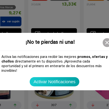
13,33€
37,02€
21,95€
tras Marcas
9,27€
ver cupón
 chollo
Ir al chollo
Ir a
¡No te pierdas ni una!
-61%
-50%
Activa las notificaciones para recibir las mejores
promos, ofertas y
chollos
directamente en tu dispositivo. ¡Aprovecha cada
oportunidad y sé el primero en enterarte de los descuentos más
increíbles!
Activar Notificaciones
1
307
2