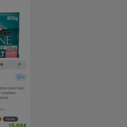
88
0
enso para Gato
 Cereales
ensis
ños
Purina
15,96€