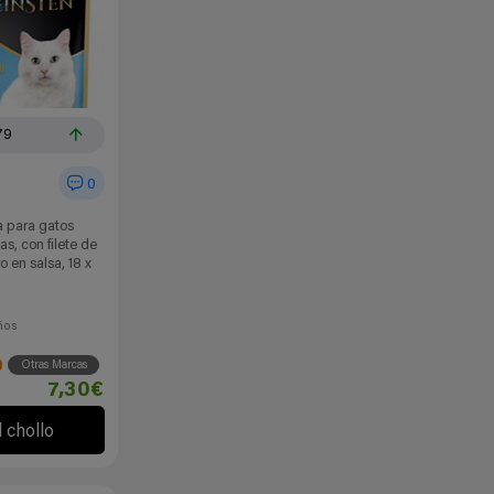
79
0
 para gatos
as, con filete de
o en salsa, 18 x
ños
Otras Marcas
7,30€
l chollo