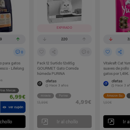
EXPIRADO
9
220
3
0
0
o para gatos
Pack 12 Surtido 12x85g
Vitakraft Cat Yu
resco - Lifelong
GOURMET Gato Comida
suaves de pollo 
húmeda PURINA
gatos por 1,49€.
os
ofertas
ofertas
Hace
3 años
Hace
3 a
tras Marcas
miravia
Purina
Amazon España
6,99€
4,99€
13,99€
1,50€
ver cupón
 chollo
Ir al chollo
Ir a