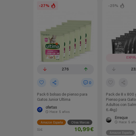
-27%
-25%
EXPI
276
23
0
Pack 6 bolsas de pienso para
Pack de 8 x 800 
Gatos Junior Ultima
Pienso para Gatos
Adultos con Salm
ofertas
6.4kg)
Hace
5 años
Erreque
Hace
5 añ
Amazon España
Otras Marcas
10,99€
15€
Amazon España