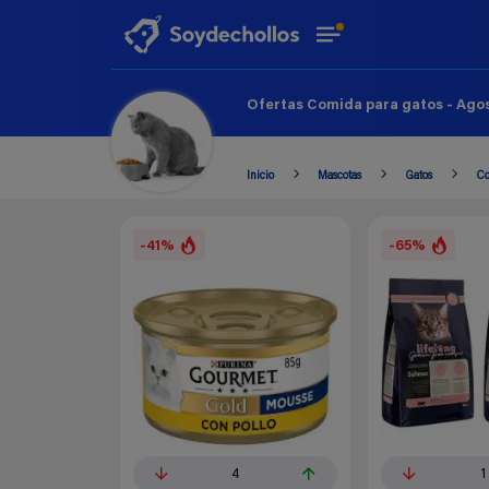
Ofertas Comida para gatos - Agos
Inicio
Mascotas
Gatos
Co
-41%
-65%
4
1