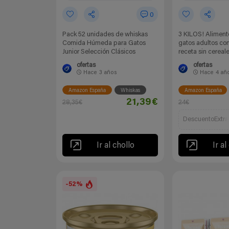
0
Pack 52 unidades de whiskas
3 KILOS! Aliment
Comida Húmeda para Gatos
gatos adultos con
Junior Selección Clásicos
receta sin cereale
ofertas
ofertas
Hace
3 años
Hace
4 añ
Amazon España
Whiskas
Amazon España
21,39€
28,35€
24€
DescuentoExtra
Ir al chollo
Ir al
-52%