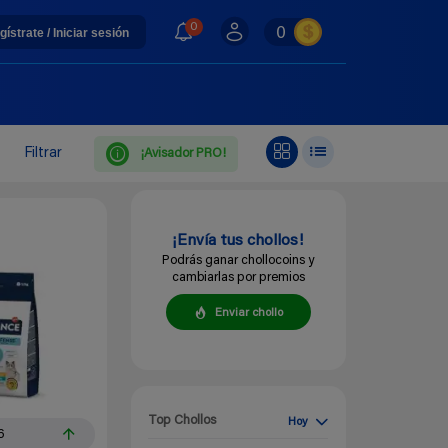
0
0
gístrate / Iniciar sesión
Filtrar
¡Avisador PRO!
¡Envía tus chollos!
Podrás ganar chollocoins y
cambiarlas por premios
Enviar chollo
Top Chollos
Hoy
6