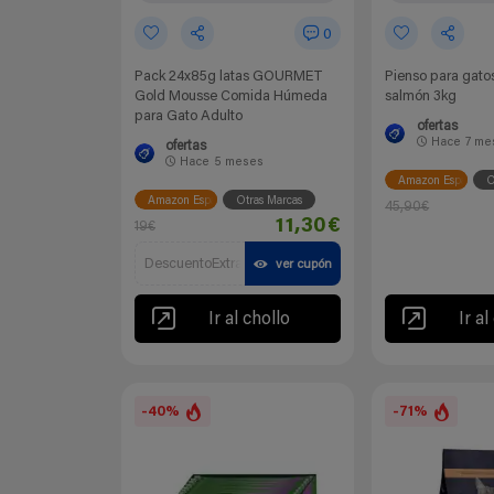
0
Pack 24x85g latas GOURMET
Pienso para gatos
Gold Mousse Comida Húmeda
salmón 3kg
para Gato Adulto
ofertas
Hace
7 me
ofertas
Hace
5 meses
Amazon España
O
Amazon España
Otras Marcas
45,90€
11,30€
19€
DescuentoExtra
ver cupón
Ir al chollo
Ir al
-40%
-71%