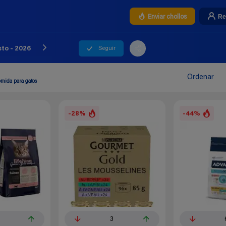
Re
Enviar chollos
Seguir
to - 2026
Ordenar
mida para gatos
-28%
-44%
3