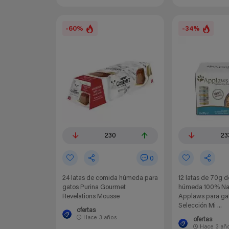
-60%
-34%
230
23
0
24 latas de comida húmeda para
12 latas de 70g 
gatos Purina Gourmet
húmeda 100% Nat
Revelations Mousse
Applaws para gat
Selección Mi ...
ofertas
Hace
3 años
ofertas
Hace
3 añ