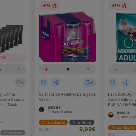
-41%
-47%
RADO
2
186
1
0
0
gr Ultima
60 sticks de Aperitivo para gatos
Pack 8x800g Pi
 Esterilizados
Vitakraft
Adulto Salmón y
ón (Total:
PURINA ONE Bif
antasta
Hace
5 años
Erreque
Hace
5 a
os
Amazon España
Otras Marcas
Amazon España
9,99€
16,99€
Otras Marcas
30€