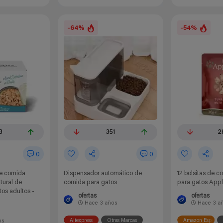
-64%
-54%
3
351
2
0
0
de comida
Dispensador automático de
12 bolsitas de 
ural de
comida para gatos
para gatos App
os adultos -
ofertas
ofertas
Hace
3 años
Hace
3 a
Aliexpress
Otras Marcas
Amazon España
os