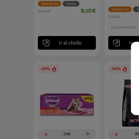
Amazon España
Purina
Amazon España
O
8,10€
20,40€
13,99€
DescuentoExtra
Ir al chollo
Ir al
-25%
-54%
248
35