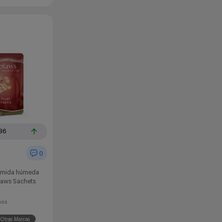
86
0
comida húmeda
laws Sachets
ños
Otras Marcas