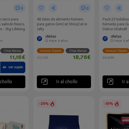
0
0
o seco para
48 latas de alimento húmero
Pack 23 bolsita
 salmón fresco,
para gatos GimCat ShinyCat in
húmeda para Ga
s - 3kg Lifelong
Jelly
Delice Vitakraft
ofertas
ofertas
os
Hace
4 años
Hace
4 a
Otras Marcas
Amazon España
Otras Marcas
Amazon España
11,16€
18,76€
47,72€
29,89€
ver cupón
 chollo
Ir al chollo
Ir a
-25%
-51%