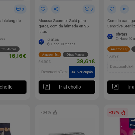
0
0
 Lifelong de
Mousse Gourmet Gold para
Comida para ga
gatos, comida húmeda en 96
Sensitive Steril
latas.
ofertas
ses
Hace
10 
ofertas
Hace
10 meses
tras Marcas
Amazon España
Amazon España
Otras Marcas
16,16€
16,99€
39,61€
54,99€
DescuentoExtr
DescuentoExtra
ver cupón
 chollo
Ir al chollo
Ir a
-64%
-33%