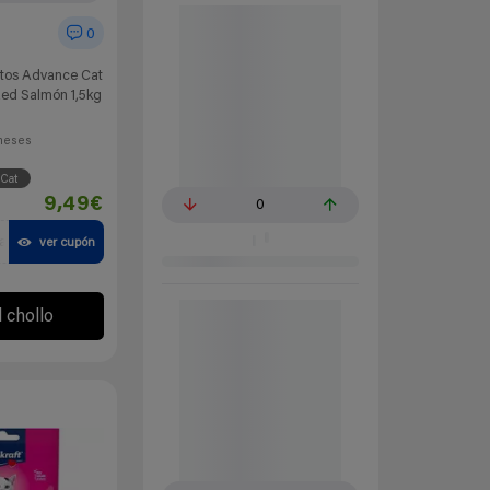
0
tos Advance Cat
ized Salmón 1,5kg
meses
Cat
9,49€
0
a
ver cupón
l chollo