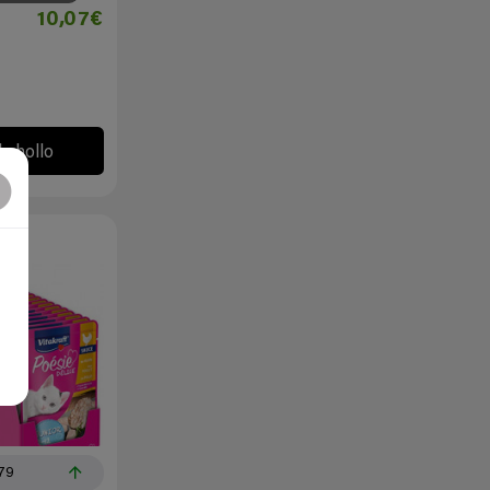
10,07€
l chollo
79