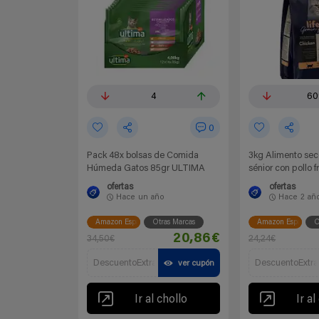
4
60
0
Pack 48x bolsas de Comida
3kg Alimento sec
Húmeda Gatos 85gr ULTIMA
sénior con pollo f
ofertas
ofertas
Hace
un año
Hace
2 añ
Amazon España
Otras Marcas
Amazon España
O
20,86€
34,50€
24,24€
DescuentoExtra
DescuentoExtra
ver cupón
Ir al chollo
Ir al