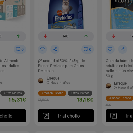
3
146
1
0
0
 de Alimento
¡2ª unidad al 50%! 2x3kg de
Comida húmeda
tos adultos
Pienso Brekkies para Gatos
adultos en bolsit
zon
Delicious
pollo + atún clar
50 g
Erreque
os
Hace
4 años
Erreque
Hace
5 a
Otras Marcas
Amazon España
Otras Marcas
Amazon España
15,31€
13,18€
17,58€
15€
 chollo
Ir al chollo
Ir a