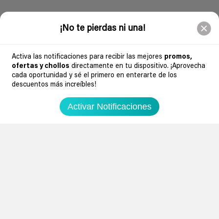
Soydechollos podría recibir una compensación si compras derivado de
nuestra web. Por ejemplo, en calidad de Afiliado de Amazon, se obtienen
ingresos por compras adscritas que cumplen requisitos aplicables. Esto no
determina que chollos se publican.
¡No te pierdas ni una!
Activa las notificaciones para recibir las mejores
promos,
ofertas y chollos
directamente en tu dispositivo. ¡Aprovecha
Soydechollos.com encuentra los mejores chollos y ofertas de hoy en tecnología,
cada oportunidad y sé el primero en enterarte de los
moda, hogar y más. Cupones verificados y alertas en tiempo real con nuestro
Avisador PRO. Ahorra ya
descuentos más increíbles!
Activar Notificaciones
Descargar Nuestra APP
Siguenos en redes sociales
Suscribir