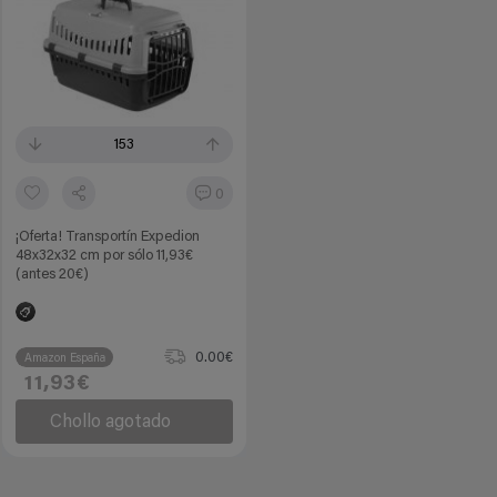
153
0
¡Oferta! Transportín Expedion
48x32x32 cm por sólo 11,93€
(antes 20€)
0.00€
Amazon España
11,93€
Chollo agotado