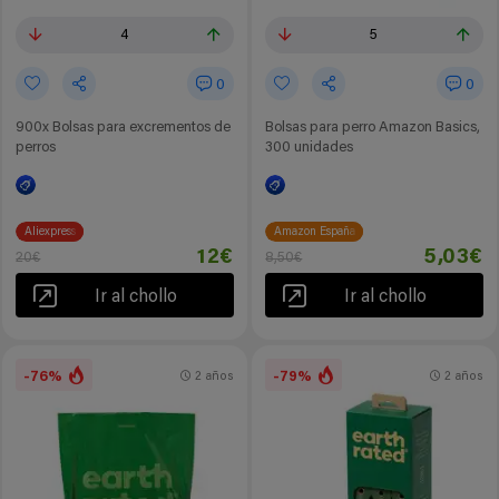
4
5
0
0
900x Bolsas para excrementos de
Bolsas para perro Amazon Basics,
perros
300 unidades
Aliexpress
Amazon España
12€
5,03€
20€
8,50€
Ir al chollo
Ir al chollo
-76%
-79%
2 años
2 años