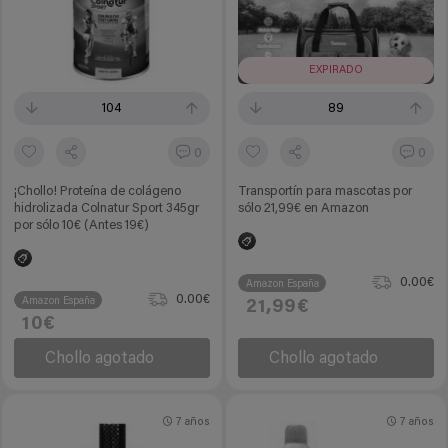
EXPIRADO
104
89
0
0
¡Chollo! Proteína de colágeno
Transportín para mascotas por
hidrolizada Colnatur Sport 345gr
sólo 21,99€ en Amazon
por sólo 10€ (Antes 19€)
0.00€
Amazon España
0.00€
Amazon España
21,99€
10€
Chollo agotado
Chollo agotado
7 años
7 años