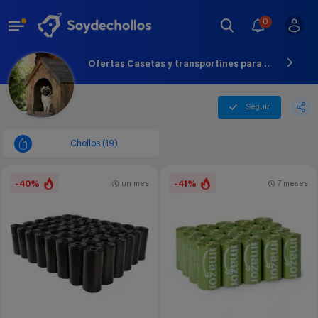
0
Ofertas Casetas y transportines para perros - Agosto - 2026
Seguir
Chollos (19)
-40%
-41%
un mes
7 meses