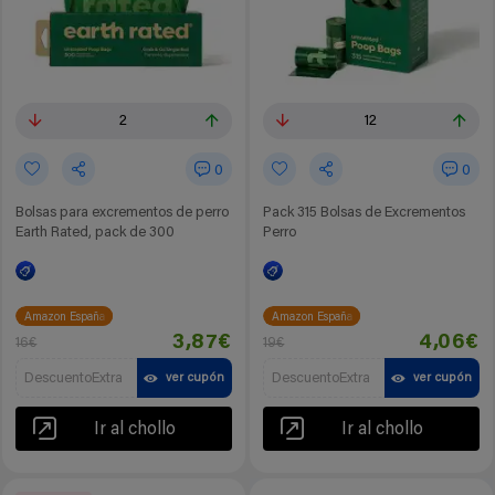
2
12
0
0
Bolsas para excrementos de perro
Pack 315 Bolsas de Excrementos
Earth Rated, pack de 300
Perro
Amazon España
Amazon España
3,87€
4,06€
16€
19€
DescuentoExtra
DescuentoExtra
ver cupón
ver cupón
Ir al chollo
Ir al chollo