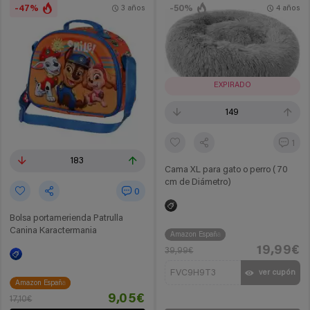
-47%
-50%
3 años
4 años
EXPIRADO
149
1
183
Cama XL para gato o perro (70
cm de Diámetro)
0
Bolsa portamerienda Patrulla
Canina Karactermania
Amazon España
19,99€
39,99€
FVC9H9T3
ver cupón
Amazon España
9,05€
17,10€