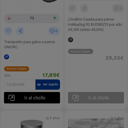
0
73
¡Chollito! Caseta para perros
Hobbydog R2 BUDBEZ13 por sólo
29,35€ (antes 49,55€)
0
Transportin para gatos o perros
OMORC
Amazon España
29,35€
Amazon España
17,89€
36€
CSQEOJSK
ver cupón
Ir al chollo
Ir al chollo
6 años
7 años