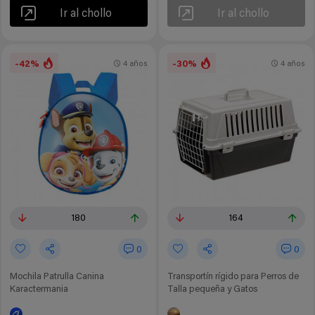
Ir al chollo
Ir al chollo
-42%
-30%
4 años
4 años
180
164
0
0
Mochila Patrulla Canina
Transportín rígido para Perros de
Karactermania
Talla pequeña y Gatos