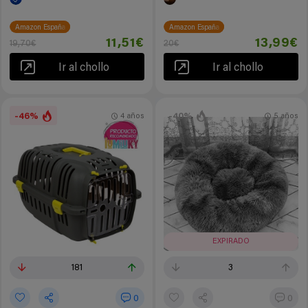
Amazon España
Amazon España
11,51€
13,99€
19,70€
20€
Ir al chollo
Ir al chollo
-46%
-40%
4 años
5 años
EXPIRADO
181
3
0
0