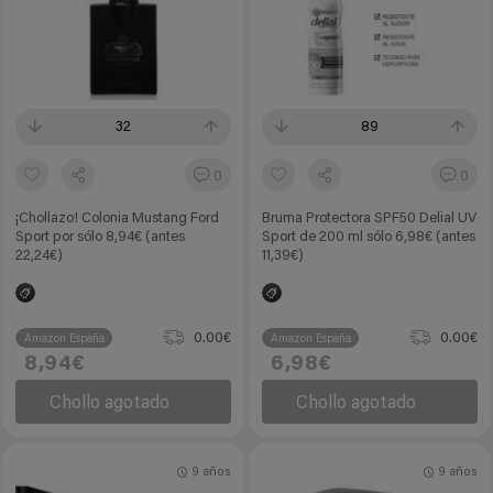
32
89
0
0
¡Chollazo! Colonia Mustang Ford
Bruma Protectora SPF50 Delial UV
Sport por sólo 8,94€ (antes
Sport de 200 ml sólo 6,98€ (antes
22,24€)
11,39€)
0.00€
0.00€
Amazon España
Amazon España
8,94€
6,98€
Chollo agotado
Chollo agotado
9 años
9 años