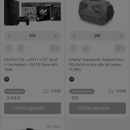
224
255
0
0
PS4 Pro 1TB + ¡HST! + GT Sport
¡Oferta! Transportín Arquivet Sirio
+ Uncharted + 10€ PS Store sólo
50x31x34 cm por sólo 9€ (antes
349€
17,29€)
0.00€
0.00€
Media Markt
Amazon España
349€
9€
Chollo agotado
Chollo agotado
9 años