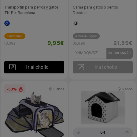
Transportín para perros y gatos
Cama para gatos o perros
TK-Pet Barcelona
Decdeal
tiendanimal
Amazon España
9,95€
21,59€
18,39€
35,99€
YNM9QWSZ
ver cupón
Ir al chollo
Ir al chollo
-50%
5 años
6 años
64