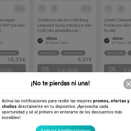
0
0
te regalo
¡Chollazo! Lote de 3 Cillit Bang
¡Chollo! Clement
is 360° por sólo
Limpiador Spray Antical por sólo
Frozen por sólo 
)
5,01€ (dto automático en ...
15,34€)
ofertas
ofertas
os
Hace
7 años
Hace
7 a
tras Marcas
Amazon España
Otras Marcas
Amazon España
16,33€
5,01€
 chollo
Ir al chollo
Ir a
¡No te pierdas ni una!
Activa las notificaciones para recibir las mejores
promos, ofertas y
chollos
directamente en tu dispositivo. ¡Aprovecha cada
oportunidad y sé el primero en enterarte de los descuentos más
increíbles!
Activar Notificaciones