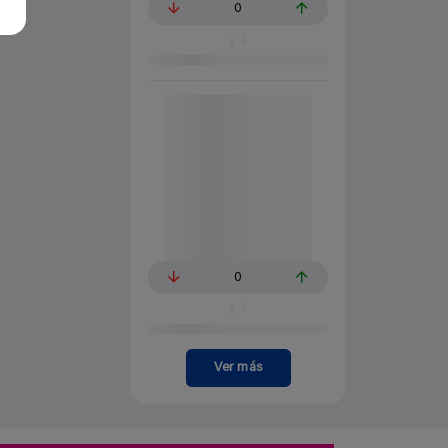
0
0
Ver más