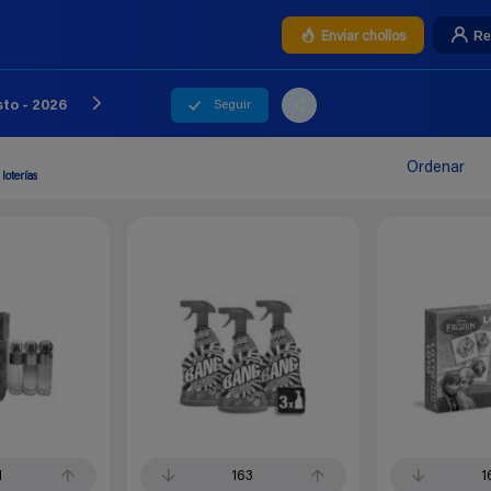
Re
Enviar chollos
Seguir
sto - 2026
Ordenar
loterías
1
163
1