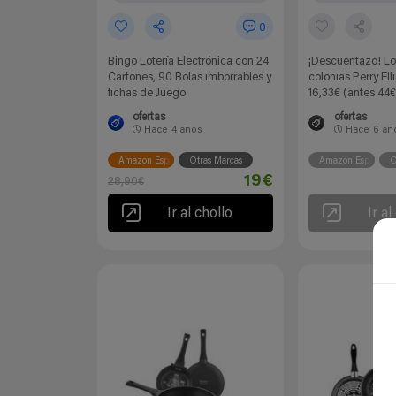
0
Bingo Lotería Electrónica con 24
¡Descuentazo! Lo
Cartones, 90 Bolas imborrables y
colonias Perry Ell
fichas de Juego
16,33€ (antes 44€
ofertas
ofertas
Hace
4 años
Hace
6 añ
Amazon España
Otras Marcas
Amazon España
O
19€
28,90€
Ir al chollo
Ir al