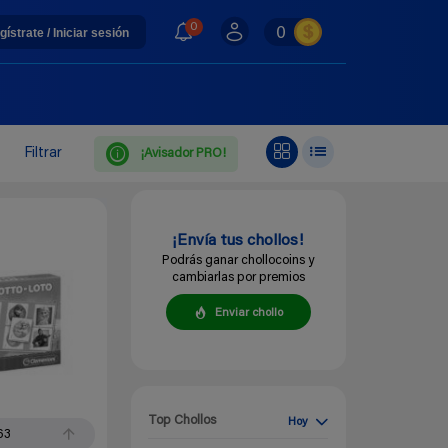
0
0
gístrate / Iniciar sesión
Filtrar
¡Avisador PRO!
¡Envía tus chollos!
Podrás ganar chollocoins y
cambiarlas por premios
Enviar chollo
Top Chollos
Hoy
63