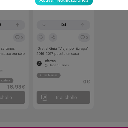
3
104
0
0
3 sartenes
¡Gratis! Guía "Viajar por Europa"
sasso por sólo
2016-2017 puesta en casa
ofertas
Hace
10 años
os
Otras Marcas
agefesa
0€
18,93€
 chollo
Ir al chollo