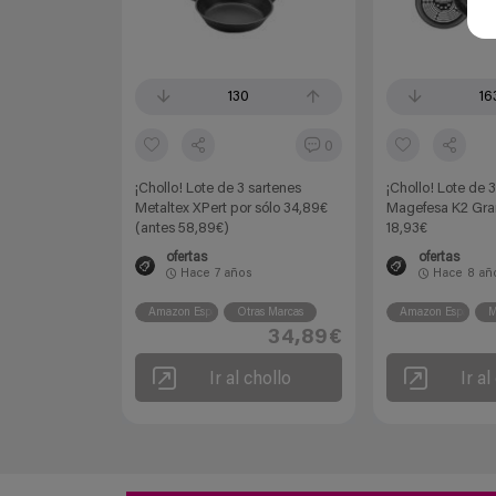
130
16
0
¡Chollo! Lote de 3 sartenes
¡Chollo! Lote de 
Metaltex XPert por sólo 34,89€
Magefesa K2 Gran
(antes 58,89€)
18,93€
ofertas
ofertas
Hace
7 años
Hace
8 añ
Amazon España
Otras Marcas
Amazon España
M
34,89€
Ir al chollo
Ir al