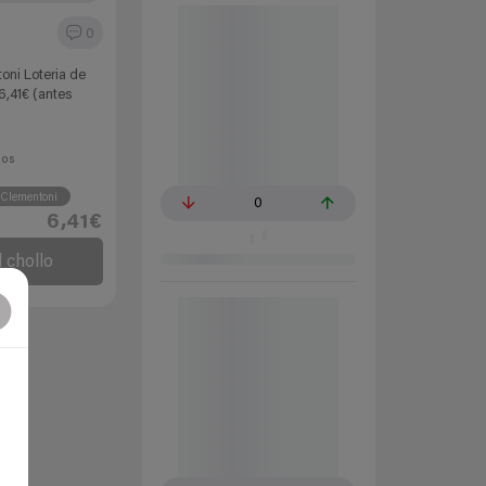
0
oni Loteria de
6,41€ (antes
ños
Clementoni
0
6,41€
l chollo