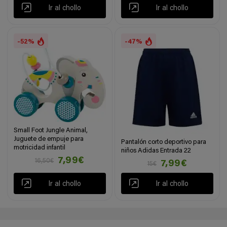
Ir al chollo
Ir al chollo
-52%
-47%
Small Foot Jungle Animal,
Juguete de empuje para
Pantalón corto deportivo para
motricidad infantil
niños Adidas Entrada 22
7,99€
16,50€
7,99€
15€
Ir al chollo
Ir al chollo