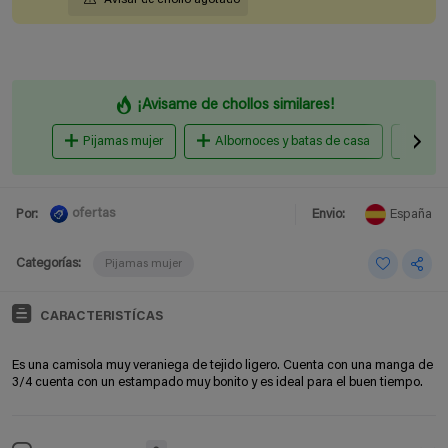
¡Avisame de chollos similares!
Pijamas mujer
Albornoces y batas de casa
Pija
ofertas
Por:
Envio:
España
Categorías:
Pijamas mujer
CARACTERISTÍCAS
Es una camisola muy veraniega de tejido ligero. Cuenta con una manga de
3/4 cuenta con un estampado muy bonito y es ideal para el buen tiempo.