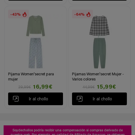
-43%
-64%
Pijama Women'secret para
Pijamas Women'secret Mujer -
mujer
Varios colores
16,99€
15,99€
29,99€
44,99€
Ir al chollo
Ir al chollo
Soydechollos podría recibir una compensación si compras derivado de
nuestra web. Por ejemplo, en calidad de Afiliado de Amazon, se obtienen