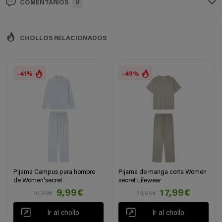
0
COMENTARIOS
CHOLLOS RELACIONADOS
-41%
-49%
Pijama Campus para hombre
Pijama de manga corta Women
de Women'secret
secret Lifewear
9,99€
17,99€
16,99€
34,99€
Ir al chollo
Ir al chollo