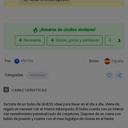
¡Avisame de chollos similares!
Neceseres
Gorras, gorros y sombreros
Gafas de
ofertas
Por:
Envio:
España
Categorías:
Neceseres
CARACTERISTÍCAS
Se trata de un bolso de GUESS ideal para llevar en el día a día. Viene de
regalo un neceser con el mismo estampado. El bolso cuenta con un interior
con revestimiento personalizado de conjeturas. Dispone de un cierre con
botón de presión y cuenta con el maxi logotipo de Guess en el frente.