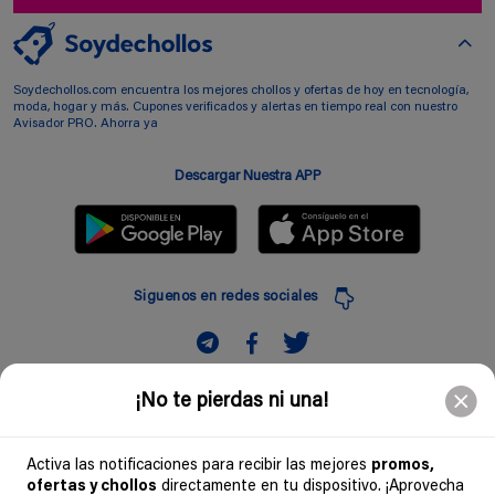
Soydechollos.com encuentra los mejores chollos y ofertas de hoy en tecnología,
moda, hogar y más. Cupones verificados y alertas en tiempo real con nuestro
Avisador PRO. Ahorra ya
Descargar Nuestra APP
Siguenos en redes sociales
Suscribir
¡No te pierdas ni una!
Introduciendo mi correo electronico acepto la politica de privacidad y doy mi
consentimiento a recibir comerciales a traves de mi e-mail
Activa las notificaciones para recibir las mejores
promos,
ofertas y chollos
directamente en tu dispositivo. ¡Aprovecha