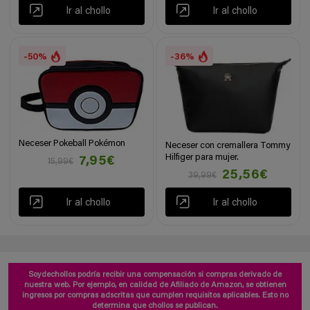
Ir al chollo
Ir al chollo
-50%
-36%
Neceser Pokeball Pokémon
Neceser con cremallera Tommy
Hilfiger para mujer.
7,95€
15,99€
25,56€
39,99€
Ir al chollo
Ir al chollo
Soydechollos podría recibir una compensación si compras derivado de
nuestra web. Por ejemplo, en calidad de Afiliado de Amazon, se obtienen
ingresos por compras adscritas que cumplen requisitos aplicables. Esto no
determina que chollos se publican.