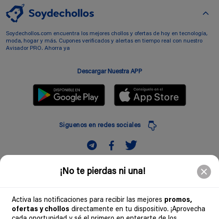
Soydechollos.com encuentra los mejores chollos y ofertas de hoy en tecnología,
moda, hogar y más. Cupones verificados y alertas en tiempo real con nuestro
Avisador PRO. Ahorra ya
Descargar Nuestra APP
Siguenos en redes sociales
Suscribir
¡No te pierdas ni una!
Introduciendo mi correo electronico acepto la politica de privacidad y doy mi
consentimiento a recibir comerciales a traves de mi e-mail
Activa las notificaciones para recibir las mejores
promos,
ofertas y chollos
directamente en tu dispositivo. ¡Aprovecha
Comunidad
cada oportunidad y sé el primero en enterarte de los