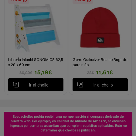
-78%
-59%
LibrerÍa Infantil SONGMICS 62,5
Gorro Quiksilver Beanie Brigade
x 28 x 60 cm
para niño
15,19€
11,61€
69,99€
28€
Ir al chollo
Ir al chollo
Soydechollos podría recibir una compensación si compras derivado de
nuestra web. Por ejemplo, en calidad de Afiliado de Amazon, se obtienen
ingresos por compras adscritas que cumplen requisitos aplicables. Esto no
determina que chollos se publican.