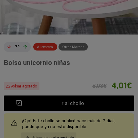
72
Aliexpress
Otras Marcas
Bolso unicornio niñas
4,01€
8,03€
Avisar agotado
Ir al chollo
¡Ojo! Este chollo se publicó hace más de 7 días,
puede que ya no esté disponible
Avisar de chollo agotado