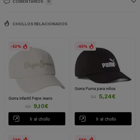
0
COMENTARIOS
CHOLLOS RELACIONADOS
-52%
-65%
Gorra Puma para niños
5,24€
15€
Gorra infantil Pepe Jeans
9,10€
19€
Ir al chollo
Ir al chollo