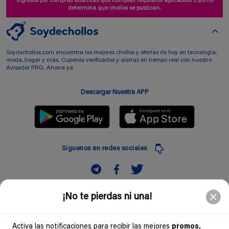
ingresos por compras adscritas que cumplen requisitos aplicables. Esto no
determina que chollos se publican.
Soydechollos.com encuentra los mejores chollos y ofertas de hoy en tecnología,
moda, hogar y más. Cupones verificados y alertas en tiempo real con nuestro
Avisador PRO. Ahorra ya
Descargar Nuestra APP
Siguenos en redes sociales
Suscribir
¡No te pierdas ni una!
Introduciendo mi correo electronico acepto la politica de privacidad y doy mi
consentimiento a recibir comerciales a traves de mi e-mail
Activa las notificaciones para recibir las mejores
promos,