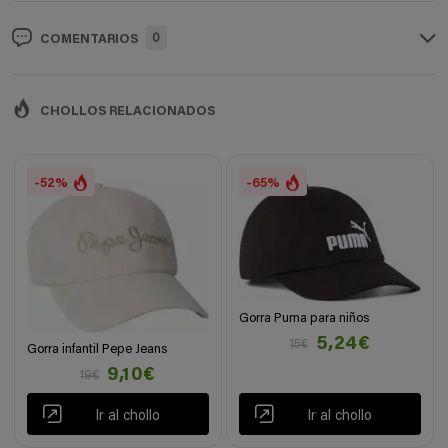
0
COMENTARIOS
CHOLLOS RELACIONADOS
-52%
-65%
Gorra Puma para niños
5,24€
15€
Gorra infantil Pepe Jeans
9,10€
19€
Ir al chollo
Ir al chollo