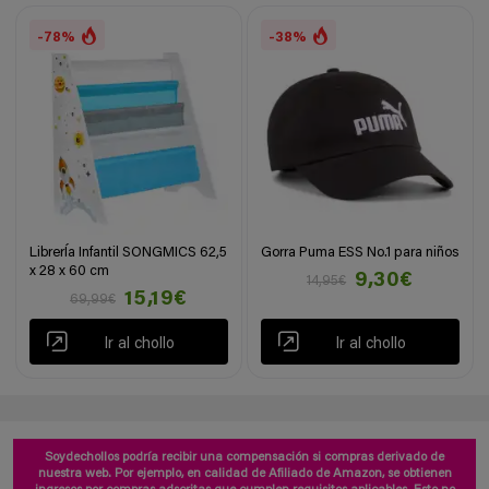
-78%
-38%
LibrerÍa Infantil SONGMICS 62,5
Gorra Puma ESS No.1 para niños
x 28 x 60 cm
9,30€
14,95€
15,19€
69,99€
Ir al chollo
Ir al chollo
Soydechollos podría recibir una compensación si compras derivado de
nuestra web. Por ejemplo, en calidad de Afiliado de Amazon, se obtienen