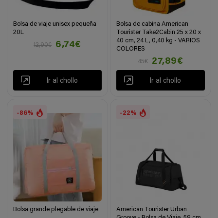
Bolsa de viaje unisex pequeña
Bolsa de cabina American
20L
Tourister Take2Cabin 25 x 20 x
40 cm, 24 L, 0,40 kg - VARIOS
6,74€
12,90€
COLORES
27,89€
45€
Ir al chollo
Ir al chollo
-86%
-22%
Bolsa grande plegable de viaje
American Tourister Urban
Groove - Bolsa de Viaje, 59 cm,