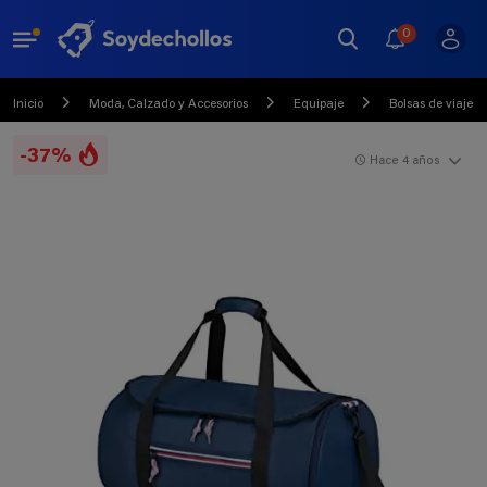
0
Inicio
Moda, Calzado y Accesorios
Equipaje
Bolsas de viaje
-37%
Hace 4 años