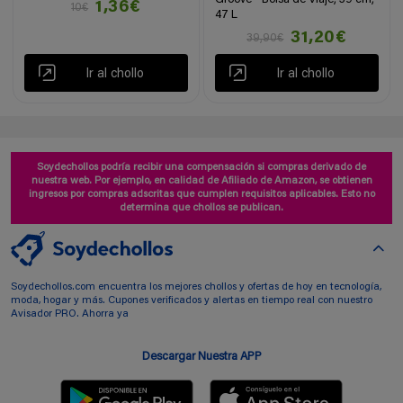
1,36€
10€
47 L
31,20€
39,90€
Ir al chollo
Ir al chollo
Soydechollos podría recibir una compensación si compras derivado de
nuestra web. Por ejemplo, en calidad de Afiliado de Amazon, se obtienen
ingresos por compras adscritas que cumplen requisitos aplicables. Esto no
determina que chollos se publican.
Soydechollos.com encuentra los mejores chollos y ofertas de hoy en tecnología,
moda, hogar y más. Cupones verificados y alertas en tiempo real con nuestro
Avisador PRO. Ahorra ya
Descargar Nuestra APP