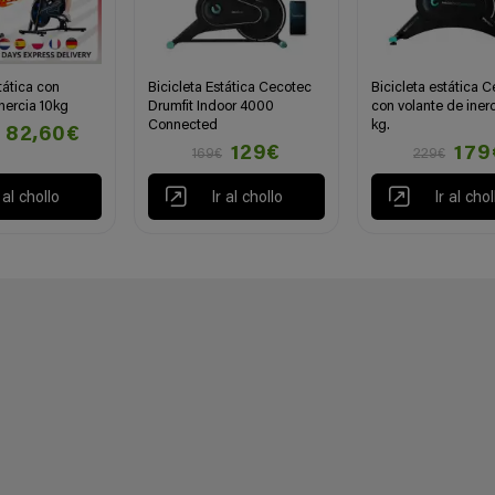
tática con
Bicicleta Estática Cecotec
Bicicleta estática 
nercia 10kg
Drumfit Indoor 4000
con volante de inerc
Connected
kg.
82,60€
129€
179
169€
229€
r al chollo
Ir al chollo
Ir al chol