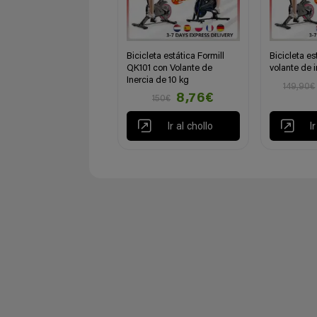
Bicicleta estática Formill
Bicicleta es
QK101 con Volante de
volante de i
Inercia de 10 kg
149,90€
8,76€
150€
Ir al chollo
I