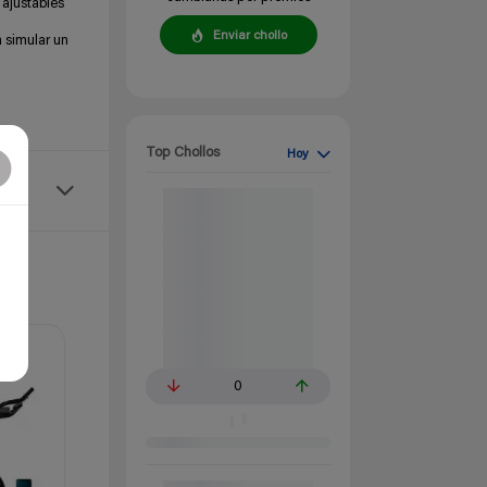
 ajustables
Enviar chollo
a simular un
Top Chollos
Hoy
0