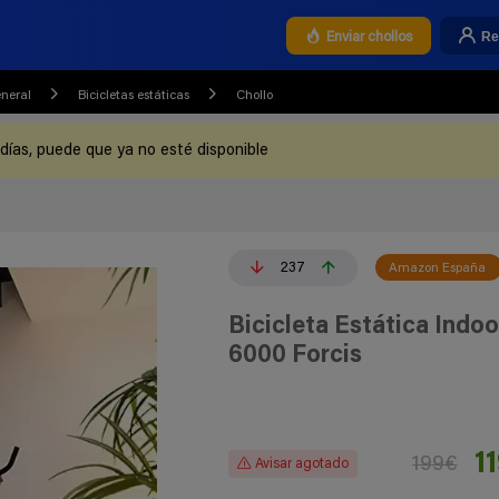
Re
Enviar chollos
eneral
Bicicletas estáticas
Chollo
 días, puede que ya no esté disponible
237
Amazon España
Bicicleta Estática Indo
6000 Forcis
1
199€
Avisar agotado