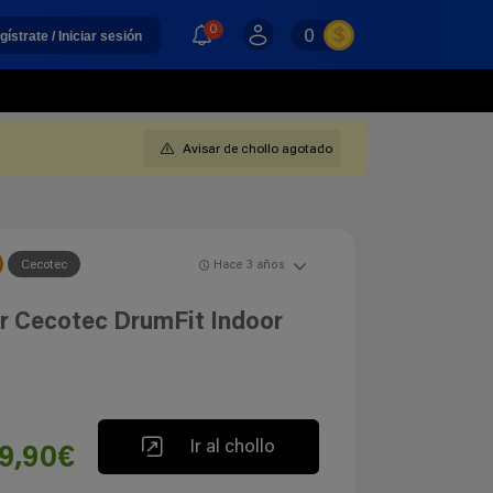
0
0
gístrate / Iniciar sesión
Avisar de chollo agotado
Cecotec
Hace 3 años
or Cecotec DrumFit Indoor
Ir al chollo
19,90€