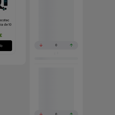
Cecotec
ia de 10
€
0
lo
0