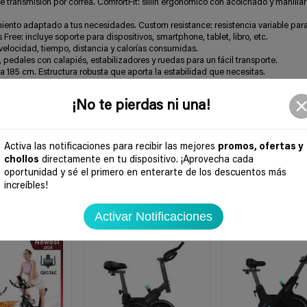
 transmisión por correa. ComfortFit: sillín ergonómico con acolchado y manillar
miento adaptado a tus necesidades. Custom resistance: resistencia variable par
ree: incluye soporte para dispositivos, smartphone, tablet, libro, etc.
velocidad, tiempo, distancia y calorías consumidas.
, pedales con calapiés, estabilizadores y ruedas para un fácil transporte.
a 185 cm. Estructura robusta que aporta la estabilidad que necesitas.
¡No te pierdas ni una!
Activa las notificaciones para recibir las mejores
promos, ofertas y
chollos
directamente en tu dispositivo. ¡Aprovecha cada
oportunidad y sé el primero en enterarte de los descuentos más
increíbles!
Activar Notificaciones
-24%
-22%