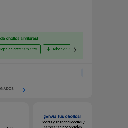
de chollos similares!
Ropa de entrenamiento
Bolsas de deporte
Zapatillas deportiv
ONADOS
¡Envía tus chollos!
Podrás ganar chollocoins y
cambiarlas por premios