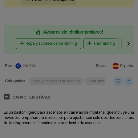
¡Avisame de chollos similares!
Ropa y accesorios de running
Trail running
Zapa
ofertas
Por:
Envio:
España
Categorías:
Ropa y accesorios de running
Trail running
CARACTERISTÍCAS
Es un bastón ligero para ascensos en carreras de montaña, que incluye una
novedosa empuñadura deslizante para ajustar con solo dos dedos la altura
de la dragonera en función de la pendiente de ascenso.