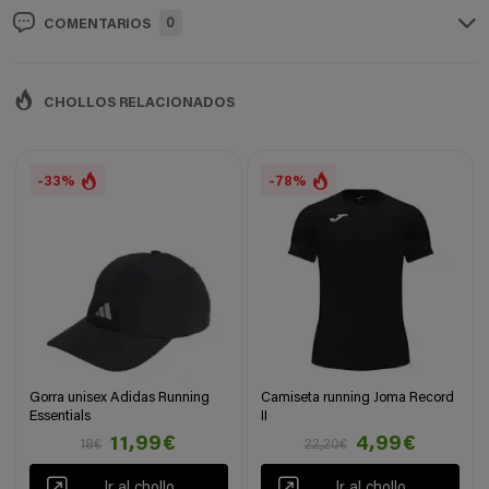
0
COMENTARIOS
CHOLLOS RELACIONADOS
-33%
-78%
Gorra unisex Adidas Running
Camiseta running Joma Record
Essentials
II
11,99€
4,99€
18€
22,20€
Ir al chollo
Ir al chollo