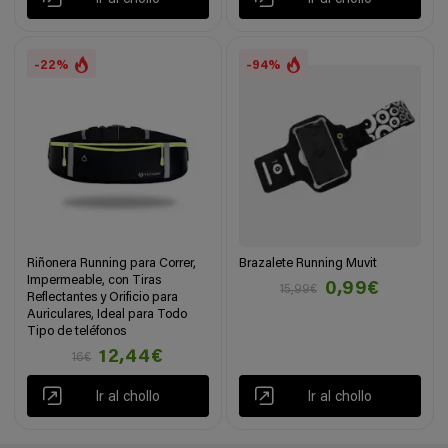
-22%
-94%
Riñonera Running para Correr,
Brazalete Running Muvit
Impermeable, con Tiras
0,99€
15,99€
Reflectantes y Orificio para
Auriculares, Ideal para Todo
Tipo de teléfonos
12,44€
16€
Ir al chollo
Ir al chollo