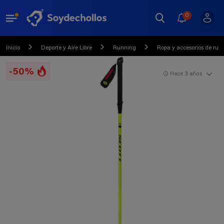
0
Inicio
Deporte y Aire Libre
Running
Ropa y accesorios de run
-50%
Hace 3 años