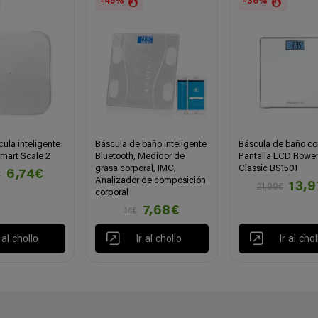
-45%
-36%
cula inteligente
Báscula de baño inteligente
Báscula de baño co
mart Scale 2
Bluetooth, Medidor de
Pantalla LCD Rowe
grasa corporal, IMC,
Classic BS1501
6,74€
€
Analizador de composición
13,
21,99€
corporal
7,68€
14€
r al chollo
Ir al chollo
Ir al chol