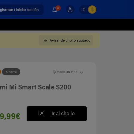
0
0
gístrate / Iniciar sesión
Avisar de chollo agotado
Xiaomi
Hace un mes
omi Mi Smart Scale S200
Ir al chollo
9,99€