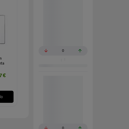
0
n
nta
97€
lo
0