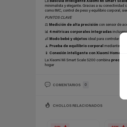
La
báscula inteligente Xiaomi Mi Smart Scal
minimalista y elegante. Gracias a su conectividad 
como IMC, control de peso y equilibrio corporal, sien
PUNTOS CLAVE
⚖️
Medición de alta precisión
con sensor de ac
📊
4 métricas corporales integradas
incluyend
👶
Modo bebé y objetos
ideal para controlar el c
🧘
Prueba de equilibrio corporal
mediante apoyo
📱
Conexión inteligente con Xiaomi Home
gra
La Xiaomi Mi Smart Scale S200 combina
precisió
hogar
0
COMENTARIOS
CHOLLOS RELACIONADOS