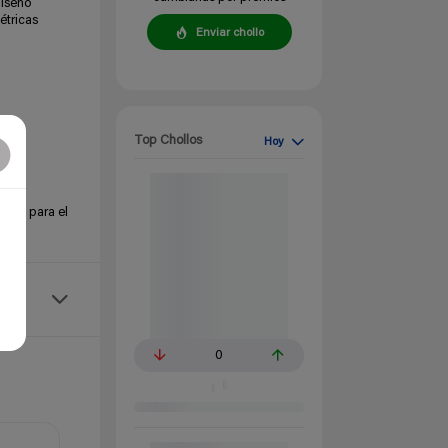
diseño
étricas
Enviar chollo
Top Chollos
Hoy
.
tica para el
0