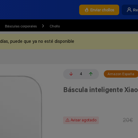
Re
Enviar chollos
Básculas corporales
Chollo
 días, puede que ya no esté disponible
4
Amazon España
Báscula inteligente Xia
20€
Avisar agotado