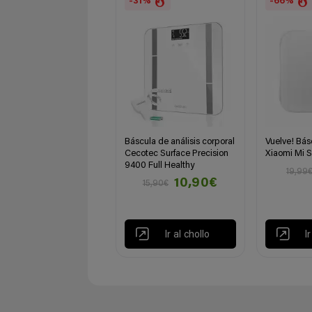
-31%
-66%
Báscula de análisis corporal
Vuelve! Bás
Cecotec Surface Precision
Xiaomi Mi S
9400 Full Healthy
19,99
10,90€
15,90€
Ir al chollo
I