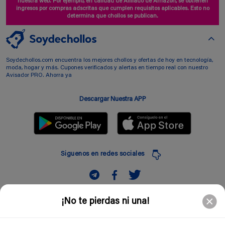
nuestra web. Por ejemplo, en calidad de Afiliado de Amazon, se obtienen
ingresos por compras adscritas que cumplen requisitos aplicables. Esto no
determina que chollos se publican.
Soydechollos.com encuentra los mejores chollos y ofertas de hoy en tecnología,
moda, hogar y más. Cupones verificados y alertas en tiempo real con nuestro
Avisador PRO. Ahorra ya
Descargar Nuestra APP
Siguenos en redes sociales
Suscribir
¡No te pierdas ni una!
Introduciendo mi correo electronico acepto la politica de privacidad y doy mi
consentimiento a recibir comerciales a traves de mi e-mail