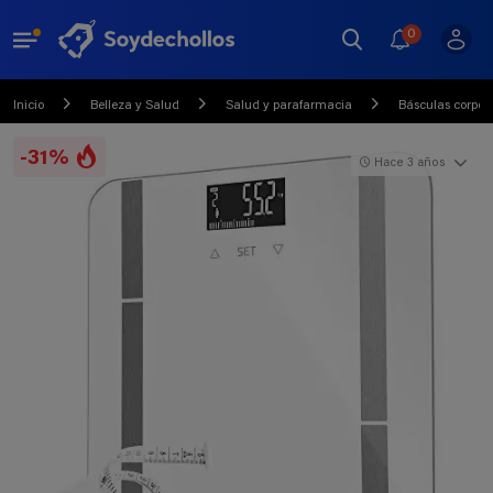
0
Inicio
Belleza y Salud
Salud y parafarmacia
Básculas corpor
-31%
Hace 3 años