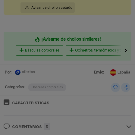
Avisar de chollo agotado
¡Avisame de chollos similares!
Básculas corporales
Oxímetros, termómetros y tensióme
ofertas
Por:
Envio:
España
Categorías:
Básculas corporales
CARACTERISTÍCAS
0
COMENTARIOS