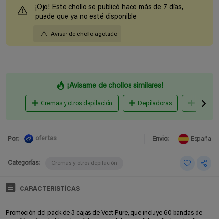
¡Ojo! Este chollo se publicó hace más de 7 días,
puede que ya no esté disponible
Avisar de chollo agotado
¡Avisame de chollos similares!
Cremas y otros depilación
Depiladoras
Afeitad
ofertas
Por:
Envio:
España
Categorías:
Cremas y otros depilación
CARACTERISTÍCAS
Promoción del pack de 3 cajas de Veet Pure, que incluye 60 bandas de