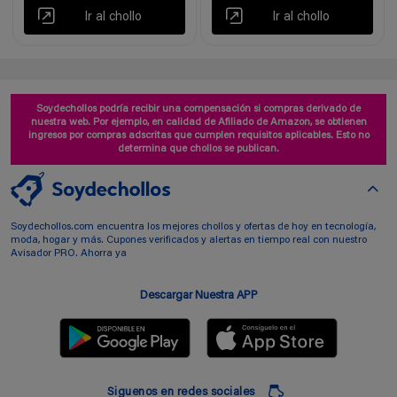
Ir al chollo
Ir al chollo
Soydechollos podría recibir una compensación si compras derivado de
nuestra web. Por ejemplo, en calidad de Afiliado de Amazon, se obtienen
ingresos por compras adscritas que cumplen requisitos aplicables. Esto no
determina que chollos se publican.
Soydechollos.com encuentra los mejores chollos y ofertas de hoy en tecnología,
moda, hogar y más. Cupones verificados y alertas en tiempo real con nuestro
Avisador PRO. Ahorra ya
Descargar Nuestra APP
Siguenos en redes sociales