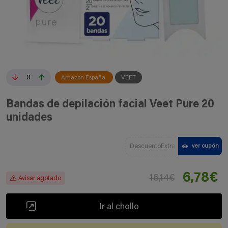
0
Amazon España
VEET
Bandas de depilación facial Veet Pure 20
unidades
DescuentoExtra
ver cupón
6,78€
16,14€
Avisar agotado
Ir al chollo