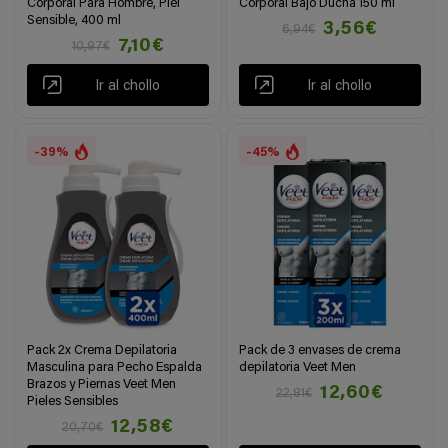
Corporal Para Hombre, Piel
Corporal Bajo Ducha 150 ml
Sensible, 400 ml
3,56€
6,94€
7,10€
10,97€
Ir al chollo
Ir al chollo
-39%
-45%
Pack 2x Crema Depilatoria
Pack de 3 envases de crema
Masculina para Pecho Espalda
depilatoria Veet Men
Brazos y Piernas Veet Men
12,60€
22,81€
Pieles Sensibles
12,58€
20,70€