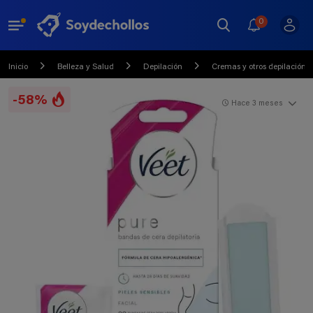
0
Inicio
Belleza y Salud
Depilación
Cremas y otros depilación
-58%
Hace 3 meses