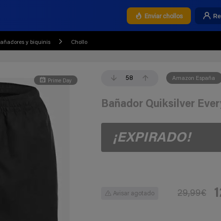
Re
Enviar chollos
añadores y biquinis
Chollo
58
Amazon España
Prime Day
Bañador Quiksilver Ever
¡EXPIRADO!
1
29,99€
Avisar agotado