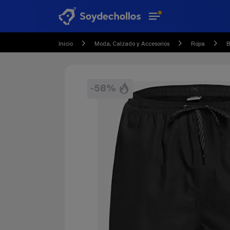
Inicio
Moda, Calzado y Accesorios
Ropa
B
-58%