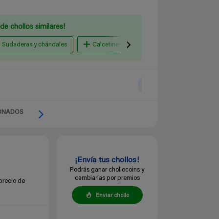
de chollos similares!
Sudaderas y chándales
Calcetines
Pantalones y vaqueros
ONADOS
¡Envía tus chollos!
Podrás ganar chollocoins y
cambiarlas por premios
precio de
Enviar chollo