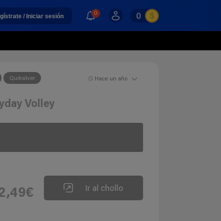
0
0
gístrate / Iniciar sesión
Quiksilver
Hace un año
yday Volley
Ir al chollo
2,49€