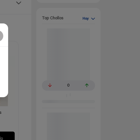
Top Chollos
Hoy
0
s
€
lo