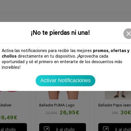
¡No te pierdas ni una!
-49%
Activa las notificaciones para recibir las mejores
promos, ofertas y
chollos
directamente en tu dispositivo. ¡Aprovecha cada
oportunidad y sé el primero en enterarte de los descuentos más
increíbles!
Activar Notificaciones
ksilver
Bañador PUMA Logo
Bañador Pepe Jean
26,95€
30
26,95€
59€
16,49€
r al chollo
Ir al chollo
Ir al chol