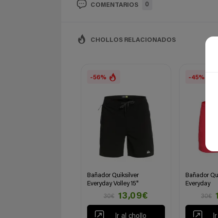
0
COMENTARIOS
CHOLLOS RELACIONADOS
-56%
-45%
Bañador Quiksilver
Bañador Qui
Everyday Volley 15"
Everyday
13,09€
30€
30€
Ir al chollo
I